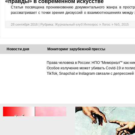
«правды» в современном искусстве
Статья посвящена проникновению документального жанра в простра
рассматривает с точки зрения дискуссий о взаимоотношениях между э
28 сентября 2016 |
Рубрика:
Журнальный клуб Интелрос
»
Логос
»
№5, 2015
Новости дня
Мониторинг зарубежной прессы
Права человека в России: НПО "Мемориал"* как ни
Особое излучение может убивать Covid-19 и поли
TikTok, Snapchat и Instagram связали с депрессией