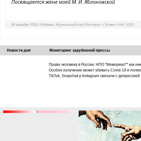
Посвящается жене моей М. И. Яблоновской
06 декабря 2020 |
Рубрика:
Журнальный клуб Интелрос
»
Этажи
»
№4, 2020
Новости дня
Мониторинг зарубежной прессы
Права человека в России: НПО "Мемориал"* как ни
Особое излучение может убивать Covid-19 и поли
TikTok, Snapchat и Instagram связали с депрессией