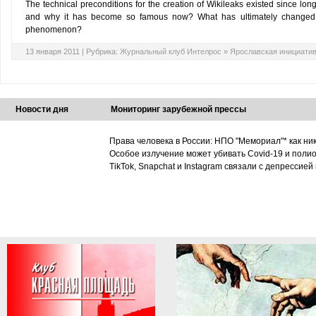
The technical preconditions for the creation of Wikileaks existed since lo
and why it has become so famous now? What has ultimately changed s
phenomenon?
13 января 2011 |
Рубрика:
Журнальный клуб Интелрос
»
Ярославская инициати
Новости дня
Мониторинг зарубежной прессы
Права человека в России: НПО "Мемориал"* как ни
Особое излучение может убивать Covid-19 и поли
TikTok, Snapchat и Instagram связали с депрессией