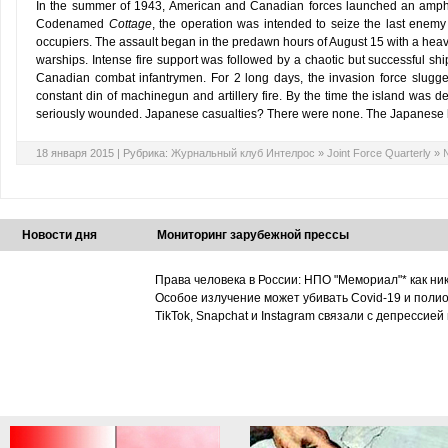
In the summer of 1943, American and Canadian forces launched an amphibi
Codenamed
Cottage
, the operation was intended to seize the last enem
occupiers. The assault began in the predawn hours of August 15 with a heav
warships. Intense fire support was followed by a chaotic but successful s
Canadian combat infantrymen. For 2 long days, the invasion force slugged
constant din of machinegun and artillery fire. By the time the island was d
seriously wounded. Japanese casualties? There were none. The Japanese h
18 января 2015 |
Рубрика:
Журнальный клуб Интелрос
»
Joint Force Quarterly
»
Новости дня
Мониторинг зарубежной прессы
Права человека в России: НПО "Мемориал"* как ни
Особое излучение может убивать Covid-19 и поли
TikTok, Snapchat и Instagram связали с депрессией