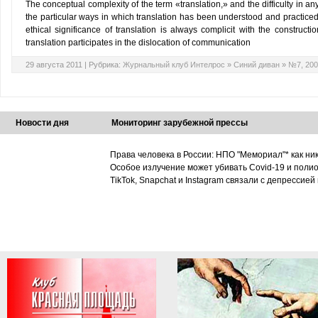
The conceptual complexity of the term «translation,» and the difficulty in any
the particular ways in which translation has been understood and practiced i
ethical significance of translation is always complicit with the constructio
translation participates in the dislocation of communication
29 августа 2011 |
Рубрика:
Журнальный клуб Интелрос
»
Синий диван
»
№7, 200
Новости дня
Мониторинг зарубежной прессы
Права человека в России: НПО "Мемориал"* как ни
Особое излучение может убивать Covid-19 и поли
TikTok, Snapchat и Instagram связали с депрессией