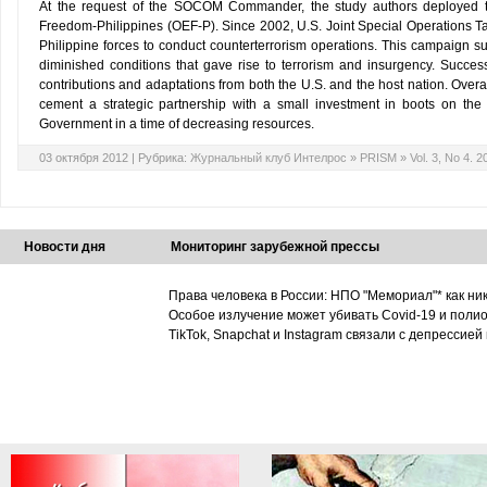
At the request of the SOCOM Commander, the study authors deployed t
Freedom-Philippines (OEF-P). Since 2002, U.S. Joint Special Operations T
Philippine forces to conduct counterterrorism operations. This campaign su
diminished conditions that gave rise to terrorism and insurgency. Succes
contributions and adaptations from both the U.S. and the host nation. Overall
cement a strategic partnership with a small investment in boots on the g
Government in a time of decreasing resources.
03 октября 2012 |
Рубрика:
Журнальный клуб Интелрос
»
PRISM
»
Vol. 3, No 4. 2
Новости дня
Мониторинг зарубежной прессы
Права человека в России: НПО "Мемориал"* как ни
Особое излучение может убивать Covid-19 и поли
TikTok, Snapchat и Instagram связали с депрессией