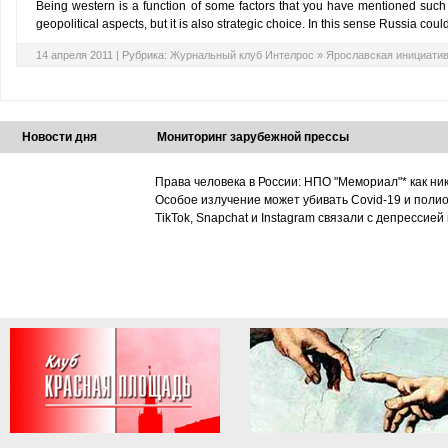
Being western is a function of some factors that you have mentioned such
geopolitical aspects, but it is also strategic choice. In this sense Russia co
14 апреля 2011 |
Рубрика:
Журнальный клуб Интелрос
»
Ярославская инициати
Новости дня
Мониторинг зарубежной прессы
Права человека в России: НПО "Мемориал"* как ни
Особое излучение может убивать Covid-19 и поли
TikTok, Snapchat и Instagram связали с депрессией