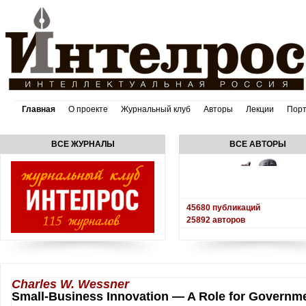
Главная
О проекте
Журнальный клуб
Авторы
Лекции
Пор
ВСЕ ЖУРНАЛЫ
ВСЕ АВТОРЫ
45680
публикаций
25892
авторов
Charles W. Wessner
Small-Business Innovation — A Role for Governm