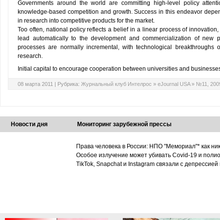
Governments around the world are committing high-level policy attenti
knowledge-based competition and growth. Success in this endeavor depends
in research into competitive products for the market.
Too often, national policy reflects a belief in a linear process of innovatio
lead automatically to the development and commercialization of new pr
processes are normally incremental, with technological breakthroughs 
research.
Initial capital to encourage cooperation between universities and businesses 
08 марта 2011 |
Рубрика:
Журнальный клуб Интелрос
»
eJournal USA
»
№11, 200
Новости дня
Мониторинг зарубежной прессы
Права человека в России: НПО "Мемориал"* как ни
Особое излучение может убивать Covid-19 и поли
TikTok, Snapchat и Instagram связали с депрессией