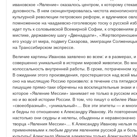
ивановское «Явление» оказалось центром, к которому стекает
духовность. В нем сконцентрировалась чистота иконописног
культурной революции петровских реформ, и вдумчивое овл
помноженное на чаадаевско-гоголевскую тоску о русской из
идет путь к соловьевской Всемирной Софии, к откровениям 
мистике, державному шагу «Двенадцати», «Жертвоприношени
его уходу от мира, подвигу Сахарова, эмиграции Солженицы
на Транссибирском экспрессе.
Величие картины Иванова заявлено во всем: и в размерах, и 
совершенно уникальной в истории мировой живописи. Во мн
колоссальность внутренней работы. В сроке, потраченном х
В ожидании этого произведения, простершегося над всей мы
оно на мыслящую Россию произвело: в течение ста пятидеся
пишущие прямо-таки обречены на восклицательные знаки и 
которое «Явление Мессии» занимает не только в русском иску
но и во всей истории России. В том, что пишут о юбилее Ив
«своеобразный», «уникальный»… Все эти эпитеты — и многи
и бедны по отношению к Александру Иванову. Их повторение
настолько они скудны и нелепы, обыденны и неравнозначно
творца «Явления Мессии»… К Александру Иванову нельзя по
применяемыми к любым другим явлениям русской да и боль
культуры! Александр Иванов адекватен только Александру И