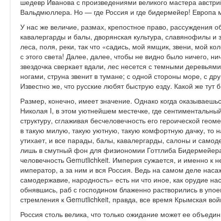
шедевр Иванова с произведениями великого мастера австр
Вальдмюллера. Но — где Россия и где бидермейер! Европа 
У нас же величие, размах, крепостное право, рассуждения о
кавалергарды и балы, дворянская культура, славянофилы и 
леса, поля, реки, так что «садись, мой ямщик, звени, мой кол
с этого света! Далее, далее, чтобы не видно было ничего, н
звездочка сверкает вдали, лес несется с темными деревьями
ногами, струна звенит в тумане; с одной стороны море, с др
Известно же, что русские любят быструю езду. Какой же тут
Размер, конечно, имеет значение. Однако когда оказываешь
Николая I, в этом уютнейшем местечке, где сентиментальны
структуру, сглаживая бесчеловечность его героической гео
в такую милую, такую уютную, такую комфортную дачку, то 
утихает, и все парады, балы, кавалергарды, салоны и сам
лишь в смутный фон для физиономии Готтлиба Бидермейер
человечность Gemutlichkeit. Империя сужается, и именно к 
император, а за ним и вся Россия. Ведь на самом деле на
самодержавие, народность» есть ни что иное, как орудие на
обнявшись, раб с господином блаженно растворились в упое
стремления к Gemutlichkeit, правда, все время Крымская во
Россия столь велика, что только ожидание может ее объедин