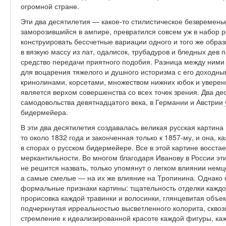
огромной стране.
Эти два десятилетия — какое-то стилистическое безвремень
заморозившийся в ампире, превратился совсем уж в набор
конструировать бессчетные вариации одного и того же обра
в вязкую массу из лат, одалисок, трубадуров и бледных дев 
средство передачи приятного подобия. Разница между ними 
для воцарения тяжелого и душного историзма с его доходн
кринолинами, корсетами, множеством нижних юбок и уверенн
является верхом совершенства со всех точек зрения. Два д
самодовольства девятнадцатого века, в Германии и Австрии
бидермейера.
В эти два десятилетия создавалась великая русская картина
то около 1832 года и законченная только к 1857-му, и она, 
в спорах о русском бидермейере. Все в этой картине восста
меркантильности. Во многом благодаря Иванову в России эт
не решится назвать, только упомянут о легком влиянии немц
а самые смелые — на их же влияние на Тропинина. Однако 
формальные признаки картины: тщательность отделки кажд
прорисовка каждой травинки и волосинки, глянцевитая объем
подчеркнутая ирреальностью высветленного колорита, скв
стремление к идеализированной красоте каждой фигуры, каж