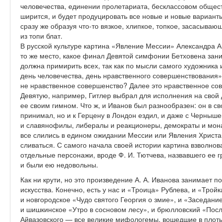
человечества, единении пролетариата, бесклассовом обществ
ширится, и будет продуцировать все новые и новые варианты.
сразу же образуя что-то вязкое, хлипкое, топкое, засасыва
из топи блат.
В русской культуре картина «Явление Мессии» Александра 
то же место, какое финал Девятой симфонии Бетховена зани
должна примирить всех, так как по мысли самого художника
день человечества, день нравственного совершенствования».
не нравственное совершенство? Далее это нравственное со
Девятую, например, Гитлер выбрал для исполнения на свой 
ее своим гимном. Что ж, и Иванов был разнообразен: он в 
принимал, но и к Герцену в Лондон ездил, и даже с Черныш
и славянофилы, либералы и реакционеры, демократы и мон
все слились в едином ожидании Мессии или Явления Христа
сливаться. С самого начала своей истории картина взволнов
отдельные персонажи, вроде Ф. И. Тютчева, назвавшего ее 
и были ею недовольны.
Как ни крути, но это произведение А. А. Иванова занимает п
искусства. Конечно, есть у нас и «Троица» Рублева, и «Тро
и новгородское «Чудо святого Георгия о змие», и «Заседани
и шишкинское «Утро в сосновом лесу», и брюлловский «Пос
Айвазовского — все великие мифологемы, вошедшие в плоть 