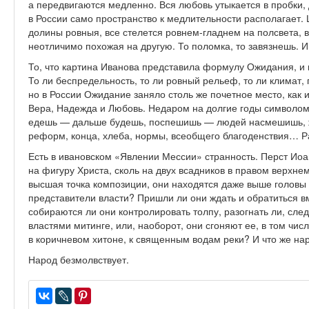
а передвигаются медленно. Вся любовь утыкается в пробки, 
в России само пространство к медлительности располагает. 
долины ровныя, все стелется ровнем-гладнем на полсвета, в
неотличимо похожая на другую. То поломка, то завязнешь. 
То, что картина Иванова представила формулу Ожидания, и п
То ли беспредельность, то ли ровный рельеф, то ли климат
но в России Ожидание заняло столь же почетное место, как
Вера, Надежда и Любовь. Недаром на долгие годы символом
едешь — дальше будешь, поспешишь — людей насмешишь, ж
реформ, конца, хлеба, нормы, всеобщего благоденствия… Ра
Есть в ивановском «Явлении Мессии» странность. Перст Иоан
на фигуру Христа, сколь на двух всадников в правом верхне
высшая точка композиции, они находятся даже выше головы 
представители власти? Пришли ли они ждать и обратиться в
собираются ли они контролировать толпу, разогнать ли, сле
властями митинге, или, наоборот, они сгоняют ее, в том чи
в коричневом хитоне, к священным водам реки? И что же на
Народ безмолвствует.