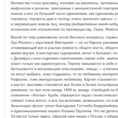
Множество голых красавиц, похожих на манекены, зализанн
мифологии и религии, трактуемые с механистичной повторяе
южные и все по большей части одинаковые, как одинаковы 
портреты, портреты дам и господ, очень прилично одетых,
и окружающим миром лиц, иногда разбавляемые какой-нибуд
испанском или итальянском по преимуществу. Скука. Живоп
Виной ли тому равновесие после Венского конгресса, торжес
Луи Филипп с королевой Викторией — но по Европе разливае
сглаживающий все в унылую ровность общего места, общего 
время внутри, в мастерских художников, кипит и булькает, н
с Делакруа стали ходячими памятниками самим себе, замеч
знают только как карикатуриста, Тернер замыкается в себе и
бултыхаются в мельчающем классицизме, немцы — в мельча
не могут выбрать, кому подражать, то ли любимому императ
Рафаэлю, тоже императором любимому. Картин становится в
и растут, выставки становятся все более и более популярн
уважение, но при этом между 1830-м, между «Свободой на б
появления «Ателье» Курбе, образуется пауза стилистическог
говорят очень много, и все так величаво, возвышенно, но в 
безысходно фонит тупое благодушие Готтлиба Бидермейера,
и единомышленника нашего Козьмы Пруткова. Что же делать
Остается только ждать, обратив свои взоры к России, к обш