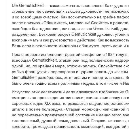
Die Gemutlichkeit — какое замечательное слово! Как чудно и
стремление человечества к высшей духовности, не исключаю
и ко всеобщему счастью. Как восхитительно на гребне паф
после призыва «Обнимитесь, миллионы! Слейтесь в радости
всеобщее благоденствие, вечная, высшая Gemutlichkeit, дос
разделенная. Бетховен рисует Gemutlichkeit духовно, утопич
воспринимать и как руководство к действию. Как возможность
Ведь если в реальности миллионы обнимутся, пусть даже и н
После первого исполнения Девятой симфонии в 1824 году в
всеобщая Gemutlichkeit, этакий рай под полицейским надзор
одной, но, по крайней мере, утихомирились. Спокойствие ск
рябью французских переворотов и царило вплоть до «весны 
Gemutlichkeit разобрались, хотя она им и попортила кровь. В
было очень тошно всем приличным людям, в том числе и Ив
Искусство этих десятилетий дало адекватное изображение Gem
смотришь на произведения живописи, снискавшие славу на в
сороковых годов XIX века, то рождается ощущение остановки
штилю в поэме Кольриджа «Старый мореход», написанной го
но поразительно предугадавшей состояние именно этого вр
тяжеловесный, душный, самодовольный. Гладкая живопись, 
колорита, громоздкая правильность композиций, все достойн