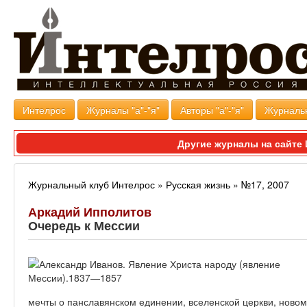
Интелрос
Журналы "а"-"я"
Авторы "а"-"я"
Журналь
Другие журналы на сайт
Журнальный клуб Интелрос
»
Русская жизнь
»
№17, 2007
Аркадий Ипполитов
Очередь к Мессии
мечты о панславянском единении, вселенской церкви, ново