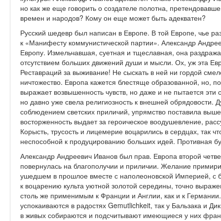
но как же еще говорить о создателе полотна, претендовавше
времен и народов? Кому он еще может быть адекватен?
Русский шедевр был написан в Европе. В той Европе, чье ра
к «Манифесту коммунистической партии». Александр Андреев
Европу. Измельчавшая, суетная и тщеславная, она раздража
отсутствием больших движений души и мысли. Ох, уж эта Е
Реставраций за выживание! Не сыскать в ней ни гордой смел
ничтожество. Европа кажется блестяще образованной, но, по
выражает возвышенность чувств, но даже и не пытается эти 
но давно уже свела религиозность к внешней обрядовости. 
соблюдением светских приличий, упрямство поставила выше
восторженность выдает за героическое воодушевление, расс
Корысть, трусость и лицемерие воцарились в сердцах, так ч
неспособной к продуцированию больших идей. Противная бур
Александр Андреевич Иванов был прав. Европа второй четвер
повернулась на благополучии и приличии. Желание примири
ушедшем в прошлое вместе с наполеоновской Империей, с 
к воцарению культа уютной золотой середины, точно выраже
столь же применимым к Франции и Англии, как и к Германии
успокаиваются в радостях Gemutlichkeit, так у Бальзака и Ди
в живых собираются и подсчитывают имеющиеся у них фран