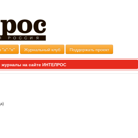
 "а"-"я"
Журнальный клуб
Поддержать проект
 журналы на сайте ИНТЕЛРОС
а)