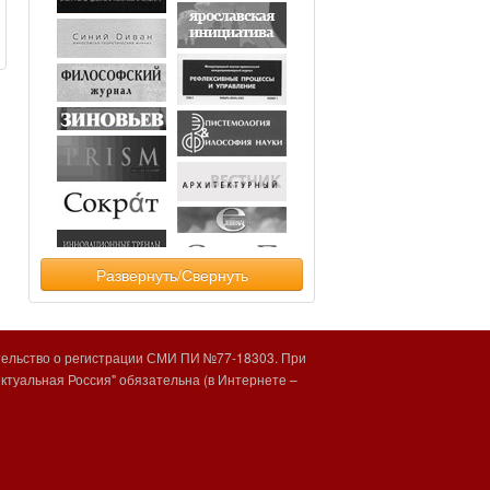
Развернуть/Свернуть
тельство о регистрации СМИ ПИ №77-18303. При
туальная Россия" обязательна (в Интернете –