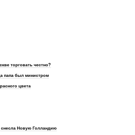
скве торговать честно?
да папа был министром
расного цвета
я снесла Новую Голландию