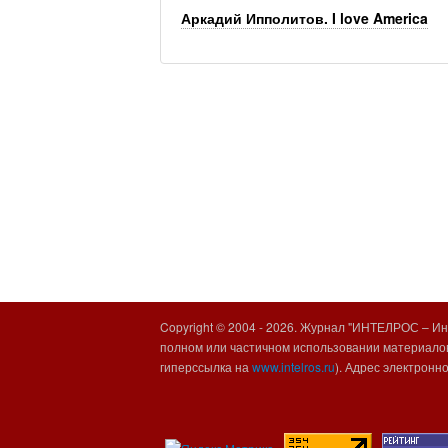
Аркадий Ипполитов. I love America
Copyright © 2004 -
2026. Журнал "ИНТЕЛРОС – Инт
полном или частичном использовании материалов
гиперссылка на
www.intelros.ru
). Адрес электронн