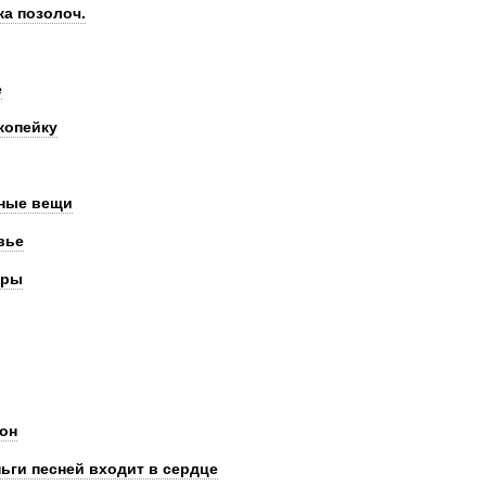
ка позолоч.
е
копейку
чные вещи
вье
гры
он
ьги песней входит в сердце