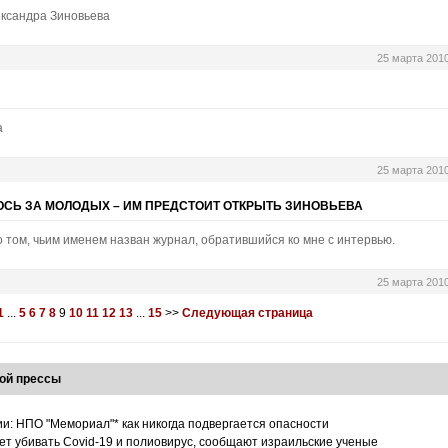
ександра Зиновьева
25 марта 201
а
25 марта 201
ЮСЬ ЗА МОЛОДЫХ – ИМ ПРЕДСТОИТ ОТКРЫТЬ ЗИНОВЬЕВА
 о том, чьим именем назван журнал, обратившийся ко мне с интервью.
25 марта 201
1
...
5
6
7
8
9
10
11
12
13
...
15
>>
Следующая страница
ой прессы
ии: НПО "Мемориал"* как никогда подвергается опасности
т убивать Covid-19 и полиовирус, сообщают израильские ученые