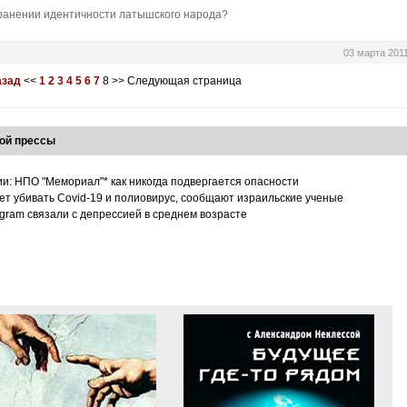
хранении идентичности латышского народа?
03 марта 201
азад
<<
1
2
3
4
5
6
7
8
>>
Следующая страница
ой прессы
ии: НПО "Мемориал"* как никогда подвергается опасности
т убивать Covid-19 и полиовирус, сообщают израильские ученые
tagram связали с депрессией в среднем возрасте