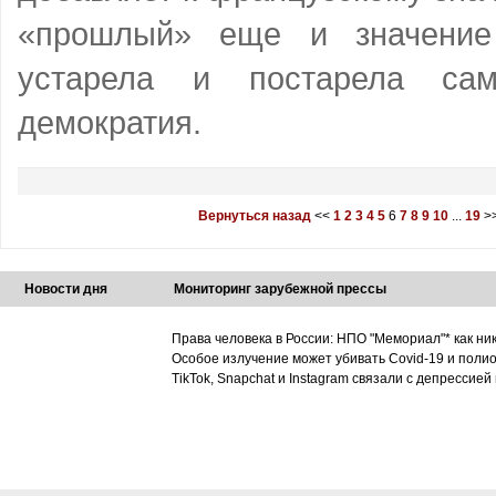
«прошлый» еще и значение
устарела и постарела сам
демократия.
Вернуться назад
<<
1
2
3
4
5
6
7
8
9
10
...
19
>
Новости дня
Мониторинг зарубежной прессы
Права человека в России: НПО "Мемориал"* как ни
Особое излучение может убивать Covid-19 и поли
TikTok, Snapchat и Instagram связали с депрессией