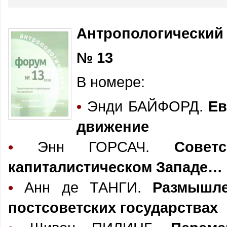
Антропологический
№ 13
В номере:
•
Энди БАЙФОРД.
Ев
движение
•
Энн ГОРСАЧ.
Совет
капиталистическом Западе…
•
Анн де ТАНГИ.
Размышл
постсоветских государствах