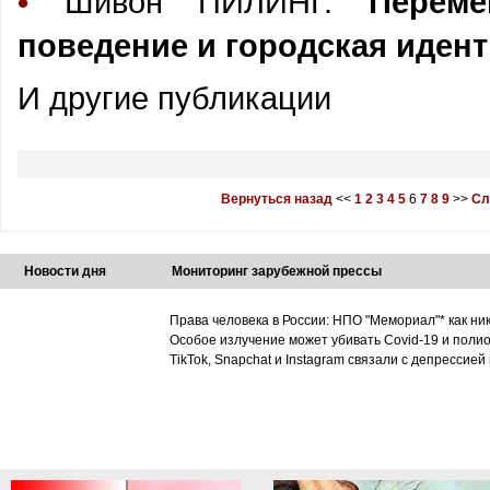
•
Шивон ПИЛИНГ.
Переме
поведение и городская иден
И другие публикации
Вернуться назад
<<
1
2
3
4
5
6
7
8
9
>>
Сл
Новости дня
Мониторинг зарубежной прессы
Права человека в России: НПО "Мемориал"* как ни
Особое излучение может убивать Covid-19 и поли
TikTok, Snapchat и Instagram связали с депрессией