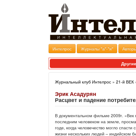
Интелрос
Журналы "а"-"я"
Авторы
Другие
Журнальный клуб Интелрос
»
21-й ВЕК
Эрик Асадурян
Расцвет и падение потребите
В документальном фильме 2009г. «Век 
последним человеком на земле, просма
годе, когда человечество могло спасти
жизни нескольких людей – индийском б