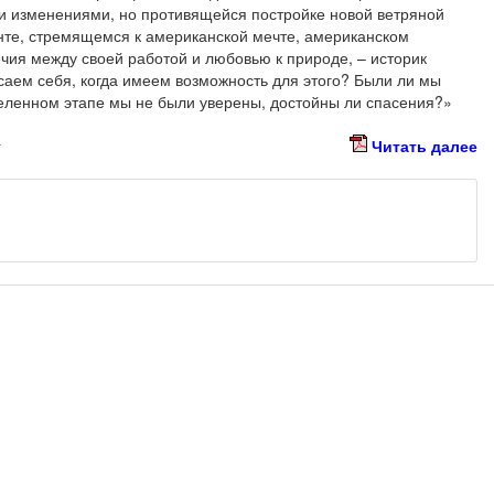
и изменениями, но противящейся постройке новой ветряной
енте, стремящемся к американской мечте, американском
чия между своей работой и любовью к природе, – историк
саем себя, когда имеем возможность для этого? Были ли мы
деленном этапе мы не были уверены, достойны ли спасения?»
к
Читать далее