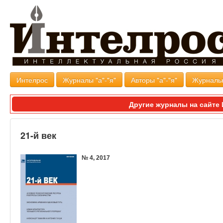
Интелрос
Журналы "а"-"я"
Авторы "а"-"я"
Журналь
Другие журналы на сайт
21-й век
№ 4, 2017