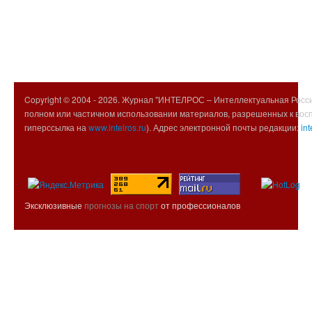
Copyright © 2004 -
2026. Журнал "ИНТЕЛРОС – Интеллектуальная Росси
полном или частичном использовании материалов, разрешенных к вос
гиперссылка на
www.intelros.ru
). Адрес электронной почты редакции:
int
Эксклюзивные
прогнозы на спорт
от профессионалов