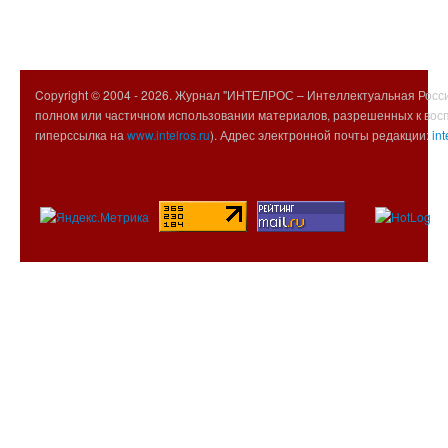
Copyright © 2004 -
2026. Журнал "ИНТЕЛРОС – Интеллектуальная Росси
полном или частичном использовании материалов, разрешенных к вос
гиперссылка на
www.intelros.ru
). Адрес электронной почты редакции:
int