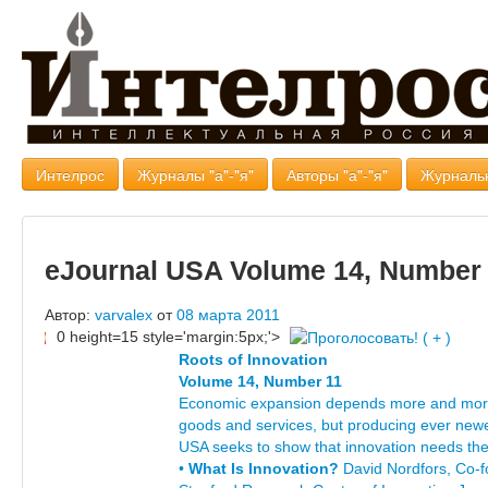
Интелрос
Журналы "а"-"я"
Авторы "а"-"я"
Журналь
eJournal USA Volume 14, Number
Автор:
varvalex
от
08 марта 2011
0 height=15 style='margin:5px;'>
Roots of Innovation
Volume 14, Number 11
Economic expansion depends more and more
goods and services, but producing ever newe
USA seeks to show that innovation needs the 
•
What Is Innovation?
David Nordfors, Co-f