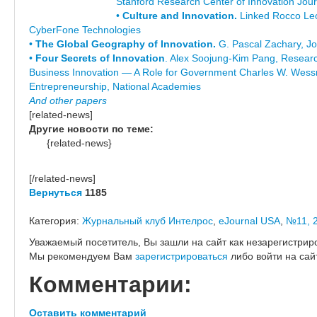
Stanford Research Center of Innovation Jou
•
Culture and Innovation.
Linked Rocco Leo
CyberFone Technologies
•
The Global Geography of Innovation.
G. Pascal Zachary, Jou
•
Four Secrets of Innovation
. Alex Soojung-Kim Pang, Research 
Business Innovation — A Role for Government Charles W. Wessne
Entrepreneurship, National Academies
And other papers
[related-news]
Другие новости по теме:
{related-news}
[/related-news]
Вернуться
1185
Категория:
Журнальный клуб Интелрос
,
eJournal USA
,
№11, 
Уважаемый посетитель, Вы зашли на сайт как незарегистрир
Мы рекомендуем Вам
зарегистрироваться
либо войти на сай
Комментарии:
Оставить комментарий