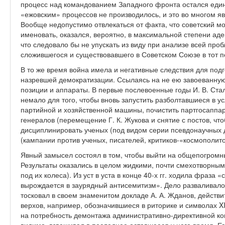
процесс над командованием Западного фронта остался еди
«ежовским» процессов не производилось, и это во многом яв
Вообще недопустимо отвлекаться от факта, что советский м
именовать, оказался, вероятно, в максимальной степени а
что следовало бы не упускать из виду при анализе всей про
сложившегося и существовавшего в Советском Союзе в тот 
В то же время война имела и негативные следствия для под
назревшей демократизации. Ссылаясь на не ею завоеванную
позиции и аппараты. В первые послевоенные годы И. В. Ст
немало для того, чтобы вновь запустить разболтавшиеся в 
партийной и хозяйственной машины, почистить партгосаппар
генералов (перемещение Г. К. Жукова и снятие с постов, что
дисциплинировать ученых (под видом серии псевдонаучных д
(кампании против ученых, писателей, критиков-«космополито
Явный замысел состоял в том, чтобы выйти на общепогромный
Результаты оказались в целом жидкими, почти смехотворными
под их колеса). Из уст в уста в конце 40‑х гг. ходила фраза
вырождается в заурядный антисемитизм». Дело разваливалос
тосковал в своем знаменитом докладе А. А. Жданов, действ
верхов, например, обозначившиеся в риторике и символах XIX
на потребность демонтажа административно-директивной кон