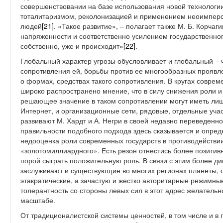
совершенствовании на базе использования новой технологи
тоталитаризмом, реколонизацией и применением неоимперс
людей
[21]
. «Такое развитие», – полагает также М. Б. Корчаг
напряженности и соответственно усилением государственного
собственно, уже и происходит»
[22]
.
Глобальный характер угрозы обусловливает и глобальный –
сопротивления ей, борьбы против ее многообразных проявл
о формах, средствах такого сопротивления. В кругах совре
широко распространено мнение, что в силу снижения роли и
решающее значение в таком сопротивлении могут иметь ли
Интернет, и организационные сети, рядовые, отдельные участ
развивают М. Хардт и А. Негри в своей недавно переведенно
правильности подобного подхода здесь сказывается и опре
недооценка роли современных государств в противодействии
«золотомиллиардного». Есть резон отнестись более позитивн
порой сыграть положительную роль. В связи с этим более 
заслуживают и существующие во многих регионах планеты, 
этакратические, а зачастую и жестко авторитарные режимн
толерантность со стороны левых сил в этот адрес желательн
масштабе.
От традиционалистской системы ценностей, в том числе и в 