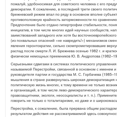
пожалуй, удобоносимая для советского человека с его пре
демократии. К сожалению, в последней трети своего политиче
брежневский режим впал по ряду в основном вполне субъект
противоположную крайность заторможенности по сравнению
Предпочтение было отдано гипертрофии стабильности, пон
инициатив, в том числе многих идей научных сообществ, нап
заимствований западного или хотя бы восточноевропейског
(из похвальных опасений «не навредить!») механизмов сме
явления геронтократии, сильно скомпрометировавшие верху
распад после смерти Л. И. Брежнева осенью 1982 г. и кратк
физически немощных преемников Ю. В. Андропова (1982–1984 
Серьезными сдвигами в системах политического управления 
называемой Перестройки, связанной в основном с именем и
руководителя партии и государства М. С. Горбачева (1985–19
мышления в стране развернулась широкая демократизация н
политическую жизнь многих, к тому времени не только возн
и организаций, в том числе лево-демократического характ
правозащитники, экологи, неосоциалисты и т. п.). Применит
говорить не только о тоталитаризме, но даже и о широкома
Перестройка, к сожалению, была прервана общим распадом 
результатом действия не рассматриваемой здесь совокупност