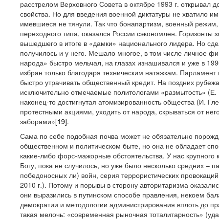
расстрелом Верховного Совета в октябре 1993 г. открывал 
свойства. Но для введения военной диктатуры не хватило и
имевшиеся не тянули. Так что бонапартизм, военный режим,
переходного типа, оказался России сэкономлен. Горизонты 
вышедшего в итоге в «дамки» национального лидера. Но сд
получилось и у него. Мешало многое, в том числе личное фи
народа» быстро мельчал, на глазах изнашивался и уже в 199
избран только благодаря техническим натяжкам. Парламент 
быстро утрачивать общественный кредит. На поздних рубежа
исключительно отмечаемые политологами «размытость» (Е. Ш
наконец-то достигнутая атомизированность общества (И. Гл
протестными акциями, уходить от народа, скрываться от не
заборами»
[19]
.
Сама по себе подобная почва может не обязательно порожд
общественном и политическом быте, но она не обладает спос
какие-либо форс-мажорные обстоятельства. У нас крупного 
Богу, пока не случилось, но уже было несколько средних – п
победоносных ли) войн, серия террористических провокаций
2010 г.). Потому и порывы в сторону авторитаризма оказали
они выразились в путинском способе правления, некоем бал
демократии и методологии администрирования вплоть до пра
такая мелочь: «современная рыночная тоталитарность» (уд