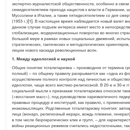
экспертно-журналистской общественности, особенно в связи
семидесятилетием прихода нацистов к власти в Германии, 
Муссолини в Италии, а также пятидесятилетием со дня смер
(1953 г.)
[1]
. В настоящее время наблюдается новый взлет вн
данном случае подъем интереса имеет место в непосредств
глобализации, модернизационных поворотах во многих стран
большой мере в рамках новых социальных движений, испыты
стратегических, тактических и методологических ориентиров
лицом нового каскада революционных волн.
1. Между идеологией и наукой
Общее понятие тоталитаризма – производное от термина сред
полный) – по общему правилу раскрывается как «одна из фо
осуществление полного контроля над личностью и общество
идеологии, чаще всего мистико-религиозной. В 20-е и 30-е г
социальной мысли к признакам тоталитаризма относили так
(«восстания масс»), под руководством харизматичного лиде
правовых процедур и институций, как правило, с применени
инакомыслящих. Родственные тоталитаризму понятия: авток
лица (монарх, религиозный иерарх, вождь племени, генерал)
в том числе бюрократических клик и групп, – для характери
войны реакционных режимов считались недостаточными, так 