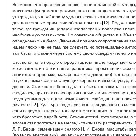
Возможно, что проявление нервозности сталинской команды,
массовом фундаменте режима, пока еще недостаточно изуч
утверждала, что «Сталину удалось создать атомизированное
для нацистов исторические обстоятельства»
[12]
. Под «атом
такое, где гражданин целиком изолирован и подвержен влиян
необходимую тотальность. Но советское общество и в 30-е 
определенно не было. Движений прямого сопротивления там
ищем плохо или не там, где следует), но потенциально анти
там были, и Сталин через систему своих осведомителей о ни
Это, конечно, в первую очередь так или иначе «задетые» сло
колхозников, интеллигенции, работников просвещенческих с
антитоталитаристское макаренковское движение), контакты и
науки в рамках соответствующих корпоративных структур, т
деревни. Сталина особенно должна была тревожить вся совет
сводилась, при всех своих противоречиях и иносказаниях, к
недопустимых для сталинизма качеств свободного историчес
личности
[13]
. Культура, надо признать, грандиозная по мас
слои социума, в первую голову интеллигенцию, от тоталита
чего бросаться в крайности. Сталинистский тоталитаризм, в 
апогея стал топтаться на месте, испытывать растерянность. 
Л. П. Берии, заменившем снятого Н. И. Ежова, масштабы ре
(по числу арестуемых), начались освобождения из лагерей,