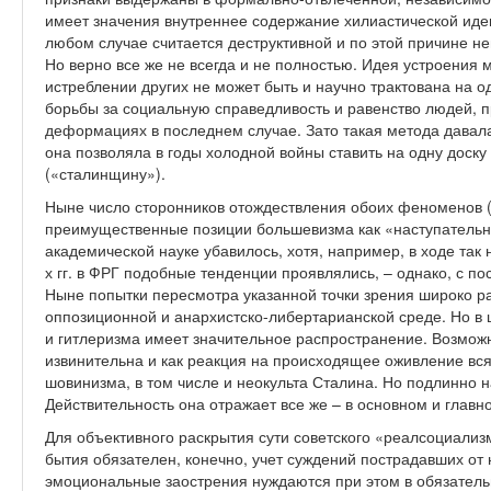
имеет значения внутреннее содержание хилиастической иде
любом случае считается деструктивной и по этой причине н
Но верно все же не всегда и не полностью. Идея устроения
истреблении других не может быть и научно трактована на 
борьбы за социальную справедливость и равенство людей, 
деформациях в последнем случае. Зато такая метода давал
она позволяла в годы холодной войны ставить на одну доску
(«сталинщину»).
Ныне число сторонников отождествления обоих феноменов 
преимущественные позиции большевизма как «наступательн
академической науке убавилось, хотя, например, в ходе так 
х гг. в ФРГ подобные тенденции проявлялись, – однако, с 
Ныне попытки пересмотра указанной точки зрения широко ра
оппозиционной и анархистско-либертарианской среде. Но в
и гитлеризма имеет значительное распространение. Возможно
извинительна и как реакция на происходящее оживление вся
шовинизма, в том числе и неокульта Сталина. Но подлинно н
Действительность она отражает все же – в основном и главн
Для объективного раскрытия сути советского «реалсоциализ
бытия обязателен, конечно, учет суждений пострадавших от 
эмоциональные заострения нуждаются при этом в обязатель