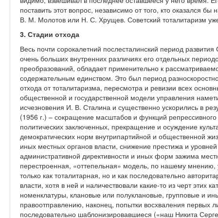
видимо, взвешивал в последнее оставшееся у него время. 
поставить этот вопрос, независимо от того, кто оказался бы н
В. М. Молотов или Н. С. Хрущев. Советский тоталитаризм уж
3. Стадии отхода
Весь почти сорокалетний послесталинский период развития С
очень больших внутренних различиях его отдельных период
преобразований, обладает применительно к рассматриваем
содержательным единством. Это был период разноскоростно
отхода от тоталитаризма, пересмотра и ревизии всех основн
общественной и государственной модели управления намети
исчезновения И. В. Сталина и существенно ускорились в ре
(1956 г.) – сокращение масштабов и функций репрессивног
политических заключенных, прекращение и осуждение культ
демократических норм внутрипартийной и общественной жиз
иных местных органов власти, снижение престижа и уровней
административной директивности и иных форм зажима местн
перестроенная, «оттепельная» модель, по нашему мнению, 
только как тоталитарная, но и как последовательно автори
власти, хотя в ней и наличествовали какие-то из черт этих к
номенклатуры, клановые или полуклановые, групповые и ин
правоотправлению, наконец, попытки восхваления первых л
последовательно шаблонизировавшиеся («наш Никита Сергеев