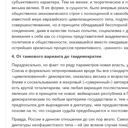
субъективного характера. Тем не менее, и теоретическое и 
весьма велико. В ее форме, в сущности, было впервые реал
общественно-экономического строя с полноценной и своеоб
известной мере евразийского цивилизационного типа, подл
совершенствованию, но в принципе обладавшей бесспорной 
соединение, даже в качестве только попытки, социализма с
внимания к себе как со стороны представителей академическ
политиков и общественности, оказавшейся вместо ожидавше
острейших кризисных процессов примитивного, «раннего» к
4. От танкового варианта до тандемократии
Парадоксально, но факт: по ряду параметров новая власть,
Союза и формально октроировавшая вроде бы все стандарт
«цивилизованной» демократии, оказалась весьма и возраста
ближе к соскальзыванию в махровый («суверенный») автократ
есть крутой тоталитаризм, чем любая вариация послесталин
явление это в принципе не новое: веймарская республика в
демократическим по любым критериям государством и, тем н
предпосылок для вырождения в диктатуру, чем предшествов
похоже на то, что сходная судьба предобещается и постсове
Правда, России в данном отношении до сих пор везло. Само
диктатуры неофашистского типа – ей (во всяком случае пока)