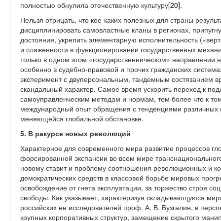
полностью обнулила отечественную культуру
[20]
.
Нельзя отрицать, что кое-каких полезных для страны результ
дисциплинировать самовластные кланы в регионах, припугну
достояния, укрепить элементарную исполнительность («верт
и слаженности в функционировании государственных механиз
только в одном этом «государственническом» направлении 
особенно в судебно-правовой и прочих гражданских система
эксперимент с двуперсональным, тандемным состязанием в
скандальный характер. Самое время ускорить переход к по
самоуправленческим методам и нормам, тем более что к то
международный опыт обращения с тенденциями различных 
меняющейся глобальной обстановке.
5. В ракурсе новых революций
Характерное для современного мира развитие процессов глоб
форсированной экспансии во всем мире транснационального
новому ставит и проблему соотношения революционных и ко
демократических средств в классовой борьбе мировых прогре
освобождение от гнета эксплуатации, за торжество строя со
свободы. Как указывает, характеризуя складывающуюся мир
российских ее исследователей проф. А. В. Бузгалин, в персп
крупных корпоративных структур, замещение скрытого манип