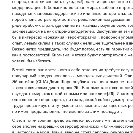
вопрос, стоит ли спешить с уходом!), даже и проводя ныне 
модернизацию. В большинстве стран мира, особенно в третье
находятся клановые лидеры или те или иные авторитеты. Ест
порой очень острые протестные, революционные движения, к
ряде арабских стран, где одним из главных лозунгов было тр
засидевшихся на них отцов-благодетелей. Выступления эти 
бы в интересах избежания «геронтократии», подобной упомя
опыт, левым силам в таких случаях нелишне тщательнее взв
Важно четко предвидеть, что будет потом, есть ли гарантии 
как в постсоветской Киргизии, мятежи будут повторяться с ж
хотели бы избежать.
В этой связи внимательного к себе отношения требует лозун
популярный в рядах новолевых, молодежных движений. Один
Эйнштейна (США) Джин Шарп опубликовал несколько лет на
«всех и всяческих диктаторов»
[25]
. В пользе таких свержени
осуждает «мир, как покой тюрьмы или насилия»
[26]
. И хотя
(«ни военного переворота, ни гражданской войны демократы 
труде превалирует, и тут уместно вспомнить тех «цветных 
не имея представления, что именно за этим последует.
С этой точки зрения представляются достойными тщательно
себе вполне назревших североафриканских и ближневосточ
в частности, народ Ливии, явно не стоят персоны одного че