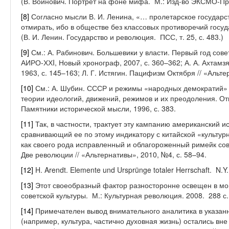
(В. Войнович. Портрет на фоне мифа. М.: Изд-во ЭКСМО-Прес
[8]
Согласно мысли В. И. Ленина, «… пролетарское государс
отмирать, ибо в обществе без классовых противоречий госу
(В. И. Ленин. Государство и революция. ПСС, т. 25, с. 483.)
[9]
См.: А. Рабинович. Большевики у власти. Первый год совет
АИРО-ХХI, Новый хронограф, 2007, с. 360–362; А. А. Ахтамз
1963, с. 145–163; Л. Г. Истягин. Пацифизм Октября // «Альте
[10]
См.: А. Шубин. СССР и режимы «народных демократий» /
теории идеологий, движений, режимов и их преодоления. Отв.
Памятники исторической мысли, 1996, с. 383.
[11]
Так, в частности, трактует эту кампанию американский 
сравнивающий ее по этому индикатору с китайской «культу
как своего рода исправленный и облагороженный римейк сов
Две революции // «Альтернативы», 2010, №4, с. 58–94.
[12]
H. Arendt. Elemente und Ursprünge totaler Herrschaft. N.Y.
[13]
Этот своеобразный фактор разносторонне освещен в мон
советской культуры. М.: Культурная революция. 2008. 288 с.
[14]
Примечателен вывод внимательного аналитика в указан
(например, культура, частично духовная жизнь) остались вн