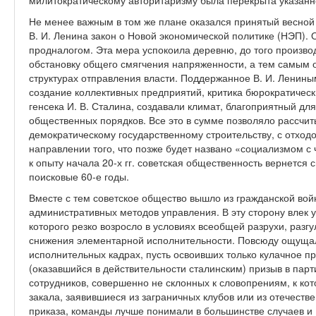
милитократическому авторитаризму была перекрыта указан
Не менее важным в том же плане оказался принятый весной 1
В. И. Ленина закон о Новой экономической политике (НЭП).
продналогом. Эта мера успокоила деревню, до того произво
обстановку общего смягчения напряженности, а тем самым о
структурах отправления власти. Поддержанное В. И. Ленин
создание коллективных предприятий, критика бюрократичес
генсека И. В. Сталина, создавали климат, благоприятный дл
общественных порядков. Все это в сумме позволяло рассчит
демократическому государственному строительству, с отход
направлении того, что позже будет названо «социализмом с
к опыту начала 20-х гг. советская общественность вернется 
поисковые 60-е годы.
Вместе с тем советское общество вышло из гражданской во
административных методов управления. В эту сторону влек 
которого резко возросло в условиях всеобщей разрухи, разг
снижения элементарной исполнительности. Повсюду ощущал
исполнительных кадрах, пусть освоивших только кулачное п
(оказавшийся в действительности сталинским) призыв в парт
сотрудников, совершенно не склонных к словопрениям, к к
закала, заявившиеся из заграничных клубов или из отечеств
приказа, команды лучше понимали в большинстве случаев и