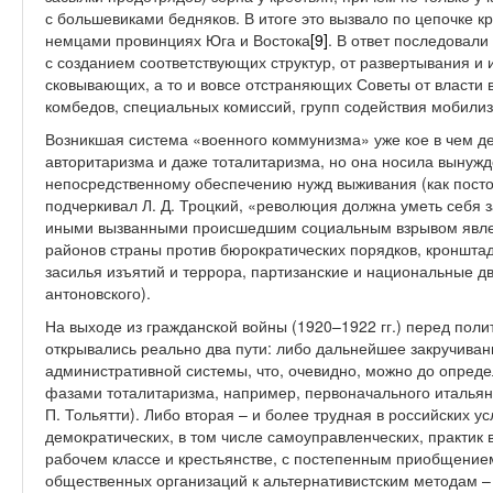
с большевиками бедняков. В итоге это вызвало по цепочке к
немцами провинциях Юга и Востока
[9]
. В ответ последовали
с созданием соответствующих структур, от развертывания и
сковывающих, а то и вовсе отстраняющих Советы от власти 
комбедов, специальных комиссий, групп содействия мобили
Возникшая система «военного коммунизма» уже кое в чем д
авторитаризма и даже тоталитаризма, но она носила вынужд
непосредственному обеспечению нужд выживания (как посто
подчеркивал Л. Д. Троцкий, «революция должна уметь себя 
иными вызванными происшедшим социальным взрывом явлен
районов страны против бюрократических порядков, кронштад
засилья изъятий и террора, партизанские и национальные д
антоновского).
На выходе из гражданской войны (1920–1922 гг.) перед поли
открывались реально два пути: либо дальнейшее закручиван
административной системы, что, очевидно, можно до опред
фазами тоталитаризма, например, первоначального итальян
П. Тольятти). Либо вторая – и более трудная в российских у
демократических, в том числе самоуправленческих, практик 
рабочем классе и крестьянстве, с постепенным приобщение
общественных организаций к альтернативистским методам 