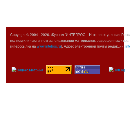
Copyright © 2004 -
2026. Журнал "ИНТЕЛРОС – Интеллектуальная Росси
полном или частичном использовании материалов, разрешенных к вос
гиперссылка на
www.intelros.ru
). Адрес электронной почты редакции:
int