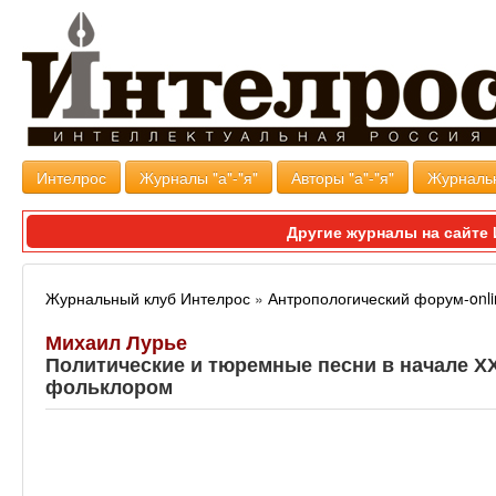
Интелрос
Журналы "а"-"я"
Авторы "а"-"я"
Журналь
Другие журналы на сайт
Журнальный клуб Интелрос
»
Антропологический форум-onli
Михаил Лурье
Политические и тюремные песни в начале ХХ
фольклором