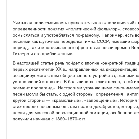
Учитывая полисемичность прилагательного «политический» 
определенности понятия «политический фольклор», словосо
осмысляться и употребляться по-разному. Например, есть в
песнями как шуточные переделки гимна СССР, имевшие шир
период, так и многочисленные фронтовые песни времен Ве
Гитлера и его приближенных.
В настоящей статье речь пойдет о вполне конкретной тради
первых десятилетий XX в., направленных на дискредитацию
ассоциируемого с ним общественного устройства, экономиче
установлений и практик. В большинстве таких песен, в той и
элемент пропаганды. Нестрогими уточняющими синонимами 
песен могли бы стать, с одной стороны, определения «анти
другой стороны — «крамольные», «запрещенные». История т
стихотворно-песенным опытам поэтов-декабристов, которые,
песни для массовой революционной агитации, особенное ж
получили начиная с 1860–1870-х гг.