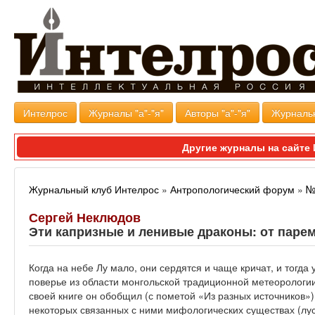
Интелрос
Журналы "а"-"я"
Авторы "а"-"я"
Журналь
Другие журналы на сайт
Журнальный клуб Интелрос
»
Антропологический форум
»
№
Сергей Неклюдов
Эти капризные и ленивые драконы: от паре
Когда на небе Лу мало, они сердятся и чаще кричат, и тогда 
поверье из области монгольской традиционной метеорологии 
своей книге он обобщил (с пометой «Из разных источников»)
некоторых связанных с ними мифологических существах (луса