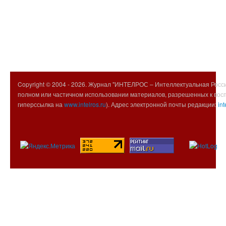
Copyright © 2004 -
2026. Журнал "ИНТЕЛРОС – Интеллектуальная Росси
полном или частичном использовании материалов, разрешенных к вос
гиперссылка на
www.intelros.ru
). Адрес электронной почты редакции:
int