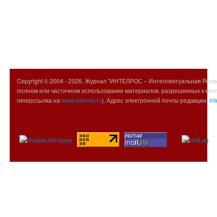
Copyright © 2004 -
2026. Журнал "ИНТЕЛРОС – Интеллектуальная Росси
полном или частичном использовании материалов, разрешенных к вос
гиперссылка на
www.intelros.ru
). Адрес электронной почты редакции:
int