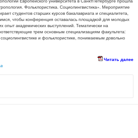
ропологии Европейского университета в СанктПетербурге прошла
ропология. Фольклористика. Социолингвистика». Мероприятие
бирает студентов старших курсов бакалавриата и специалитета,
мимся, чтобы конференция оставалась площадкой для молодых
х опыт академических выступлений. Тематически на
ответствующие трем основным специализациям факультета:
, социолингвистике и фольклористике, понимаемым довольно
Читать далее
на