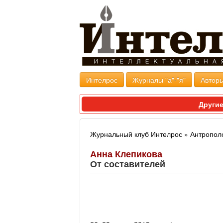
Интелрос
Журналы "а"-"я"
Авторы
Другие
Журнальный клуб Интелрос
»
Антропол
Анна Клепикова
От составителей