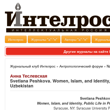
Интелрос
Журналы "а"-"я"
Авторы "а"-"я"
Журналь
Другие журналы на сайт
Журнальный клуб Интелрос
»
Антропологический форум
»
№
Анна Теслевская
Svetlana Peshkova. Women, Islam, and Identity, 
Uzbekistan
Svetlana Peshko
Women, Islam, and Identity, Public Life in 
Syracuse, NY: Syracuse University P