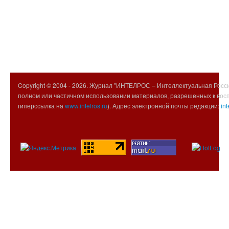
Copyright © 2004 -
2026. Журнал "ИНТЕЛРОС – Интеллектуальная Росси
полном или частичном использовании материалов, разрешенных к вос
гиперссылка на
www.intelros.ru
). Адрес электронной почты редакции:
int