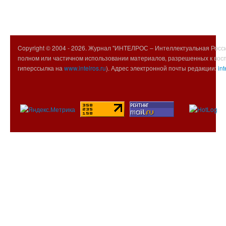
Copyright © 2004 -
2026. Журнал "ИНТЕЛРОС – Интеллектуальная Росси
полном или частичном использовании материалов, разрешенных к вос
гиперссылка на
www.intelros.ru
). Адрес электронной почты редакции:
int