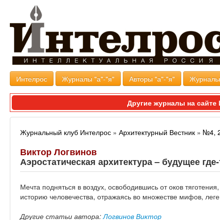
Интелрос
Журналы "а"-"я"
Авторы "а"-"я"
Журналь
Другие журналы на сайт
Журнальный клуб Интелрос
»
Архитектурный Вестник
»
№4, 
Виктор Логвинов
Аэростатическая архитектура – будущее где
Мечта подняться в воздух, освободившись от оков тяготени
историю человечества, отражаясь во множестве мифов, леге
Другие статьи автора:
Логвинов Виктор