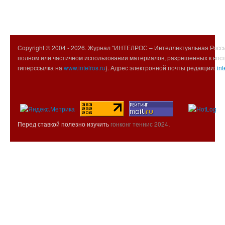
Copyright © 2004 -
2026. Журнал "ИНТЕЛРОС – Интеллектуальная Росси
полном или частичном использовании материалов, разрешенных к вос
гиперссылка на
www.intelros.ru
). Адрес электронной почты редакции:
int
Перед ставкой полезно изучить
гонконг теннис 2024
.