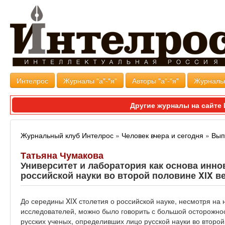
Интелрос
Журналы "а"-"я"
Авторы "а"-"я"
Журналь
Другие журналы на сайт
Журнальный клуб Интелрос
»
Человек вчера и сегодня
»
Вып
Татьяна Чумакова
Университет и лаборатория как основа инн
российской науки во второй половине XIX в
До середины XIX столетия о российской науке, несмотря на
исследователей, можно было говорить с большой осторожно
русских ученых, определивших лицо русской науки во второ