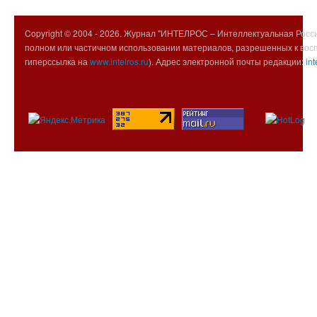
Copyright © 2004 -
2026. Журнал "ИНТЕЛРОС – Интеллектуальная Росси
полном или частичном использовании материалов, разрешенных к вос
гиперссылка на
www.intelros.ru
). Адрес электронной почты редакции:
int