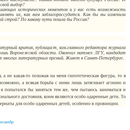
 свой выбор?
ешающих исторических моментов и у вас есть возможность
авлять их, как вам заблагорассудится. Как бы вы изменили
ый строй? По какому пути пошла бы Россия?
атурный критик, публицист, зам
.г
лавного редактора журнала
ссошь Воронежской области.
Окончил
матмех
ЛГУ
, кандидат
т многих литературных премий. Живет в Санкт-Петербурге.
, а не какая-то похожая на меня гипотетическая фигура, то я
возможно, а всякая борьба с ними лишь затягивает агонию и
 я попытался бы заняться тем же, чем пытаюсь заниматься и
онального достояния, коим являются особо одаренные дети. То
ернаты для особо одаренных детей, особенно в провинции.
ксандр