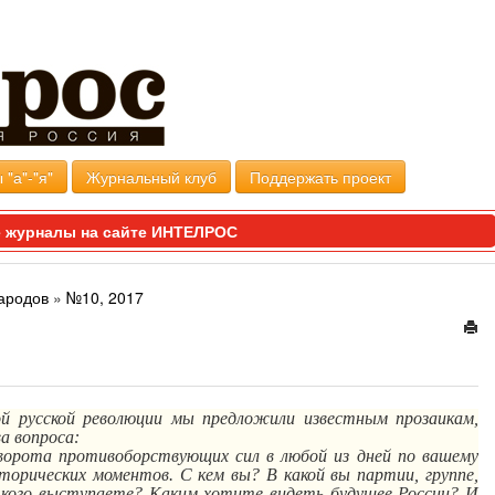
 "а"-"я"
Журнальный клуб
Поддержать проект
 журналы на сайте ИНТЕЛРОС
ародов
»
№10, 2017
ой русской революции мы предложили известным прозаикам,
а вопроса:
оворота противоборствующих сил в любой из дней по вашему
торических моментов. С кем вы? В какой вы партии, группе,
кого выступаете? Каким хотите видеть будущее России? И