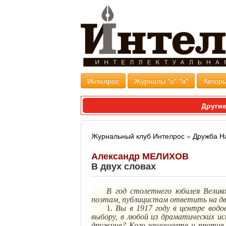
Интелрос
Журналы "а"-"я"
Авторы
Другие
Журнальный клуб Интелрос
»
Дружба Н
Александр МЕЛИХОВ
В двух словах
В год столетнего юбилея Велик
поэтам, публицистам ответить на дв
1.
Вы в 1917 году в центре вод
выбору, в любой из драматических ис
дружине? Кого защищаете и против 