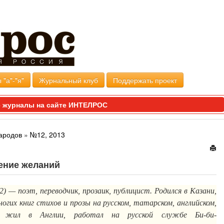
 "а"-"я"
Журнальный клуб
Поддержать проект
 журналы на сайте ИНТЕЛРОС
ародов
»
№12, 2013
ение желаний
) — поэт, переводчик, прозаик, публицист. Родился в Казани,
гих книг стихов и прозы на русском, татарском, английском,
а жил в Англии, работал на русской службе Би-би-