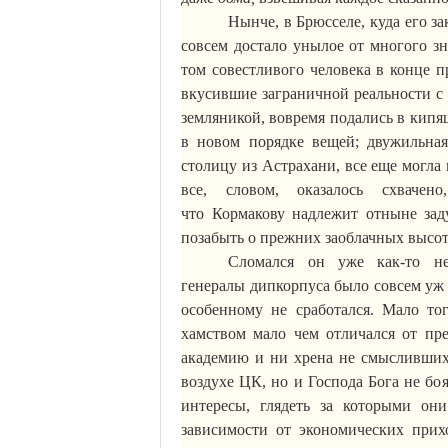
Нынче, в Брюсселе, куда его з
совсем достало унылое от многого з
том
совестливого человека в конце п
вкусившие заграничной реальности с 
земляникой, вовремя подались в кипя
в новом порядке вещей; двужильна
столицу из Астрахани, все еще могла
все, словом, оказалось схвачен
что
Кормакову
надлежит отныне заду
позабыть о прежних заоблачных высот
Сломался он уже как-то не
генералы
дипкорпуса
было совсем уж 
особенному не сработался. Мало то
хамством мало чем отличался от пр
академию и ни хрена не смысливших
воздухе ЦК, но и Господа Бога не боя
интересы, глядеть за которыми о
зависимости от экономических прих