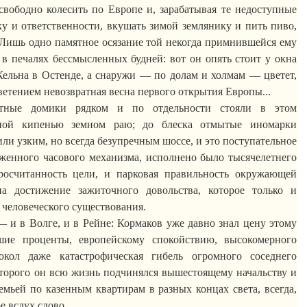
свободно колесить по Европе и, зарабатывая те недоступные
ку
и ответственности, вкушать зимой землянику и пить пиво,
Лишь одно памятное осязание той некогда
примнившейся
ему
в печалях бессмысленных будней: вот он опять стоит у окна
 Кельна в Остенде, а снаружи — по долам и холмам — цветет,
ветением невозвратная весна первого открытия Европы...
ятные домики рядком и по отдельности стояли в этом
сной кипенью земном раю;
до блеска отмытые иномарки
ли узким, но всегда безупречным шоссе, и это поступательное
женного часового механизма, исполнено было тысячелетнего
росчитанность
цели, и парковая правильность окружающей
на достижение зажиточного довольства, которое только и
человеческого существования.
— и в Волге, и в Рейне:
Кормаков
уже давно знал цену этому
шие проценты, европейскому спокойствию, высокомерного
окол даже катастрофическая гибель огромного соседнего
оторого он всю жизнь подчинялся вышестоящему начальству и
емьей по казенным квартирам в разных концах света, всегда,
е вслух слово.