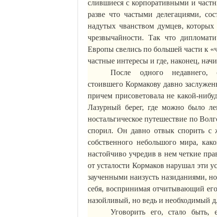
слившиеся с корпоративными и част
разве что частыми делегациями, со
надутых
чванством
думцев, которых 
чрезвычайности. Так что дипломат
Европы свелись по большей части
к
«ч
частные интересы и где, наконец, нач
После одного недавнего, 
стоившего
Кормакову
давно заслуженн
причем присоветовала не какой-нибу
Лазурный берег, где можно было ле
ностальгическое путешествие по Волг
спорил. Он давно отвык спорить с 
собственного небольшого мира, како
настойчиво учредив в нем четкие пра
от усталости
Кормаков
нарушал эти ус
заученными наизусть назиданиями, но 
себя, воспринимая отчитывающий его
назойливый, но ведь и необходимый д
Уговорить его, стало быть,