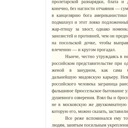
пролетарской разнарядки, блата и
конечно, без наглости отчаяния — су
в канцелярию бога американистики 
подмахнул и этот ловко подложенны
жар-птицу за хвост, однако номенк
занозистей и противней, чем он пред
на посольской дочке, чтобы выпра
влечению — и кругом прогадал.
Нынче, честно утруждаясь в н
российском представительстве при о
женой в
занудном
, как сама б
дальнейшую
мидовскую
карьеру. Нев
российского человека заграница ра
фальшивое брюссельское бытование у
душевного озверения. Взял бы и брос
не в московскую же двухкомнатную
которую его, можно сказать, заставил
Все реже вспоминался ему то
людям, занятым посильным укрепление