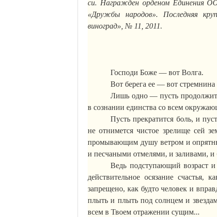
си.
Награжден
орденом Единения ОО
«Дружбы народов». Последняя кр
виноград», № 11, 2011.
Господи Боже — вот Волга.
Вот берега ее — вот стремнина
Лишь одно — пусть продолжитс
в сознании единства
со всем
окружающи
Пусть прекратится боль, и пуст
не отнимется чистое зрелище сей зе
промывающим душу ветром и опрятны
и песчаными отмелями, и заливами, и 
Ведь подступающий возраст и
действительное осязание счастья, к
запрещено, как будто человек и вправ
плыть и плыть под солнцем и звезда
всем в
Твоем отражении
сущим
...