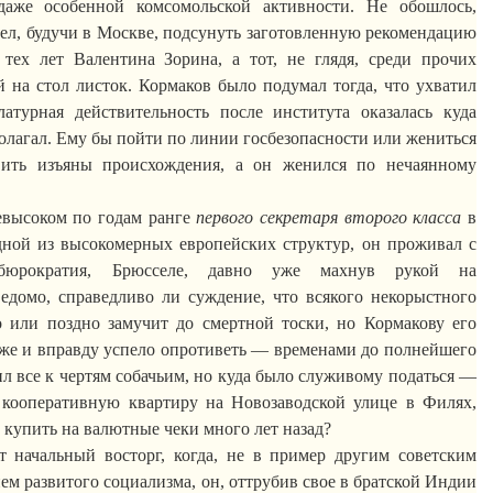
 даже особенной комсомольской активности. Не обошлось,
мел, будучи в Москве, подсунуть заготовленную рекомендацию
тех лет Валентина Зорина, а тот, не глядя, среди прочих
й на стол листок.
Кормаков
было подумал тогда, что ухватил
латурная действительность после института оказалась куда
полагал. Ему бы пойти по линии госбезопасности или жениться
вить изъяны происхождения, а он женился по нечаянному
евысоком по годам ранге
первого секретаря второго класса
в
дной из высокомерных европейских структур, он проживал с
юрократия, Брюсселе, давно уже махнув рукой на
едомо, справедливо ли суждение, что всякого некорыстного
но или поздно замучит до смертной тоски, но
Кормакову
его
же и вправду успело опротиветь — временами до полнейшего
ил все к чертям собачьим, но куда было служивому податься —
 кооперативную квартиру на
Новозаводской
улице в Филях,
и купить на валютные чеки много лет назад?
т начальный восторг, когда, не в пример другим советским
м развитого социализма, он, оттрубив свое в братской Индии