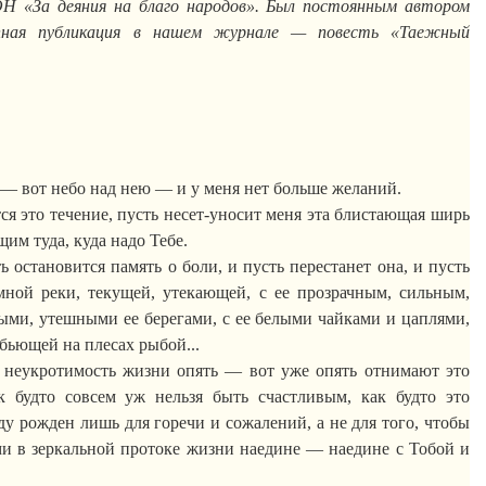
Н «За деяния на благо народов». Был постоянным автором
упная публикация в нашем журнале — повесть «Таежный
 — вот небо над нею — и у меня нет больше желаний.
я это течение, пусть несет-уносит меня эта блистающая ширь
м туда, куда надо Тебе.
ь остановится память о боли, и пусть перестанет она, и пусть
мной реки, текущей, утекающей, с ее прозрачным, сильным,
ми, утешными ее берегами, с ее белыми чайками и цаплями,
бьющей на плесах рыбой...
 неукротимость жизни опять — вот уже опять отнимают это
ак будто совсем уж нельзя быть счастливым, как будто это
ду рожден лишь для горечи и сожалений, а не для того, чтобы
ми в зеркальной протоке жизни наедине — наедине с Тобой и