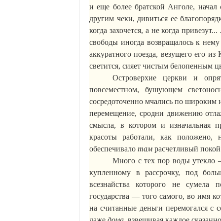
и еще более братской Анголе, начал 
другим чеки, дивиться ее
благопоряд
когда захочется, а не когда привезут...
свободы иногда возвращалось к нему 
аккуратного поезда, везущего его из
светится, сияет чистым белопенным ц
Островерхие церкви и опр
повсеместном, бушующем светоно
сосредоточенно мчались по широким и
перемещение, сродни движению отла
смысла, в котором и изначальная
п
красоты работали, как положено, 
обеспечивало
там
расчетливый покой 
Много с тех пор воды утекло 
купленному в рассрочку, под боль
всезнайства которого не сумела п
государства — того самого, во имя к
на считанные деньги перемогался с с
даже
дома,
взвешивая каждое сказанно