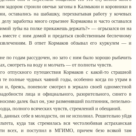
цким задором строили овечьи загоны в Калмыкии и коровники в
ени, оставались на
шабашку
, перехватывая работу у кочевых
 делу заработка много серьезнее
Кормакова
и часто оставался
зимой зубы на полке прикажешь держать?» — огрызался он на
ь вместе с ним домой и предаться свойственным беспечному
азвлечениям. В ответ
Кормаков
обзывал его
куркулем
— и
не по годам рассудочен, но зато с ним было хорошо рыбачить
х, смотреть на воду и молчать — от полноты чувств.
его отпускного путешествия
Кормаков
с какой-то страшной
 те полные чудных чаяний годы, особенно когда по утрам в
и и, бреясь, поневоле смотрел в зеркало своей одноместной
надобности лица и официального, разорительного, синего в
носимо далек был он, уже разменявший полтинник, пепельно-
одца, полного всяческих чувств, стремлений и обещаний.
ий, данных себе в молодости, он не исполнил. Решительно уйдя
льтета, куда так стремилась вся честолюбивая астраханская
чти всех, и поступил в МГИМО, причем безо всякой там