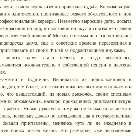
аключила напоследок казенно-приказная судьба,
Кормакова
уже
нания одиночество, настигающее всякого обязательного и
при
рофессиональной карьеры. Незаметно выросшие дети, досыта
ее красивой на вид, но восковой на вкус и совсем не сладкой
щую всяческой новизной Москву и весьма неплохо устроились
я
татарская
мама
, еще в советские времена перевезенная в
приглядывать
из своих Филей за подрастающими внуками, —
о, ловить вдруг стало нечего, и тогда выяснилось,
мываться исключительно о собственной пенсии и навсегда
ах.
заметно и буднично. Выбиваться из подполковников в
поздно, тем более
,
что с нынешним начальством он как-то по-
го, что
вышестоящий
, из новых выскочек, своим спесивым
ежних обкомовских, наскоро проходивших дипломатическую
 в работе. Новые
рукосуи
к тому же не только истаявшего в
лись, поскольку далеко не заглядывали, да и государственные
ни
бывали
приставлены, менялись чуть ли не ежедневно в
отей новых хозяев жизни. Эти размытые, уже неразличимо