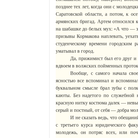
позднее тех лет, когда они с молоде
Саратовской области, а потом, к ос
армянских бригад. Артем относился к
на
шабашке
до белых мух: «А что — 
призывы
Кормакова
наплевать, уехат
студенческому времени городским р
уматывал в город.
Да, прижимист был его друг и 
вдвоем в волжских пойменных протока
Вообще, с самого начала сво
ясностью все вспоминал и вспоминал
буквальном смысле брал зубы с полк
каюты. Без надетого по служебной 
красную нитку костюма далек — невы
серый и постный, от себя — добра мол
И не сказать ведь, что обещан
с третьего курса юридического факу
молодежь, он потряс всех, или по