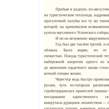
Прибыв в родную,
по-августов
на туристическом теплоходе, кадров
прогулочной палубы все ту же типов
которой, на кремлевском возвышени
купола массивного Успенского собора
И он на мгновение закручинил
Год был две тысячи третий, и 
облаках. Было жарко, но от 
свежестью.
Покуда
туристический теп
набережной напротив одного из м
до
щемления
сердечного жалко стал
вечной спешке жизни.
Чересчур ведь быстро промельк
русым, чуть по-татарски раскос
стройотрядовских приятелей пивные 
негодование единственного
выкрутасы
дурацким
лихачеством — о
соглашался: потому, наверное, впос