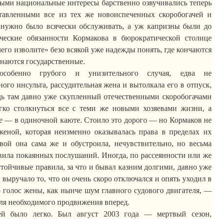
ными национальные
интересы барственно озвучивались теперь
ставленными все из тех же новоиспеченных скоробогачей и
нужно было всячески обслуживать, а уж капризны были до
ические обязанности
Кормакова
в бюрократической столице
его изволите» безо всякой уже надежды понять, где кончаются
инаются государственные.
особенно грубого и унизительного случая, едва не
ого инсульта, рассудительная жена и вытолкала его в отпуск,
дь там давно уже скупленный отечественными скоробогачами
гко столкнуться все с теми же новыми хозяевами жизни, а
е — в одиночной каюте.
Стоило это дорого — но
Кормаков
не
женой, которая неизменно оказывалась права в пределах их
вой она сама же и обустроила, нечувствительно, но весьма
вила покаянных послушаний. Иногда, по рассеянности или же
тойчивые правила, за что и
бывал
казним долгими, давно уже
выручало то, что он очень скоро отключался и опять уходил в
 голос жены, как нынче шум главного судового двигателя, —
ля необходимого продвижения вперед.
 ей было легко. Был август 2003 года — мертвый сезон,