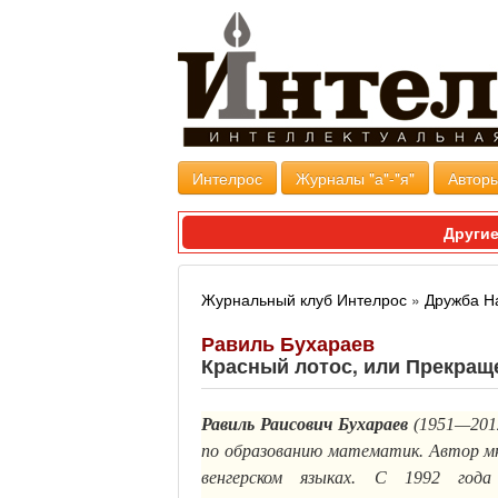
Интелрос
Журналы "а"-"я"
Авторы
Другие
Журнальный клуб Интелрос
»
Дружба Н
Равиль Бухараев
Красный лотос, или Прекращ
Равиль
Раисович
Бухараев
(1951—2012
по образованию математик. Автор мно
венгерском языках. С 1992 год