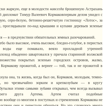
ски
жаркую, еще в молодости
навсегда
брошенную Астрахань
ый дипломат Тимур
Валеевич
Кормаков
первым делом увидел с
ую, серо-белую, бетонно-решетчатую гостиницу «Лотос», за
и, проглядывали по-над крышами и купами деревьев зеленые
.
ся — в предчувствии обязательных земных разочарований.
небо было высокое, очень высокое, бледно-голубое, в перистых
воды еще помавало, веяло прохладной утренней
лоход обыденно швартовался у причала старинной волжской
ножества покрытых зеленью городских островов, жалко,
о
Кормакову
прожитой, а вернее — той, так и не прожитой в
нула она, та жизнь, когда был он,
Кормаков
, молодым, темно-
ым, но чрезвычайно зорким и
крепкозубым
— в кругу
бутылки этими самыми зубами открывал, чем всегда вызывал
 своего друга Артема. Артем считал подобные
н вообще со многим в поступках и стремлениях
Кормакова
не
ледствии они и перестали общаться. Но это случилось много