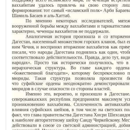
ваххабитам удалось привлечь на свою сторону л
формирования: тот самый «исламский полк»
Арби
Бараева
Шамиль Басаев и
аль-Хаттаб
.
По мнению некоторых исследователей, мятеж
вооруженной борьбы между ваххабитами и
тарикатистам
характерно, чеченцы ваххабитов не поддержали.
Аналогичная история произошла и
со
вторжение
Дагестан, населенный множеством горских кланов, был 
ним Чечня, и воспринял вторжение ваххабитов как пряму
писали, что народы Дагестана поднялись как один, что
соответствовало действительности. Правда, дело тут, вид
народах». Просто так исторически получилось, что 
иерархическая структура. Во главе каждого ордена
«божественной благодати», которому беспрекословно 
мюриды. Такая структура позволяла произвести 
что
суфийские
ордены неоднократно демонстрировали
мюридов в случае опасности со стороны властей.
Именно это, вероятно, и произошло в Дагестане
северокавказских республик предприняли максимум уси
проникновению ваххабизма. Сплоченность антиваххаби
влияния
суфийских
шейхов, в том числе на светских п
факт, что глава правительства Дагестана
Хисри
Шихсаидов 
к наиболее авторитетному шейху Саиду
Чиркейскому
. Ме
действовали в союзе со светской администрацией, добив