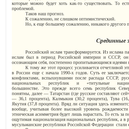
которые можно будет хоть как-то существовать. То ес
проблемой.
Таков наш прогноз.
К сожалению, не слишком
оптимистический
.
Но, к еще большему сожалению, никакого другого пр
Срединные 
Российский ислам трансформируется. Из ислама па
ислам был в период Российской империи и СССР, он 
осознающим себя, постепенно пропитывающимся идеями п
К тому же этот процесс усиливается отчетливой эт
в России еще с начала 1990-х годов. Суть ее заключае
конфликтами, вспыхнувшими после распада СССР, русс
национальных республик и «титульные наци
большинстве.
Это
прежде всего семь республик Север
понятны, далее — Татарстан (где русские составляют сейч
— 36,1 процента), Калмыкия (30,2 процента), Тува (16
Якутия (37,8 процента). Вряд ли ситуация здесь изменит
вообще, учитывая более высокий уровень рождаемости
этническая асимметрия будет лишь нарастать. То есть за 
ощутимая национализация национальных республик, а в ре
мусульманские республики Российской Федерации
стали