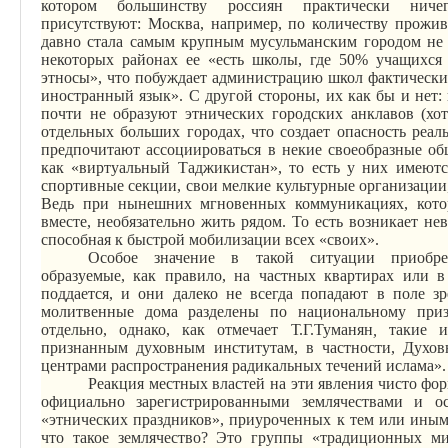
котором большинству россиян практически ниче
присутствуют:
Москва, например, по количеству прожи
давно стала самым крупным мусульманским городом не т
некоторых районах ее «есть школы, где 50% учащихся 
этносы», что побуждает администрацию школ фактически
иностранный язык».
С другой стороны, их как бы и нет:
почти не образуют этнических городских анклавов (хот
отдельных больших городах, что создает опасность реа
предпочитают ассоциироваться в некие своеобразные об
как «виртуальный Таджикистан», то есть у них имеютс
спортивные секции, свои мелкие культурные организации,
Ведь при нынешних мгновенных коммуникациях, котор
вместе, необязательно жить рядом. То есть возникает н
способная к быстрой мобилизации всех «своих».
Особое значение в такой ситуации приобрет
образуемые, как правило, на частных квартирах или в
поддается, и они далеко не всегда попадают в поле з
молитвенные дома разделены по национальному при
отдельно, однако, как отмечает Т.Г.Туманян
,
такие 
признанным духовным институтам, в частности, Духов
центрами распространения радикальных течений ислама».
Реакция местных властей на эти явления чисто фор
официально зарегистрированными землячествами и о
«этнических праздников», приуроченных к тем или ины
что такое землячество? Это группы «традиционных ми