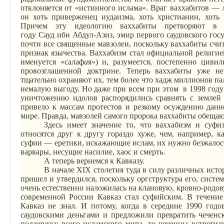
отклоняется от «истинного ислама». Враг ваххабитов — л
он хоть приверженец иудаизма, хоть христианин, хоть 
Причем эту идеологию ваххабиты претворяют в 
году
Сауд
ибн
Абдул-Азиз
, эмир первого саудовского гос
почти все священные мавзолеи, поскольку ваххабиты счит
признак язычества. Ваххабизм стал официальной религие
именуется «
салаф
и
я
») и, разумеется, постепенно циви
провозглашенной доктрине. Теперь ваххабиты уже не
тщательно охраняют их, тем более что хадж миллионов п
немалую выгоду. Но даже при всем при этом
в 1998 году
уничтожению идолов распорядились сравнять с землей
привело к массам протестов и резкому осуждению данн
мире. Правда, мавзолей самого пророка ваххабиты обещаю
Здесь имеет значение то, что ваххабизм и суф
относятся друг к другу гораздо хуже, чем, например, 
суфии — еретики, искажающие ислам, их нужно безжалос
варвары, несущие насилие, хаос и смерть.
А теперь вернемся к Кавказу.
В начале XIX столетия туда в силу различных исто
пришел и утвердился, поскольку
оргструктура
его, систем
очень естественно
наложилась
на клановую, кровно-родов
современной России Кавказ стал
суфийским
. В течение
Кавказ не знал. И потому, когда в середине 1990 годо
саудовскими деньгами и предложили превратить чеченс
поддержку всего исламского мира, то чеченцы встретил