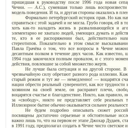
пришедшая к руководству после 1996 года новая сепар
Чечни.
—
А.С.
), сумевшая только лишь воспроизвест
модель поведения.
И та, и другая стороны оказались в пл
Формально петербургский историк прав. Но как нам
справиться с этой задачей и не могла. Грубо говоря, ей в
хоть как-то наладить жизнь в разваливающейся и а
элементарно не хватало людей, умеющих думать и действ
те, кто в ее распоряжении был, действительно нах
стереотипов. Показательно в этом смысле высказыван
Павла Грачёва о том, что все вопросы в Чечне мож
десантным полком в течение двух часов. Как известно, 
1994 года закончился полным провалом, и с этого мом
действия, повлекшие за собой множество жертв.
Не лучше была ситуация и на другой стороне. В 
чрезвычайную силу обретают разного рода иллюзии. Каже
старый режим и тут же — немедленно! — воцарятся счас
нации обрести реальный суверенитет, как все трудности 
хозяином на своей земле, он расправит плечи, свобо
воцарятся счастье и благоденствие. Никто, как правило, н
за «свободу», никто не представляет себе реальных т
Иллюзорное бытие обычно оказывается сильнее реальност
Не будем подробно описывать сюжет россий
посвящены достаточно серьезные и обстоятельные иссл
важно лишь то, что на первом ее этапе Джохар Дудаев, с
в 1991 году, предполагал создать в Чечне чисто светское 