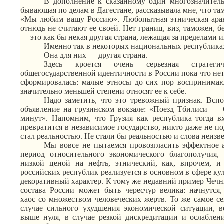
В дополнение к сказанному один многозначитель
бывающая по делам в Дагестане, рассказывала мне, что там
«Мы любим вашу Россию». Любопытная этническая аран
отнюдь не считают ее своей. Нет границ, виз, таможен, б
— это как бы некая другая страна, лежащая за пределами 
Именно так в некоторых национальных республик
Она для них — другая страна.
Здесь кроется очень серьезная стратеги
общегосударственной идентичности в России пока что нет
сформировалась: малые этносы до сих пор восприним
значительно меньшей степени относят ее к себе.
Надо заметить, что это тревожный признак. Всп
объявление на грузинском вокзале: «Поезд Тбилиси — 
минут». Напомним, что Грузия как республика тогда в
превратится в независимое государство, никто даже не п
стал реальностью. Не стали бы реальностью и слова неизве
Мы вовсе не пытаемся провозгласить эффектное а
период относительного экономического благополучия,
низкой ценой на нефть, этнический, как, впрочем, и
российских республик реализуется в основном в сфере кул
декоративный характер. К тому же недавний пример Чечни
состава России может быть чересчур велика: начнутся,
хаос
со
множеством человеческих жертв. То же самое се
случае сильного ухудшения экономической ситуации, в
выше нуля, в случае резкой дискредитации и ослаблен