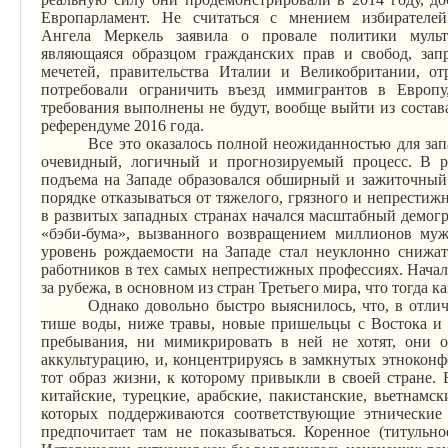
Европарламент. Не считаться с мнением избирател
Ангела
Меркель
заявила о провале политики
муль
являющаяся образцом гражданских прав и свобод, запр
мечетей, правительства Италии и Великобритании, от
потребовали ограничить въезд иммигрантов в Европу
требования выполнены не будут, вообще выйти из состав
референдуме 2016 года
.
Все это оказалось полной неожиданностью для зап
очевидный, логичный и прогнозируемый процесс. В ре
подъема на Западе образовался обширный и зажиточный 
порядке отказываться от тяжелого, грязного и
непрестиж
в развитых западных странах начался масштабный демог
«бэби-бума», вызванного возвращением миллионов му
уровень рождаемости на Западе стал неуклонно снижат
работников в тех самых
непрестижных
профессиях. Начал
за рубежа, в основном из стран
Т
ретьего мира, что тогда к
Однако довольно быстро выяснилось, что, в отли
тише воды, ниже травы, новые пришельцы с Востока и 
пребывания, ни
мимикрировать
в ней не хотят, они о
аккультурацию, и, концентрируясь в замкнутых
этноконф
тот образ жизни, к которому привыкли в своей стране.
В
китайские, турецкие, арабские, пакистанские, вьетнамс
которых поддерживаются соответствующие этнические
предпочитает там не показываться. Коренное (титульно