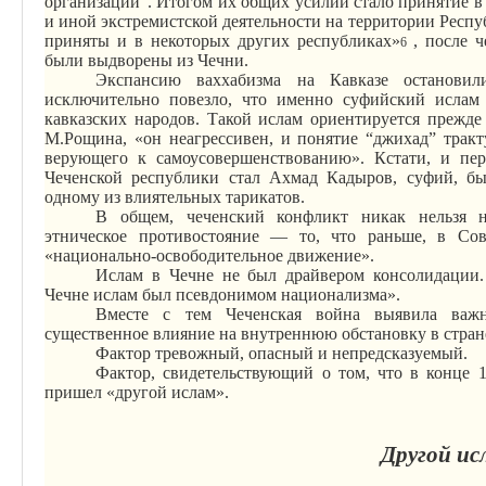
организаций”. Итогом их общих усилий стало принятие в 
и иной экстремистской деятельности на территории Респ
приняты и в некоторых других республиках»
, после 
6
были выдворены из Чечни.
Экспансию ваххабизма на Кавказе остановил
исключительно повезло, что именно
суфийский
ислам 
кавказских
народов. Такой ислам
ориентируется
прежде 
М.Рощина, «он неагрессивен, и понятие “джихад” тракт
верующего к самоусовершенствованию». Кстати, и пе
Чеченской республики стал
Ахмад
Кадыров, суфий, б
одному из влиятельных
тарикатов
.
В общем, чеченский конфликт никак нельзя н
этническое противостояние — то, что раньше, в Сов
«национально-освободительное движение».
Ислам в Чечне не был драйвером консолидации.
Чечне ислам был псевдонимом национализма».
Вместе с тем Чеченская война выявила важн
существенное влияние на внутреннюю обстановку в стран
Фактор тревожный, опасный и непредсказуемый.
Фактор, свидетельствующий о том, что в конце 
пришел «другой ислам».
Другой ис