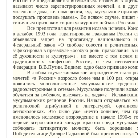
России не представляется возможным. Различия в оценк
называют число зарегистрированных мечетей, а в дру
молельные дома, т.е. помещения, куда мусульмане приход
послушать проповедь имама». Во всяком случае, пишет о
типичным признаком
социокультурного
пейзажа России».
Все препятствия для развития ислама исчезли. Ко
в декабре 1993 года, гарантировала гражданам России с
объявлялся запрет на пропаганду национального и
Федеральный закон «О свободе совести и религиозных
зафиксировал в преамбуле «особую роль православия в и
её духовности и культуры»
, но вместе с тем ислам 
1
традиционных
конфессий
России, о чем неизменно
Федерации
В.В.Путин.
Видимо, одно было призвано комп
В любом случае «исламское возрождение» стало ре
мечетей <в России> возросло более чем в 100 раз, откр
появились многочисленные мусульманские средст
радиоэлектронные и сетевые. Мусульмане получили возмо
обучаться за рубежом, выезжать на хадж»
. Исламизаци
2
мусульманских регионов России. Начали открываться м
религиозной атрибутикой и литературой, организ
бензоколонках. Это было уже «нечто большее, чем пр
именовалось исламское возрождение в начале 1990-х г
первый всероссийский конкурс красоты среди мусульма
соблюдать пятикратную молитву, быть хорошими
Победительнице
Диляре
Садыковой был присвоен титул “с