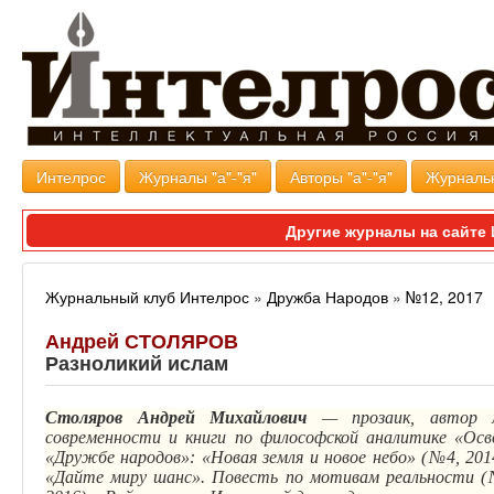
Интелрос
Журналы "а"-"я"
Авторы "а"-"я"
Журналь
Другие журналы на сайт
Журнальный клуб Интелрос
»
Дружба Народов
»
№12, 2017
Андрей СТОЛЯРОВ
Разноликий ислам
Столяров Андрей Михайлович
— прозаик, автор 
современности и книги по философской аналитике «Осв
«Дружбе народов»: «Новая земля и новое небо» (№4, 2014
«Дайте миру шанс». Повесть по мотивам реальности (