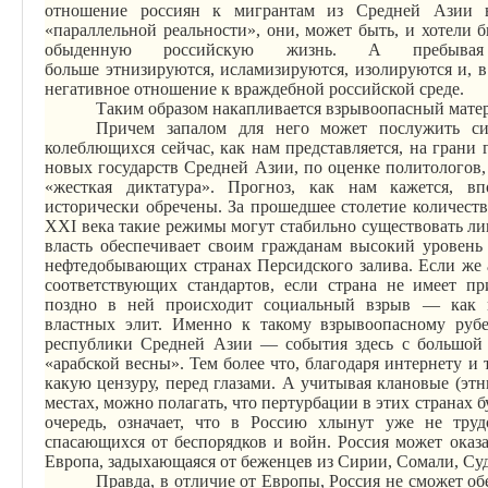
отношение россиян к мигрантам из Средней Азии в
«параллельной реальности», они, может быть, и хотели 
обыденную российскую жизнь. А пребы
больше
этнизируются
,
исламизируются
, изолируются и, 
негативное отношение к враждебной российской среде.
Таким
образом
накапливается взрывоопасный мате
Причем запалом для него может послужить сит
колеблющихся сейчас, как нам представляется, на грани 
новых госуда
рств Ср
едней Азии, по оценке политологов
«жесткая диктатура». Прогноз, как
нам
кажется, вп
исторически обречены. За прошедшее столетие количеств
XXI века такие режимы могут стабильно существовать ли
власть обеспечивает своим гражданам высокий уровень 
нефтедобывающих странах Персидского залива. Если же 
соответствующих стандартов, если страна не имеет пр
поздно в ней происходит социальный взрыв — как 
властных элит. Именно к такому взрывоопасному рубе
республики Средней Азии — события здесь с большой 
«арабской весны». Тем более что, благодаря интернету и
какую цензуру, перед глазами. А учитывая клановые (эт
местах, можно полагать, что пертурбации в этих странах 
очередь, означает, что в Россию хлынут уже не тру
спасающихся от беспорядков и войн. Россия может оказ
Европа, задыхающаяся от беженцев из Сирии, Сомали, Су
Правда, в отличие от Европы, Россия не сможет об