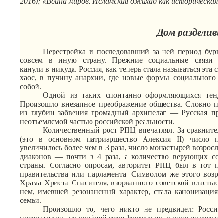
2016); «Война миров. Исламский джихад как историческая
Дом раздели
Перестройка и последовавший за ней период бу
совсем в иную страну. Прежние социальные связи 
канули
в
никуда. Россия, как теперь стала называться эта 
хаос, в пучину анархии, где новые формы социального
собой.
Одной из таких спонтанно оформляющихся тенд
Произошло внезапное преображение общества. Словно п
из глубин забвения громадный архипелаг — Русская пр
неотъемлемой частью российской реальности.
Количественный рост РПЦ впечатлял.
За сравните
(это в основном патриаршество Алексия II) число 
увеличилось более чем в 3 раза, число монастырей возросл
диаконов — почти в 4 раза, а количество верующих со
страны.
Согласно опросам, авторитет РПЦ был в тот п
правительства или парламента. Символом же этого воз
Храма Христа Спасителя, взорванного советской властью
нем, имевшей резонансный характер, стала канонизаци
семьи.
Произошло то, чего никто не предвидел: Росси
превратилась, по крайней
мере
формально, в одну из самы