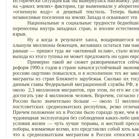
Исторически ситуация как бы вывернулась наизнанку: ра
на «диких землях» фактории, где выменивали у абориген
«огненную воду» и дешевый текстиль. Теперь бывш
независимые поселения на землях Запада и осваивают эти 
Национальные и социальные трудности беднейш
перенесены внутрь западных стран, и вполне естественн
взрыв.
Ну а когда в результате хаоса, воцарившегося
хлынули миллионы беженцев, желавших остаться там нав
раньше — пришел туда же «активный ислам», стало ясно,
выхода из этого тупика не может предложить ни один евр
Примерно такой же сюжет разворачивается сейч
реформ 1990-х годов в стране начался устойчивый эконом
россиян ощутимо повысился, и в исполнении тех же зак
мигранты из стран Ближнего зарубежья. Сколько их тогда
данным главы Федеральной миграционной службы РФ, в 
около
2,3 миллионов мигрантов, при этом, по его же сл
достигать уже 4 миллионов человек. Впрочем, согласн
России было значительно больше — около 11 миллио
постсоветских среднеазиатских республик, резко отлич
Причем положение их в России было гораздо хуже, чем в 
чудовищная эксплуатация без соблюдения каких-либо ци
условия жизни — чуть лучше тюрьмы, и жесткий пресс
поборы, взимаемые всеми, кто представлял собой хоть как
что к среднеазиатским мигрантам в России относятся 