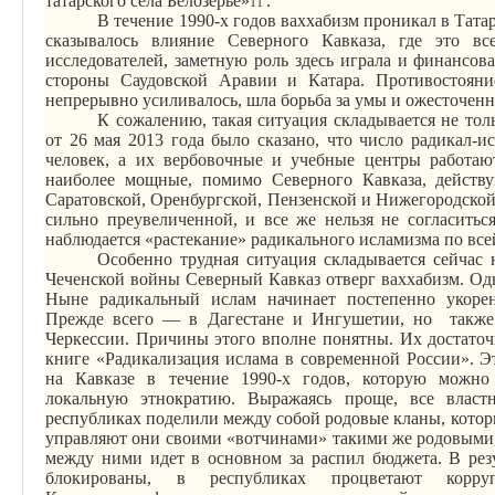
татарского села
Белозерье
»
.
11
В течение 1990-х годов ваххабизм проникал в Татар
сказывалось влияние Северного Кавказа, где это в
исследователей, заметную роль здесь играла и финансова
стороны Саудовской Аравии и Катара. Противостоян
непрерывно усиливалось, шла борьба за умы и ожесточен
К сожалению, такая ситуация складывается не тол
от 26 мая 2013 года было сказано, что число
радикал-и
человек, а их вербовочные и учебные центры
работаю
наиболее
мощные
, помимо Северного Кавказа, действ
Саратовской, Оренбургской, Пензенской и Нижегородской 
сильно преувеличенной, и все же нельзя не согласитьс
наблюдается «растекание» радикального исламизма по все
Особенно трудная ситуация складывается сейчас
Чеченской войны Северный Кавказ отверг ваххабизм. Одна
Ныне радикальный ислам начинает постепенно укоре
Прежде всего — в Дагестане и Ингушетии, но
такж
Черкессии
. Причины этого вполне понятны. Их достато
книге «
Радикализация
ислама в современной России». Эт
на Кавказе в течение 1990-х годов, которую можно
локальную
этнократию
. Выражаясь проще, все власт
республиках поделили между собой родовые кланы, котор
управляют они своими «вотчинами» такими же родовыми,
между ними идет в основном за распил бюджета. В рез
блокированы, в республиках процветают ко