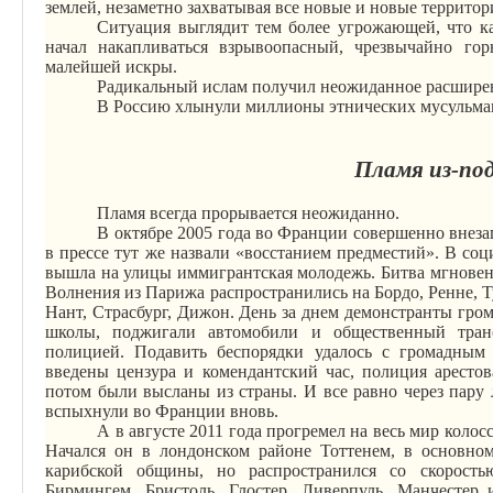
землей, незаметно захватывая все новые и новые территор
Ситуация выглядит тем более угрожающей, что ка
начал накапливаться взрывоопасный, чрезвычайно го
малейшей искры.
Радикальный ислам получил неожиданное расшире
В Россию хлынули миллионы этнических мусульман
Пламя из-под
Пламя всегда прорывается неожиданно.
В октябре 2005 года во Франции совершенно внеза
в прессе тут же назвали «восстанием предместий». В с
вышла на улицы иммигрантская молодежь. Битва мгновен
Волнения из Парижа распространились на Бордо,
Ренне
, 
Нант, Страсбург, Дижон. День за днем демонстранты гро
школы, поджигали автомобили и общественный транс
полицией. Подавить беспорядки удалось с громадны
введены цензура и комендантский час, полиция аресто
потом были высланы из страны. И все равно через пару л
вспыхнули во Франции вновь.
А в августе 2011 года прогремел на весь мир кол
Начался он в лондонском районе
Тоттенем
, в основно
карибской
общины, но распространился со скорость
Бирмингем, Бристоль, Глостер, Ливерпуль, Манчестер