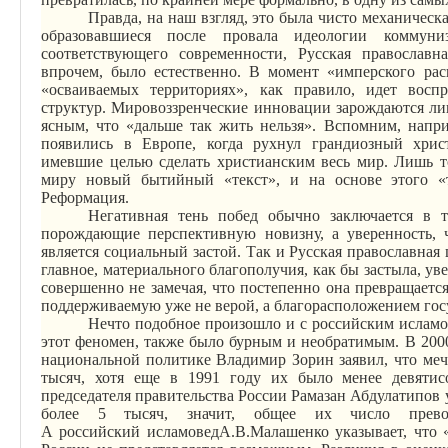
Правда, на наш взгляд, это была чисто механичес
образовавшиеся после провала идеологии коммуниз
соответствующего современности, Русская православн
впрочем, было естественно. В момент «имперского ра
«осваиваемых территориях», как правило, идет вос
структур. Мировоззренческие инновации зарождаются ли
ясным, что «дальше так жить нельзя». Вспомним, напри
появились в Европе, когда рухнул грандиозный хри
имевшие целью сделать христианским весь мир. Лишь то
миру новый бытийный «текст», и на основе этого «те
Реформация.
Негативная тень побед обычно заключается в 
порождающие перспективную новизну, а уверенность, чт
является социальный застой. Так и Русская православная 
главное, материального благополучия, как бы застыла, ув
совершенно не замечая, что постепенно она превращается
поддерживаемую уже не верой, а благорасположением гос
Нечто подобное произошло и с российским исламо
этот феномен, также было бурным и необратимым. В 200
национальной политике Владимир Зорин заявил, что меч
тысяч, хотя еще в 1991 году их было менее девятисо
председателя правительства России Рамазан
Абдулатипов
у
более 5 тысяч, значит, общее их число превос
А
российский
исламовед
А.В.Малашенко
указывает, что 