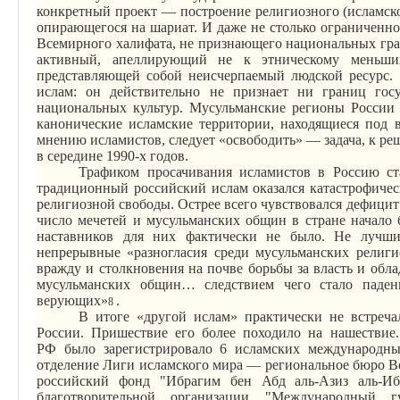
конкретный проект — построение религиозного (исламског
опирающегося на шариат. И даже не столько ограниченно
Всемирного халифата, не признающего национальных гр
активный, апеллирующий не к этническому меньши
представляющей собой неисчерпаемый людской ресурс.
ислам: он действительно не признает ни границ госу
национальных культур. Мусульманские регионы Росси
канонические исламские территории, находящиеся под 
мнению исламистов, следует «освободить» — задача, к ре
в середине 1990-х годов.
Трафиком просачивания исламистов в Россию ст
традиционный российский ислам оказался катастрофичес
религиозной свободы. Острее всего чувствовался дефицит
число мечетей и мусульманских общин в стране начало 
наставников для них фактически не было. Не лучши
непрерывные «разногласия среди мусульманских религи
вражду и столкновения на почве борьбы за власть и обл
мусульманских общин… следствием чего стало паден
верующих»
.
8
В итоге «другой ислам» практически не встреча
России. Пришествие его более походило на нашествие
РФ
было
зарегистрировало 6 исламских международны
отделение Лиги исламского мира — региональное бюро В
российский фонд "Ибрагим
бен
Абд
аль-Азиз
аль-И
благотворительной организации "Международный 