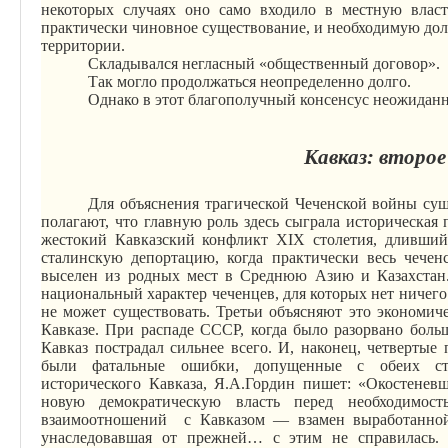
некоторых случаях оно само входило в местную власт
практически чиновное существование, и необходимую до
территории.
Складывался негласный «общественный договор».
Так могло продолжаться неопределенно долго.
Однако в этот благополучный консенсус неожиданн
Кавказ: второе
Для объяснения трагической Чеченской войны су
полагают, что главную роль здесь сыграла историческая
жестокий Кавказский конфликт XIX столетия, дливший
сталинскую депортацию, когда практически весь чече
выселен из родных ме
ст в Ср
еднюю Азию и Казахстан.
национальный характер чеченцев, для которых нет ничего
не может существовать. Третьи объясняют это экономи
Кавказе. При распаде СССР, когда было разорвано боль
Кавказ пострадал сильнее всего. И, наконец, четверты
были фатальные ошибки, допущенные с обеих сто
исторического Кавказа,
Я.А.Гордин
пишет: «Окостеневша
новую демократическую власть перед необходимос
взаимоотношений
с Кавказом — взамен выработанной
унаследовавшая от
прежней
… с этим не справилась