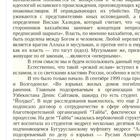
идеологий исламского происхождения, проповедующих к
инакомыслящим. И оправдывающих их убийство. Про
уживаются с представителями иных исповеданий, 
определение
Висхан
Халидов
, который считает, что «
сторонников ваххабизма занимает концепция непр
предписаний шариата». Власть, по мнению ваххабитов, ис
быть поделена между Богом и человеком. Любой нерелиг
является врагом Аллаха и мусульман, и против него и ем
как их власть — это
тагут
(идол). Мусульмане же, при
живущие по её законам, …являются «неверными».
В этом смысле мы и будем использовать данный те
Естественно, что такой «резкий ислам» вступил 
исламом, и со светскими властями России, особенно в ис
И это было только начало. В сентябре 1999 года п
и Волгодонске. «Во взрывах жилых домов погибло
ранения.
Главным
подозреваемым в организации те
Узбекистана Денис
Сайтаков
,
шакирд
(то есть студен
“
Йолдыз
”. В ходе расследования выяснилось, что еще 2
подписало договор о сотрудничестве в сфере обучени
благотворительной организацией “
Тайба
”, фактически 
процессом. На деле “
Тайба
” оказалась вербовочной структ
лет воспитала из студентов медресе несколько десятков 
подчиняющемся
Бугурусланскому
муфтияту
медресе “
А
подозреваемый по делу о взрывах — Руслан
Ахмяро