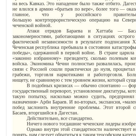
на весь Кавказ. Это нападение было также отбито. Дагес
не влился в армию «братьев по вере», более того — ока
главное, что у российского правитель
большую
контртеррористическую
операцию на Северн
чеченской войной.
Атаки отрядов Бараева и Хаттаба — Баса
закономерностями, работающими в ситуациях острого 
фактической независимости в результате подписания 
Чеченская республика пребывала в состоянии катастроф
победы», одержанной в первой войне.
В стране царила 
«законно избранному» президенту, сколько полевым к
войска. Экономика Чечни полностью развалилась, прои
связи с Россией сошли практически до нуля, процвета
грабежи, торговля наркотиками и работорговля. Бо
нищету,
не сравнимую
с тем уровнем жизни, который суще
В подобных кризисах — обычно спонтанно — форм
государственный переворот, установление диктатуры, кот
такую попытку, насколько можно судить, предприня
назначения»
Арби
Бараев.
И
во-вторых, экспансия, «мале
побед заслонить внутренние проблемы. Этот второй 
Басаев, вторгшийся в Дагестан.
Действительно, все стандартно.
Ничего нового тогдашние чеченские лидеры изобре
Однако внутри этой стандартности наличествует н
понять, нам следует обратиться к таким теософским катег