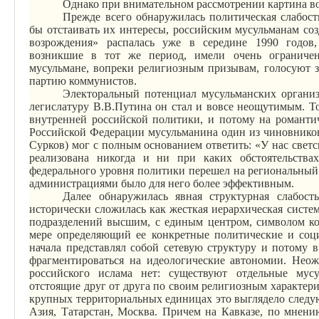
Однако при внимательном рассмотрении картина в
Прежде
всего
обнаружилась политическая слабост
бы отстаивать их интересы, российским мусульманам созд
возрождения» распалась уже в середине 1990 годов,
возникшие в тот же период, имели очень ограничен
мусульмане, вопреки религиозным призывам, голосуют з
партию коммунистов.
Электоральный потенциал мусульманских организ
легислатуру В.В.Путина он стал и вовсе неощутимым. Т
внутренней российской политики, и потому на романти
Российской Федерации мусульманина один из чиновнико
Сурков) мог с полным основанием ответить: «У нас светск
реализована никогда и ни при каких обстоятельства
федерального уровня политики перешел на региональный
администрациями было для него более эффективным.
Далее обнаружилась явная структурная слабость
исторически сложилась как жесткая иерархическая сист
подразделений высшим, с единым центром, символом кот
мере определяющий ее конкретные политические и соц
начала представлял собой сетевую структуру и потому 
фрагментироваться на идеологические автономии. Неож
российского ислама нет: существуют отдельные мусу
отстоящие друг от друга по своим религиозным характери
крупных территориальных единицах это выглядело следу
Азия, Татарстан, Москва. Причем на Кавказе, по мнени