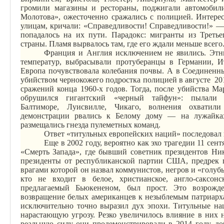
громили магазины и рестораны, поджигали автомобили
Молотова», ожесточенно сражались с полицией. Интере
улицам, кричали: «Справедливости! Справедливости!» —
попадалось на их пути. Парадокс: мигранты из
Т
реть
страны. Пламя вырвалось там, где его ждали меньше всего
Франция и Англия исключением не явились. Этн
температур, выбрасывали протуберанцы в Германии, И
Европа почувствовала колебания почвы. А в Соединенн
убийством чернокожего подростка полицией в августе
20
сражений конца 1960-х годов. Тогда, после убийства М
обрушился гигантский «черный тайфун»: пылали
Балтиморе,
Луисвилле
, Чикаго, волнения охватил
демонстрации рвались к Белому дому — на лужайках
размещались гнезда пулеметных команд.
Ответ «титульных европейских наций» последовал 
Еще в 2002 году, вероятно как эхо трагедии 11 се
«Смерть Запада», где бывший советник президентов Ни
президенты от республиканской партии США, предрек 
врагами которой он назвал коммунистов, негров и «голуб
кто не входит в белое, христианское, англо-саксонс
предлагаемый Бьюкененом, был прост. Это возрожде
возвращение белых американцев к незыблемым патриарх
исключительно точно выразил дух эпохи. Титульные на
нарастающую угрозу. Резко увеличилось влияние в них 
реальную силу они продемонстрировали в 2014 году, до