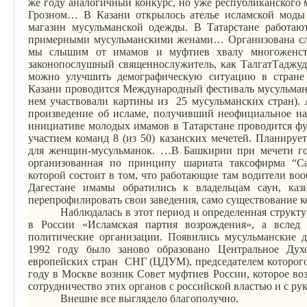
же году аналогичный конкурс, но уже республиканского
Грозном
… В
Казани открылось ателье исламской мод
магазин мусульманской одежды. В Татарстане работаю
примерными мусульманскими женами… Организована сл
мы слышим от имамов и муфтиев хвалу многоженств
законопослушный священнослужитель, как
Талгат
Таджу
можно улучшить демографическую ситуацию в стране (
Казани проводится Международный фестиваль мусульман
нем участвовали картины из
25 мусульманских стран).
произведение об исламе, получивший неофициальное н
инициативе молодых имамов в Татарстане проводится ф
участием команд 8 (из 50) казанских мечетей. Планиру
для женщин-мусульманок. …В Башкирии при мечети гор
организованная по принципу шариата
таксофирма
“
С
которой состоит в том, что работающие там водители воо
Дагестане имамы обратились к владельцам саун, каз
перепрофилировать свои заведения, само существование 
Наблюдалась в этот период и определенная структ
в России «Исламская партия возрождения», а вслед
политические организации. Появились мусульманские 
1992 году было заново образовано Центральное Дух
европейских стран СНГ (ЦДУМ), председателем которог
году в Москве возник Совет муфтиев России, которое в
сотрудничество этих органов с российской властью и с р
Внешне все выглядело благополучно.