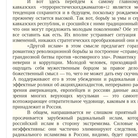
И вот здесь перейдем к самому главном
кавказских
«
террористических
джамаатов
»
является мо
12
тенденция сохранится и в будущем, поскольку рождаемо
прежнему остается высокой. Так вот, борьбу за умы и с
кавказских
республик, и сросшийся с ними традиционный
что они могут предложить молодым поколениям? Обе эт
все оставить как есть. Их вполне устраивает ситуаци
изменений, никаких стратегических преобразований они н
«Другой ислам» в этом смысле предлагает гораз
романтику революционной борьбы за построение «справе
грандиозной битвы против «всемирного зла». Романтику п
неверии и коррупции.
Молодой человек, приходящий
ощущать себя мужественным борцом за правое дело
божественный смысл — то, чего не может дать ему скуч
А поддерживают его в этом убеждении и радикальная ли
эффектные ролики об акциях
джихадистов
, непрерывно ра
зрения американцев, европейцев и россиян данные ак
зрения многих верующих мусульман — это самоотв
всепожирающее отвратительное чудовище, каковым в их г
принадлежит и Россия.
В общем, напрашивается не слишком приятный
просачивается зарубежный радикальный ислам, кот
российский ислам в сторону экстремизма. Силовые 
неэффективны: они частично элиминируют следствия,
радикального исламизма в России, видимо, будет проис