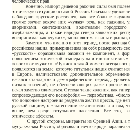
человеческих прав.
Конечно, импорт дешевой рабочей силы был полезе
этническую ситуацию в самой России. Сначала с удивлени
наблюдали «русские россияне», как все больше «чужих»
громче звучит вокруг них «чужая» речь, как таджики, у
дворниками, сантехниками, водителями городского
азербайджанцы, а также народы
северо-кавказских
респу
воспринимал как «чужих», заполняют магазины и рынки, 
Заметим, что именно в этот период, после распада 
российская нация, примеривавшая на себя размерность св
«
русскость
» образовывала базовый ее компонент, а фор
повышением этнической температуры и инстинктивным 
«своих» от «чужих». «Чужие» в такой момент всегда восп
появляются на земле, которую титульная нация считает изн
в Европе, наличествовало дополнительное обременени
начался стандартный демографический переход, уровен
низких значений, не обеспечивающих даже простое во
начал заметно сжиматься. Отсюда такие явления, как гип
сопровождающая его ксенофобия — первобытная, «биолог
что подобные настроения раздувала желтая пресса, где н
русской нации», о «вытеснении ее азиатами» и о том, ч
выше, чем среди титульного населения. Все это, ра
этнические аффекты.
С другой стороны, мигранты из Средней Азии, а т
мусульманам России, образовали нечто вроде параллельн