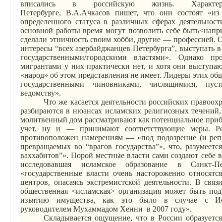
вписались в российскую жизнь. Характе
Петербурге,
В.А.Ачкасов
пишет, что они состоят «из
определенного статуса в различных сферах деятельност
основной работы время могут позволить себе
быть
<напр
сделали этничность своим хобби, другие — профессией. О
интересы “всех азербайджанцев Петербурга”, выступать в
государственными/городскими властями». Однако п
мигрантами у них практически нет, и хотя они выступаю
«народ» об этом представления не имеет. Лидеры этих общ
государственными чиновниками, числящимися, пуст
ведомству».
Что же касается деятельности российских правоох
разбираются в нюансах исламских религиозных течений
молитвенный дом рассматривают как потенциальное приб
учет, ну и — принимают соответствующие меры. Ре
противоположен намерениям —
«под подозрение (и реп
превращаемых во “врагов государства”», что, разумеетс
ваххабитов”». Порой местные власти сами создают себе в
исследовавшая исламское образование в Санкт-П
«государственные власти очень настороженно относятс
центров, опасаясь экстремистской деятельности. В св
общественная <исламская> организация может быть под
изъятию имущества, как это было в случае с И
руководителем
Мухаммадом
Хенни
в 2007 году».
Складывается ощущение, что в России образуется