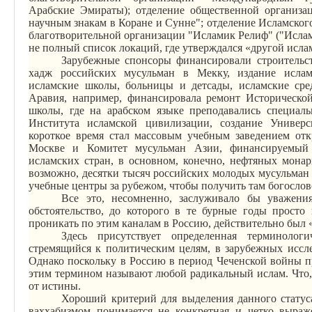
Арабские Эмираты); отделение общественной организа
научным знакам в Коране и Сунне"; отделение Исламского
благотворительной организации "
Исламик
Релиф
" ("Исла
не полный список локаций, где утверждался «другой исла
Зарубежные спонсоры финансировали строительст
хадж российских мусульман в Мекку, издание исла
исламские школы, больницы и детсады, исламские сре
Аравия, например, финансировала ремонт Исторической
школы, где на арабском языке преподавались специал
Института исламской цивилизации, создание Универс
короткое время стал массовым учебным заведением отк
Москве и Комитет мусульман Азии, финансируемый 
исламских стран, в основном, конечно, нефтяных монар
возможно, десятки тысяч российских молодых мусульман
учебные центры за рубежом, чтобы получить там богослов
Все это, несомненно, заслуживало бы уважени
обстоятельство, до которого в те бурные годы просто
проникать по этим каналам в Россию, действительно был 
Здесь присутствует определенная терминолог
стремящийся к политическим целям, в зарубежных иссл
Однако поскольку в Россию в период Чеченской войны п
этим термином называют любой радикальный ислам. Что,
от истины.
Хороший критерий для выделения данного статус
ваххабизмом понимается не конкретная и четко выраже