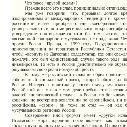
Что такое «другой ислам»?
Прежде
всего
это ислам, принципиально отличающи
Мы уже говорили, что, пребывая долгое вр
изолированным от международных тенденций и, кроме т
российский ислам приобрел очень своеобразный ст
универсальность и, впитав региональные
микроспецифик
утверждение подтверждается хотя бы тем фактом, ч
«всемирной солидарности мусульман», не поддержали Чеч
против России. Правда, в 1999 году Государственн
приостановлении на территории Республики Татарстан
чтобы «вернуть из Дагестана солдат-татар, где они сража
пожалуй, это был единственный случай такого рода, д
нивелирован. То есть в России действительно не обра
ощущала бы свою религиозную общность.
К тому же российский ислам не обрел политичес
собственный социальный проект, который обозначил б
России. Интерес к политике у россиян мусульманского
Российский ислам и в самом деле пребывает в состояни
властей «политический ислам … в России по большому с
конечно, не
вестернизировался
ни по европейской, ни п
российским, «своим», он тоже не стал — он как б
мусульманских регионах России.
Совершенно иной формат имеет «другой исла
Исламского мира породили такое явление, как исла
абсолютную полноту государственной власти. От российск