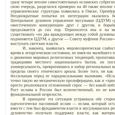
сразу четыре вполне самостоятельных исламских
субреги
свою очередь, разделился примерно на 40 также вполне
управленческие структуры появились в Омске, Оренбур
Неоднократные попытки их интеграции оказались б
Центральное духовное управление мусульман (ЦДУМ) ср
ожесточенную конкуренцию друг с другом, и борьба э
продолжается до сих пор. Переносится она и на ме
существовать «по два враждующих между собой духовных
подчиняется ЦДУМ, а другое — Совету муфтиев России»
выступать светские власти.
И, наконец, выявилась мировоззренческая слабос
время в летаргическом состоянии, не имея ни малейшего п
о движении мировых религиозных тенденций, пропитавш
традициями местного национального бытия, он пос
универсальность, превратившись в набор региональных
к
пределы своего этнического ареала. Более того, он ка
бессильным перед ее парадоксальными вызовами. «Исла
точно такую же механическую пролиферацию, как и «хрис
просто реализовался отложенный спрос — без какой-либ
Рост ислама в России был количественный, но не каче
функциональной незрелости.
В принципе эта ситуация устраивала обе сторон
идеологически пассивный ислам — ислам, который оста
вместе с тем был фундаментом власти в мусульманских ре
духовенство получало поддержку власти, как матер