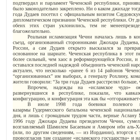
подтвердил и парламент Чеченской республики, приняв
было законодательно закреплено. Ни о каком джихаде тогд
года Дудаев посетил с официальным визитом Саудовску
дипломатическом признании Чеченской республики. От д
обеих этих стран уклонились, тем не
менее
презид
благожелательно.
Реальная исламизация Чечни началась лишь в ко
съезд, организованный сторонниками Джохара Дудаева
России, а сам Дудаев открыто высказался за превра
основанное на шариате. Чеченская республика в этот п
более сильный, чем хаос в реформирующейся России, и и
оставался последней надеждой объединить чеченский наро
актуален, что несколько «ранее 6 из 14 районов Чечен
“организованных” им выборах, а генералу Рохлину, ко
жители говорили: “За три года Дудаев расстрелял больше, 
Впрочем, надежды на «исламское чудо» ок
развернувшиеся в республике, показали, что кавк
конфигурацию, и конфигурация эта как бы «отгораживает»
В июле 1998 года боевики полевого 
казармы
Гудермесского
батальона чеченской национальн
дня, и лишь с громадным трудом части, верные Аслану 
1996 году Джохара Дудаева президентом Чечни, сумели
возглавляемый Шамилем Басаевым и
Амиром
ибн
аль-Х
(или, по другим сведениям, — из Иордании), вторгся с 
провозгласив там создание «исламского государства» и н