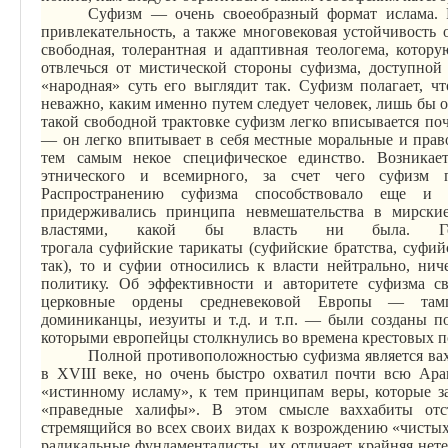
Суфизм — очень своеобразный формат ислама. Р
привлекательность, а также многовековая устойчивость о
свободная, толерантная и адаптивная
теологема
, котор
отвлечься от мистической стороны суфизма, доступно
«народная» суть его выглядит так. Суфизм полагает, ч
неважно, каким именно путем следует человек, лишь бы о
такой свободной трактовке суфизм легко вписывается поч
— он легко впитывает в себя местные моральные и прав
тем самым некое специфическое единство. Возникает
этнического и всемирного, за счет чего суфизм п
Распространению суфизма способствовало еще 
придерживались принципа невмешательства в мирски
властями, какой бы власть ни была. Г
трогала
суфийские
тарикаты
(
суфийские
братства,
суфий
так), то и суфии относились к власти нейтрально, нич
политику. Об эффективности и авторитете суфизма св
церковные ордены средневековой Европы — тампл
доминиканцы, иезуиты и т.д. и т.п. — были созданы 
которыми европейцы столкнулись во времена крестовых п
Полной противоположностью суфизма является вах
в XVIII веке, но очень быстро охватил почти всю Ар
«истинному исламу», к тем принципам веры, которые 
«праведные халифы». В этом смысле ваххабиты отст
стремящийся во всех своих видах к возрождению «чисты
радикальные фундаменталисты, их отличает крайняя нетер