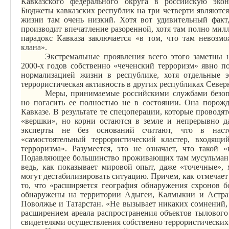
Кавказского
федерального округа в российскую экон
Бюджеты кавказских республик на три четверти являютс
жизни там очень низкий. Хотя вот удивительный факт,
производит впечатление
разоренной
, хотя там полно мил
парадокс Кавказа заключается «в том, что там невозм
клана».
Экстремальные проявления всего этого заметны 
2000-х годов собственно «чеченский терроризм» явно п
нормализацией жизни в республике, хотя отдельные э
террористическая активность в других республиках Северн
Меры, принимаемые российскими службами безопа
но погасить ее полностью не в состоянии. Она порожд
Кавказе. В результате те спецоперации, которые проводя
«вершки», но корни остаются в земле и непрерывно д
эксперты не без оснований считают, что в наст
«самостоятельный террористический кластер, входящи
терроризма». Разумеется, это не означает, что такой 
Подавляющее большинство проживающих там мусульман о
ведь, как показывает мировой опыт, даже «точечные»,
могут дестабилизировать ситуацию. Причем, как отмечае
то, что «расширяется география обнаружения
схронов
бо
обнаружены на территории Адыгеи, Калмыкии и Астра
Поволжье и Татарстан. «Не вызывает никаких сомнений
расширением
ареала распространения объектов тылового
свидетелями осуществления собственно террористических 