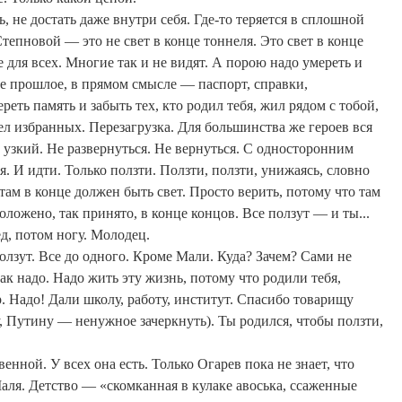
ь, не достать даже внутри себя. Где-то теряется в сплошной
Степновой — это не свет в конце тоннеля. Это свет в конце
 для всех. Многие так и не видят.
А порою надо умереть и
все прошлое, в прямом смысле — паспорт, справки,
реть память и забыть тех, кто родил тебя, жил рядом с тобой,
л избранных. Перезагрузка. Для большинства же героев вся
 узкий. Не развернуться. Не вернуться. С односторонним
я. И идти. Только ползти. Ползти, ползти, унижаясь, словно
там
в конце должен быть свет. Просто верить,
потому
что там
положено, так принято, в конце концов. Все ползут — и ты...
ед, потом ногу. Молодец.
олзут. Все до одного. Кроме Мали. Куда? Зачем? Сами не
ак надо. Надо жить эту жизнь, потому что родили тебя,
. Надо! Дали школу, работу, институт. Спасибо товарищу
, Путину — ненужное зачеркнуть). Ты родился, чтобы ползти,
нной. У всех она есть. Только Огарев пока не знает, что
аля
. Детство — «скомканная в кулаке авоська, ссаженные