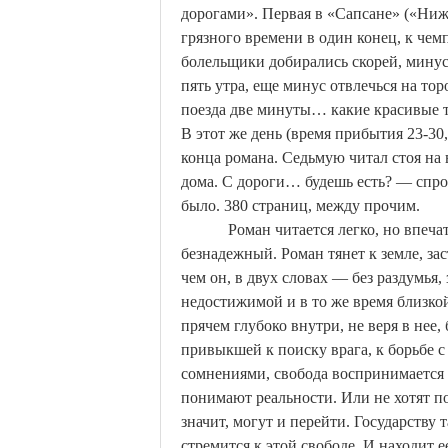
дорогами».
Первая в «Сапсане» («Ниж
грязного времени в один конец, к че
болельщики добирались скорей, минус 
пять утра, еще минус отвлечься на т
поезда две минуты… какие красивые т
В этот же день (время прибытия 23-30,
конца романа. Седьмую читал стоя на 
дома. С дороги… будешь есть? — спрос
было. 380 страниц, между прочим.
Роман читается легко, но впеча
безнадежный. Роман тянет к земле, зас
чем он, в двух словах — без раздумья,
недостижимой и в то же время близко
прячем глубоко внутри, не веря в нее,
привыкшей к поиску врага, к борьбе 
сомнениями, свобода воспринимается
понимают реальности. Или не хотят по
значит, могут и перейти. Государству
стремится к этой свободе. И находит е