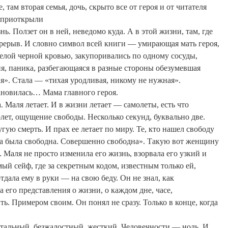
там вторая семья, дочь, скрыто все от героя и от читателя
ы приоткрыли
нь.
Ползет он в ней, неведомо куда. А в этой жизни, там, где
перерыв. И словно символ всей книги — умирающая мать героя,
желой черной кровью, закупоривались по одному сосуды,
ня, паника, разбегающаяся в разные стороны обезумевшая
я». Стала — «тихая уродливая, никому не нужная».
ановилась… Мама главного героя.
а.
Маля
летает. И в жизни летает — самолеты, есть что
лет, ощущение свободы. Несколько секунд, буквально две.
гую смерть. И прах ее летает по миру. Те, кто нашел свободу
на была свободна. Совершенно свободна». Такую вот женщину
.
Маля
не просто изменила его жизнь, взорвала его узкий и
ый сейф, где за секретным кодом, известным только ей,
тдала ему в руки — на свою беду. Он не знал, как
 его представления о жизни, о каждом дне, часе,
ь. Примером своим. Он понял не сразу. Только в конце, когда
тальный, безжалостный, жесткий. Человечности — ноль.
И