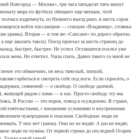
ний Новгород — Москва», три часа пятьдесят пять минут
мпионату мира по футболу обещают еще меньше, чтоб
полчаса вздремнуть, из Нижнего выезд рано, в шесть сорок
оропящихся войти пассажиров — станция «Владимир», стоянка
ам храмы).
Вторая — в том же «Сапсане» по дороге обратно.
 а еще заказать такси). Поезд приехал за шесть страниц до
выход, быстрее, быстрее. Не успел.
Оставшееся
осилил уже
ила жена. Не ответил. Ушла спать. Давно такого со мной не
тление это обманчиво, он весь тяжелый, липкий,
тавляя горбиться и смотреть себе под ноги. Если спросить, о
 задержки, сомнений — о свободе. О свободе далекой,
й, живущей рядом с нами — в нас. Просто свободу эту мы
 боясь. В России — это порок, повод к осуждению. В стране,
с обстоятельствами, с внешними условиями и внутренними
 явлением чужеродным и опасным. Свободные люди не
нимать. У них нет границ. Они их не видят. А раз не видят,
 такие люди не нужны. От первой строки
до
последней Огарев
е. Только какой ценой.