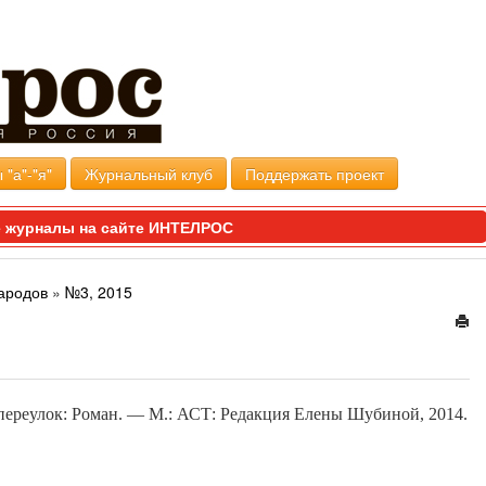
 "а"-"я"
Журнальный клуб
Поддержать проект
 журналы на сайте ИНТЕЛРОС
ародов
»
№3, 2015
переулок: Роман. — М.: АСТ: Редакция Елены Шубиной, 2014.