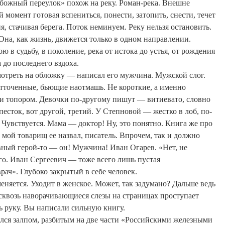
ожный переулок» похож на реку. Роман-река.
Внешне
 момент готовая вспениться, понести, затопить, снести, течет
я, стачивая берега.
Поток неминуем. Реку нельзя остановить.
Она, как жизнь, движется только в одном направлении.
в судьбу, в поколение, река от истока до устья, от рождения
 до последнего вздоха.
отреть на обложку — написал его мужчина. Мужской слог.
отточенные, бьющие наотмашь. Не короткие, а именно
ки топором. Девочки по-другому пишут — витиевато, словно
песток, вот другой, третий. У Степновой — жестко в лоб, по-
Чувствуется. Мама — доктор! Ну, это понятно. Книга же про
н мой товарищ ее назвал, писатель. Впрочем, так и должно
авный герой-то — он! Мужчина! Иван Огарев. «Нет, не
го. Иван Сергеевич — тоже всего лишь пустая
рач». Глубоко закрытый в себе человек.
меняется. Уходит в
женское
. Может, так задумано? Дальше ведь
 сквозь наворачивающиеся слезы на страницах проступает
ь руку. Вы написали сильную книгу.
лся залпом, разбитым на две части «Российскими железными