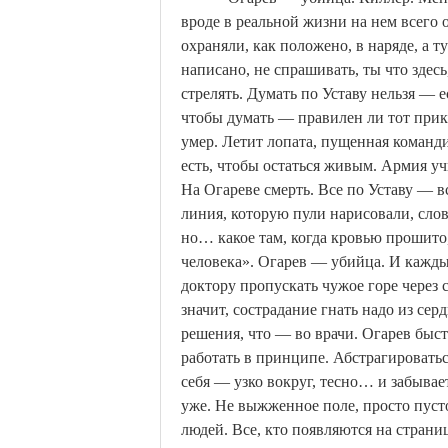
вроде в реальной жизни на нем всего о
охраняли, как положено, в наряде, а ту
написано, не спрашивать, ты что здесь
стрелять.
Думать по Уставу нельзя — ес
чтобы думать — правилен ли тот прик
умер. Летит лопата, пущенная командир
есть, чтобы остаться живым. Армия уч
На Огареве смерть. Все по Уставу — в
линия, которую пули нарисовали, слов
но… какое там, когда кровью прошито,
человека». Огарев — убийца. И кажды
доктору пропускать чужое горе через с
значит, сострадание гнать надо из серд
решения, что —
во
врачи. Огарев быст
работать в принципе. Абстрагироватьс
себя — узко вокруг, тесно… и забывает
уже. Не выжженное поле, просто пустот
людей. Все, кто появляются на страниц