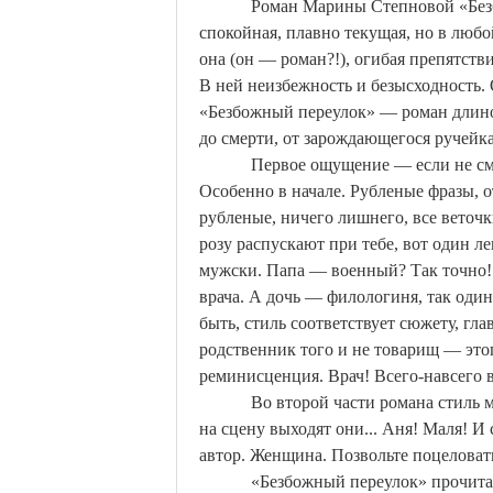
Роман Марины Степновой «Безб
спокойная, плавно текущая, но в любой
она (он — роман?!), огибая препятстви
В ней неизбежность и безысходность. 
«Безбожный переулок» — роман длиною 
до смерти, от зарождающегося ручейка
Первое ощущение — если не см
Особенно в начале. Рубленые фразы, 
рубленые, ничего лишнего, все веточ
розу распускают при тебе, вот один ле
мужски. Папа — военный? Так точно! 
врача. А дочь —
филологиня
, так оди
быть, стиль соответствует сюжету, гл
родственник того и не товарищ — это
реминисценция. Врач! Всего-навсего в
Во второй части романа стиль 
на сцену выходят они... Аня!
Маля
! И
автор. Женщина. Позвольте поцеловат
«Безбожный переулок» прочита