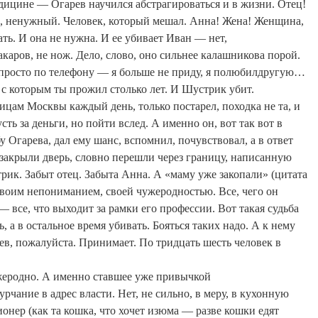
едицине — Огарев научился абстрагироваться и в жизни. Отец!
, ненужный. Человек, который мешал. Анна! Жена! Женщина,
ть. И она не нужна. И ее убивает Иван — нет,
акаров
, не нож. Дело, слово, оно сильнее
калашникова
порой.
просто по телефону — я больше не приду, я полюбил
другую
…
 с которым ты прожил столько лет. И Шустрик убит.
ицам Москвы каждый день, только постарел, походка не та, и
сть за деньги, но пойти вслед. А именно он, вот так вот в
у Огарева, дал ему шанс, вспомнил, почувствовал, а в ответ
 закрыли дверь, словно перешли через границу, написанную
рик. Забыт отец. Забыта Анна. А «маму уже закопали» (цитата
воим непониманием, своей чужеродностью. Все, чего он
— все, что выходит за рамки его профессии. Вот такая судьба
, а в остальное время убивать. Бояться таких надо. А к нему
ев, пожалуйста. Принимает. По тридцать шесть человек в
ужеродно. А именно ставшее уже привычкой
рчание в адрес власти. Нет, не сильно, в меру, в кухонную
нер (как та кошка, что хочет изюма — разве кошки едят