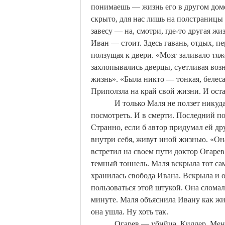
понимаешь — жизнь его в другом доме, 
скрыто, для нас лишь на полстраниц
завесу — на, смотри, где-то другая жиз
Иван — стоит. Здесь гавань, отдых, 
ползущая к двери. «Мозг заливало тя
захлопывались дверцы, суетливая воз
жизнь». «Была никто — тонкая, белеса
Приползла на край свой жизни. И ост
И только
Маля
не ползет никуд
посмотреть. И в смерти. Последний по
Странно, если б автор придумал ей дру
внутри себя, живут иной жизнью. «О
встретил на своем пути доктор Огарев
темный тоннель.
Маля
вскрыла тот сам
хранилась свобода Ивана. Вскрыла и о
пользоваться этой штукой. Она сломала
минуте.
Маля
объяснила Ивану как жит
она ушла.
Ну
хоть так.
Огарев — убийца. Киллер. Мен