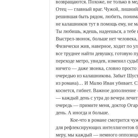
возвращаются. Похоже, не только в м
Отец — главный враг. Чужой, лишний
решившая быть рядом, любить, понима
не
калашников
тут в помощь ему, не
м
Ты любишь, ждешь, надеешься, а тебе 
Выстрел-звонок, больше нет человека,
Физически жив, наверное, ходит по ул
все труднее найти девушку, готовую пу
переходе метро, увидев, изменил судьб
ничего — даже звонка, словно просто
очередью из калашникова. Забыт Шуст
из романа)… И Малю Иван убивает. С
коснется, гибнет. Важное дополнение 
— каждый день с утра до вечера лечить
очередь — примите меня, доктор Огар
день. А иногда и больше.
Кое-что в романе смотрится ч
для
рефлексирующих
интеллигентов бу
меру, мы каждый — немного оппозицио