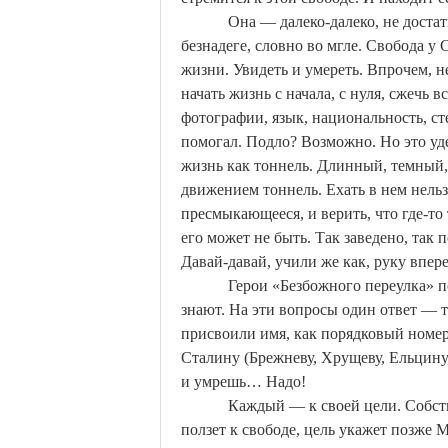
Она — далеко-далеко, не достат
безнадеге, словно во мгле. Свобода у 
жизни. Увидеть и умереть. Впрочем, не
начать жизнь с начала, с нуля, сжечь 
фотографии, язык, национальность, сте
помогал.
Подло? Возможно. Но это уде
жизнь как тоннель. Длинный, темный,
движением тоннель. Ехать в нем нельз
пресмыкающееся, и верить, что где-то
его может не быть. Так заведено, так 
Давай-давай, учили же как, руку впер
Герои «Безбожного переулка» п
знают. На эти вопросы один ответ — т
присвоили имя, как порядковый номер
Сталину (Брежневу, Хрущеву, Ельцину
и умрешь
… Н
адо!
Каждый — к своей цели. Собстве
ползет к свободе, цель укажет позже
М