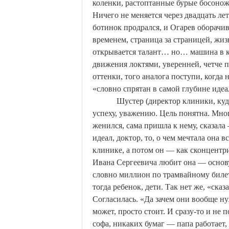
коленки, растоптанные бурые босонож
Ничего не меняется через двадцать л
ботинок
продрался
, и Огарев оборачи
временем, страница за страницей, жиз
открывается
талант
… но… машина в кре
движения локтями, уверенней, четче п
оттенки, того аналога поступи, когда
«словно спрятан в самой глубине иде
Шустер (директор клиники, куда
успеху, уважению. Цель понятна. Мног
женился, сама пришла к нему, сказала 
идеал, доктор, то, о чем мечтала она 
клинике, а потом он — как сконцентри
Ивана Сергеевича любит она — основу
словно миллион по трамвайному билет
тогда ребенок, дети. Так нет же, «ска
Согласилась. «Да зачем они вообще н
может, просто стоит.
И сразу-то и не п
софа, никаких бумаг — папа работает,