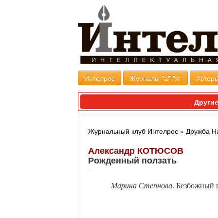
Интелрос
Журналы "а"-"я"
Авторы
Другие
Журнальный клуб Интелрос
»
Дружба Н
Александр КОТЮСОВ
Рожденный ползать
Марина Степнова
. Безбожный 