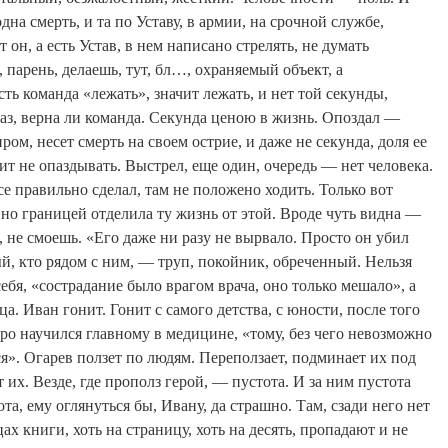
дна смерть, и та по Уставу, в армии, на срочной службе,
т он, а есть Устав, в нем написано стрелять, не думать
, парень, делаешь, тут,
бл
…, охраняемый объект, а
ть команда «лежать», значит лежать, и нет той секунды,
аз, верна ли команда. Секунда ценою в жизнь. Опоздал —
ом, несет смерть на своем острие, и даже не секунда, доля ее
ит не опаздывать. Выстрел, еще один, очередь — нет человека.
се правильно сделал, там не положено ходить. Только вот
но границей отделила ту жизнь от этой. Вроде чуть
видна
—
 не смоешь. «Его даже ни разу не вырвало. Просто он убил
й, кто рядом с ним, — труп, покойник, обреченный. Нельзя
ебя, «сострадание было врагом врача, оно только мешало», а
ца. Иван гонит. Гонит с самого детства, с юности, после того
ро научился главному в медицине, «тому, без чего невозможно
я». Огарев ползет по людям. Переползает, подминает их под
 их. Везде, где прополз герой, — пустота. И за ним пустота
а, ему оглянуться бы, Ивану, да страшно. Там, сзади него нет
ах книги, хоть на страницу, хоть на десять, пропадают и не