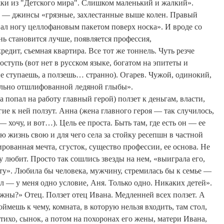
ки из "Детского мира". Слишком маленький и жалкий».
ет — джинсы «грязные, захлестанные выше колен. Правый
вал ногу целлофановым пакетом поверх носка». И вроде со
нь становится лучше, появляется профессия,
дит, съемная квартира. Все тот же тоннель. Чуть резче
оступь (вот нет в русском языке, богатом на эпитеты и
 не ступаешь, а ползешь… странно). Огарев. Чужой, одинокий,
ально отшлифованной ледяной глыбы».
 попал на работу главный герой) ползет к деньгам, власти,
ие к ней ползут.
Анна (жена главного героя — так случилось,
— хочу, и вот…).
Цель ее проста. Быть там, где есть он — ее
всю жизнь свою и для чего села за стойку
ресепшн
в частной
рованная мечта, сгусток, существо профессии, ее основа. Не
 любит. Просто так сошлись звезды на нем, «выиграла его,
у». Любила бы человека, мужчину, стремилась бы к семье —
зал — у меня одно условие, Аня. Только одно. Никаких детей».
ужны?» Отец. Ползет отец Ивана. Медленней всех ползет. А
оймешь к чему, комната, в которую нельзя входить, там стол,
 тихо, сынок, а потом на похоронах его жены, матери Ивана,