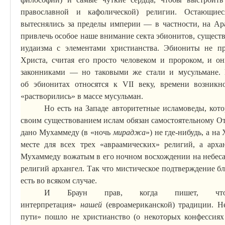
православной и кафолической) религии. Остающие
вытеснялись за пределы империи — в частности, на Ар
привлечь особое наше внимание секта
эбионитов
, сущест
иудаизма с элементами христианства.
Эбиониты
не при
Христа, считая его просто человеком и пророком, и он
законниками — но таковыми же стали и мусульмане. П
об
эбионитах
относятся к VII веку, времени возникн
«растворились» в массе мусульман.
Но есть на Западе авторитетные
исламоведы
, кот
своим существованием ислам обязан самостоятельному От
дано Мухаммеду (в «ночь
мираджа
») не где-нибудь, а н
месте для всех трех «
авраамических
» религий, а арх
Мухаммеду вожатым в его ночном восхождении на небеса
религий архангел. Так что мистическое подтверждение бл
есть во всяком случае.
И Браун прав, когда пишет, что
интерпретация»
нашей
(
евроамериканской
) традиции.
Н
пути» пошло не христианство (о некоторых
конфессиях