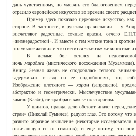
дань
чувственному
, но умерять его благоговением пере
отразило европейское искусство во времена своего расцвет
Пример здесь показало церковное искусство, как
стороне. В частности, в русском православии — у Андр
впечатляют радостные, сочные краски, отчего Е.Н.
«жизнерадостной».
И вместе с тем мягкие тона и кротки
что «выше жизни» и что светится «сквозь» живописные и
В исламе бог остался на недосягае
ночь
мираджа
(мистического восхождения Мухаммеда),
Книгу. Земная жизнь не сподобилась теплого внимани
задерживать взгляд на ее подробностях, что, соб
Изображение
плотяного
—
харам
(запрещено), пред
абстрактно и геометрически.
Мыслечувствие
мусульман
камню (Каабе), не «разбрасываясь» по сторонам.
У шиитов, правда, дело обстоит иначе: персидск
стран» (Николай Гумилев), радуют глаз. Это потому, что
развито образное мышление (некоторые исследователи в
отличающую ее от семитов); и еще потому, что они в
человечеству сонмы ангелов, чтобы приукрасить земную 