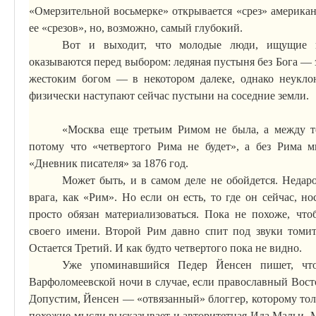
«Омерзительной восьмерке» открывается «срез» американ
ее «срезов», но, возможно, самый глубокий.
Вот и выходит, что молодые люди, ищущие в
оказываются перед выбором: ледяная пустыня без Бога — з
жестоким богом — в некотором
далеке
, однако неукл
физически наступают сейчас пустыни на соседние земли.
«Москва еще третьим Римом не была, а между т
потому что «четвертого Рима не будет», а без Рима м
«Дневник писателя» за 1876 год.
Может быть, и в самом деле не обойдется. Недар
врага, как «Рим». Но если он есть, то где он сейчас, н
просто обязан материализоваться. Пока не похоже, чт
своего имени. Второй Рим давно спит под звуки
томит
Остается
Т
ретий. И как будто четвертого пока не видно.
Уже упоминавшийся
Педер
Йенсен
пишет, что
Варфоломеевской ночи в случае, если православный Восто
Допустим,
Йенсен
— «отвязанный»
блоггер
, которому то
похожие мысли высказывает и
авторитетная
Ида
Мальи
.
М