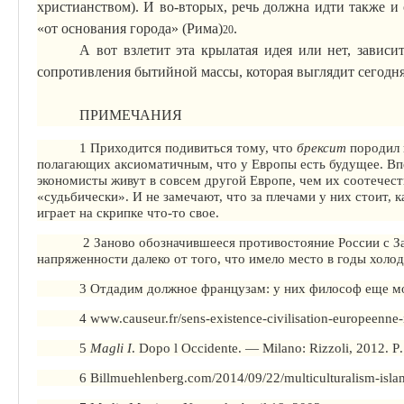
христианством).
И
во-вторых, речь должна идти также и
«от основания города» (Рима)
.
20
А вот взлетит эта крылатая идея или нет, зависи
сопротивления бытийной массы, которая выглядит сегодн
ПРИМЕЧАНИЯ
1
П
риходится подивиться тому, что
брексит
породил 
полагающих аксиоматичным, что у Европы есть будущее. Впе
экономисты живут в совсем другой Европе, чем их соотечес
«
судьбически
». И не замечают, что за плечами у них стоит, 
играет на скрипке что-то свое.
2
З
аново обозначившееся противостояние России с За
напряженности далеко от того, что имело место в годы холо
3
О
тдадим должное французам: у них философ еще м
4 www.causeur.fr/sens-existence-civilisation-europeenne
5
Magli
I
.
Dopo
l
Occidente
.
— Milano: Rizzoli, 2012.
Р
6 Billmuehlenberg.com/2014/09/22/multiculturalism-isla