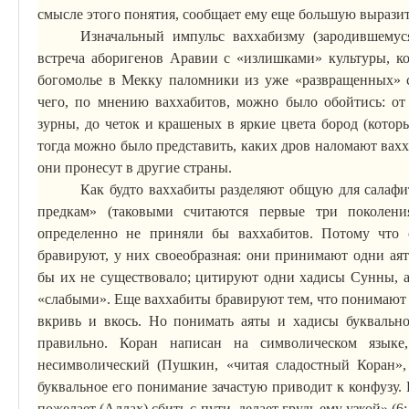
смысле этого понятия, сообщает ему еще большую выразит
Изначальный импульс ваххабизму (зародившемус
встреча аборигенов Аравии с «излишками» культуры, к
богомолье в Мекку паломники из уже «развращенных» с
чего, по мнению ваххабитов, можно было обойтись: от
зурны, до четок и крашеных в яркие цвета бород (кото
тогда можно было представить, каких дров наломают вахх
они пронесут в другие страны.
Как будто ваххабиты разделяют общую для
салафи
предкам» (таковыми считаются первые три поколени
определенно не приняли бы ваххабитов. Потому что
бравируют, у них своеобразная: они принимают одни
ая
бы их не существовало; цитируют одни хадисы Сунны, а 
«слабыми». Еще ваххабиты бравируют тем, что понимаю
вкривь и вкось. Но понимать
аяты
и хадисы буквально 
правильно. Коран написан на символическом языке
несимволический (Пушкин, «читая сладостный Коран»,
буквальное его понимание зачастую приводит к конфузу.
пожелает (Аллах) сбить с пути, делает грудь ему узкой» (6: