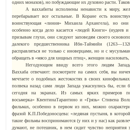
одних монахов), но побуждающие их духовно расти.
Такова
А ваххабиты исполнены ненависти к миру, же
перебарывает все остальные.
В Коране есть воинст
воинствующая «линия» Михаила Архангела), но они
особенно когда дело касается «людей Книги» (иудеев 
призывам глухи, они следуют заповедям своего осново
далекого предшественника
Ибн-Таймийи
(1263—1328
расправляться не только с иноверцами, но и с мусульма
обращать в «мясо для хищных птиц», женщин насиловать, а
Негодующим ввиду всего этого людям Запа
Ваххаба
отвечают: посмотрите на самих себя, вы ниче
мечтаете о подобных жестокостях в своих кинофильма
полвека назад сами люди Запада ужаснулись бы, если 
сегодня на экранах. Из самых ярких примеров п
восьмерка»
Квентина
Тарантино
и «Грязь» Стивена
Вол
фильмах, особенно в первом из них, можно охарактери
фразой К.П.Победоносцева: «ледяная пустыня, в которой
такие фильмы воспринимаются (у них и у нас) как развле
думают, не потешник, в нем сидит чувство неприятия 