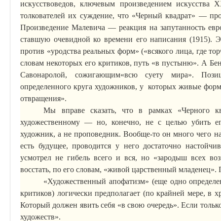
искусствоведов, ключевым произведением искусства X
толкователей их суждение, что «Черный квадрат» — про
Произведение Малевича — реакция на запутанность евр
ставшую очевидной ко времени его написания (1915). Э
против «уродства реальных форм» («всякого лица, где тор
словам некоторых его критиков, путь «в пустыню». А Бе
Савонаролой,
сожигающим
«всю суету мира». Пози
определенного круга художников, у которых живые фор
отвращения».
Мы вправе сказать, что в рамках «Черного кв
художественному — но, конечно, не с целью убить ег
художник, а не проповедник.
Вообще-то он много чего на
есть будущее, проводится у него достаточно настойчи
усмотрел не гибель всего и вся, но «зародыш всех во
восстать, по его словам, «живой царственный младенец».
«
Художественный
апофатизм
» (еще одно определе
критиков) логически предполагает (по крайней мере, в 
Который должен явить себя «в свою очередь». Если только
художеств».