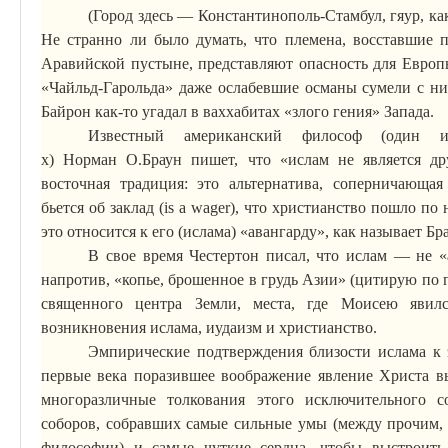
(Город здесь — Константинополь-Стамбул, гяур, к
Не странно ли было думать, что племена, восставшие 
Аравийской пустыне, представляют опасность для Европ
«Чайльд-Гарольда» даже ослабевшие османы сумели с ни
Байрон как-то угадал в ваххабитах «злого гения» Запада.
Известный американский философ (один из
х)
Норман
О.Браун пишет, что «ислам не является д
восточная традиция: это альтернатива, соперничающа
бьется об заклад (
is
a
wager
), что христианство пошло по
это относится к его (ислама) «авангарду», как называет Бр
В свое время Честертон писал, что ислам — не «а
напротив, «копье, брошенное в грудь Азии» (цитирую по 
священного центра Земли, места, где Моисею явил
возникновения ислама, иудаизм и христианство.
Эмпирические подтверждения близости ислама к
первые
века поразившее воображение явление Христа выз
многоразличные толкования этого исключительного с
соборов, собравших самые сильные умы (между прочим,
философии) и самые чуткие сердца, чтобы выстроить 