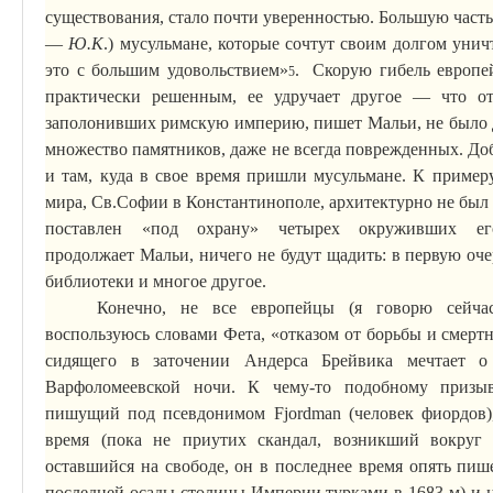
существования, стало почти уверенностью. Большую часть
—
Ю.К
.) мусульмане, которые сочтут своим долгом унич
это с большим удовольствием»
.
Скорую гибель европе
5
практически решенным, ее удручает другое — что от 
заполонивших римскую империю, пишет
Мальи
, не было
множество памятников, даже не всегда поврежденных. Доб
и там, куда в свое время пришли мусульмане. К пример
мира, Св
.С
офии в Константинополе, архитектурно не был 
поставлен «под охрану» четырех окруживших ег
продолжает
Мальи
, ничего не будут щадить: в первую оч
библиотеки и многое другое.
Конечно, не все европейцы (я говорю сейча
воспользуюсь словами Фета, «отказом от борьбы и смер
сидящего в заточении Андерса
Брейвика
мечтает о 
Варфоломеевской ночи.
К чему-то подобному призы
пишущий под псевдонимом
Fjordman
(человек фиордов)
время (пока не приутих скандал, возникший вокруг
оставшийся на свободе, он в последнее время опять пише
последней осады столицы Империи турками в 1683-м) и 