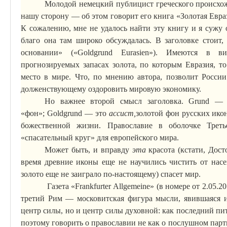
Молодой немецкий публицист греческого происх
нашу сторону — об этом говорит его книга «Золотая Евра
К сожалению, мне не удалось найти эту
книгу
и я сужу 
благо она там широко обсуждалась. В заголовке стоит,
основании» («
Goldgrund
Eurasien
»). Имеются в ви
прогнозируемых запасах золота, по которым Евразия, т
место в мире. Что, по мнению автора, позволит России
долженствующему оздоровить мировую экономику.
Но важнее второй смысл заголовка.
Grund
— эт
«фон»;
Goldgrund
— это
ассист
,
золотой фон русских ико
божественной жизни. Православие в оболочке
Т
рет
«спасательный круг» для европейского мира.
Может быть, и вправду
эта
красота (кстати, Дост
время древние иконы еще не научились чистить от нас
золото еще не заиграло по-настоящему) спасет мир.
Газета «
Frankfurter
Allgemeine
» (в номере от 2.05.2
третий Рим —
московитская
фигура мысли, явившаяся и
центр силы, но и центр силы духовной: как последний пи
поэтому говорить о православии не как о послушном парт