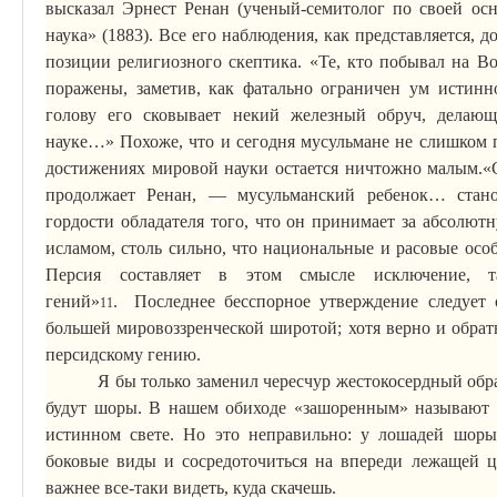
высказал Эрнест Ренан (ученый-семитолог по своей ос
наука» (1883). Все его наблюдения, как представляется, 
позиции религиозного скептика.
«Те, кто побывал на В
поражены, заметив, как фатально ограничен ум истинно
голову его сковывает некий железный обруч, делаю
науке…» Похоже, что и сегодня мусульмане не слишком 
достижениях мировой науки остается ничтожно малым.
«
продолжает Ренан, — мусульманский ребенок… стано
гордости обладателя того, что он принимает за абсолютн
исламом, столь сильно, что национальные и расовые ос
Персия составляет в этом смысле исключение, т
гений»
.
Последнее бесспорное утверждение следует 
11
большей мировоззренческой широтой; хотя верно и обра
персидскому гению.
Я бы только заменил чересчур жестокосердный обр
будут шоры. В нашем обиходе «
зашоренным
» называют 
истинном свете. Но это неправильно: у лошадей шоры 
боковые виды и сосредоточиться на впереди лежащей ц
важнее все-таки видеть, куда скачешь.