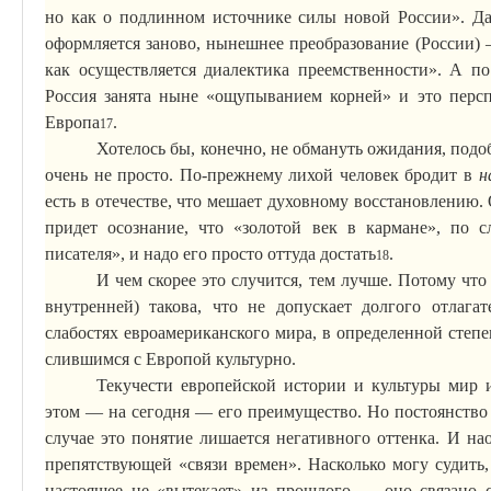
но как о подлинном источнике силы новой России». Да
оформляется заново, нынешнее преобразование (России)
как осуществляется диалектика преемственности».
А
по 
Россия занята ныне «ощупыванием корней» и это персп
Европа
.
17
Хотелось бы, конечно, не обмануть ожидания, под
очень не просто. По-прежнему лихой человек бродит в
н
есть в отечестве, что мешает духовному восстановлению. 
придет осознание, что «золотой век в кармане», по 
писателя», и надо его просто оттуда достать
.
18
И чем скорее это случится, тем лучше. Потому что 
внутренней) такова, что не допускает долгого отлага
слабостях
евроамериканского
мира, в определенной степе
слившимся с Европой культурно.
Текучести европейской истории и культуры мир и
этом — на сегодня — его преимущество. Но постоянство м
случае это понятие лишается негативного оттенка. И нао
препятствующей «связи времен». Насколько могу судить,
настоящее не «вытекает» из прошлого — оно связано с