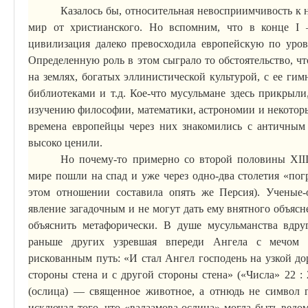
Казалось бы, относительная невосприимчивость к 
мир от
христианского
. Но вспомним, что в конце I —
цивилизация далеко превосходила
европейскую
по уров
Определенную роль в этом сыграло то обстоятельство, 
на землях, богатых эллинистической культурой, с ее
гим
библиотеками и т.д. Кое-что мусульмане здесь прикрыл
изучению философии, математики, астрономии и некоторы
времена европейцы через них знакомились с античным
высоко ценили.
Но почему-то примерно со второй половины XIII
мире пошли на спад и уже через одно-два столетия «пог
этом отношении составила опять же Персия). Ученые-о
явление загадочным и не могут дать ему внятного объясн
объяснить метафорически. В душе мусульманства вдруг
раньше других узревшая впереди Ангела с мечом в
рискованным путь: «И стал Ангел господень на узкой до
стороны стена и с другой стороны стена» («Числа» 22
:
2
(ослица) — священное животное, а отнюдь не символ г
исключал того, что «валаамова ослица» могла быть ведо