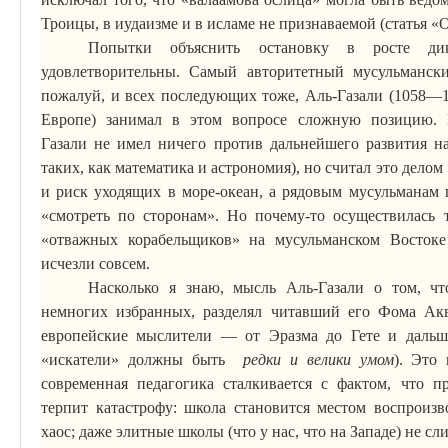
Троицы, в иудаизме и в исламе не признаваемой (статья «О
Попытки
объяснить остановку в росте ди
удовлетворительны. Самый авторитетный мусульмански
пожалуй, и всех последующих тоже,
Аль-Газали
(1058—1
Европе) занимал в этом вопросе сложную позицию.
Газали
не имел ничего против дальнейшего развития на
таких, как математика и астрономия), но считал это дело
и риск уходящих в море-океан, а рядовым мусульманам 
«смотреть по сторонам».
Но почему-то осуществилась т
«отважных корабельщиков» на мусульманском Востоке
исчезли совсем.
Насколько я знаю, мысль
Аль-Газали
о том, чт
немногих избранных, разделял читавший его Фома Акв
европейские мыслители — от Эразма до Гете и дальше
«искатели» должны быть
редки и велики умом
). Это
современная педагогика сталкивается с фактом, что п
терпит катастрофу: школа становится местом воспроизв
хаос; даже элитные школы (что у нас, что на Западе) не 