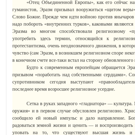
«Отец Объединенной Европы», как его сейчас на
гуманистов, Эразм призывал вооружиться «щитом веры»
Слово Божие. Прежде чем идти войною против янычаров
надо побороть «внутренних
турков
», каковыми являются
Эразма во многом способствовали религиозному «п
употребить здесь термин, относящийся к религи
протестантизма, очень неоднозначного движения, в котор
чувство (сам Эразм, в возникшем религиозном споре неко
в конечном
счете
все-таки встал на сторону обновленного 
Будто к современным европейцам обращается Эра
призывом «поработать над собственными сердцами». Со
супротивником сегодня выступают «правообладат
последнее
время
возросшее религиозное усердие.
Сетка в руках западного «гладиатора» — культура
оружия» и в первом случае обусловлен религиозно. Христ
сообщило ей новый импульс и дало направление. Бо
радоваться земной жизни и ценить — и воспроизводить 
уповать на то, что существуют высшая жизнь и 