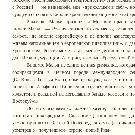
с Россией — не нынешней, еще «приходящей в себя», но 
суждено остаться в Европе хранительницей (
depositaria
) х
Римлянка
Мальи
признает за Москвой право наз
пишет
Мальи
, — Россия сможет занять место, оставле
самость, не вполне европейскую и не вполне азиатску
живым напоминанием о европейской цивилизации». И дал
христианства, Россия может стать местом духовного па
душ Италии, Франции, Австрии, которые обретут в этой 
Видимо,
Мальи
не единственная римлянка, котора
собирающемся в Вечном городе международном с
(
Da
Roma
alla
Terza
Roma
) обычно обсуждаются чисто ис
политолог
Альфонсо
Пишителли
задался вопросом: «и
является ли реакцией на деградацию Запада, которая и п
Востоку?»
16
Об этих итальянцах можно сказать, что они по
котором в новгородском «Сказании» (возникшем еще д
что он приплыл в Великий Новгород на камне (его
икони
усмотрев в «
полунощной
» стране «новый Рим».