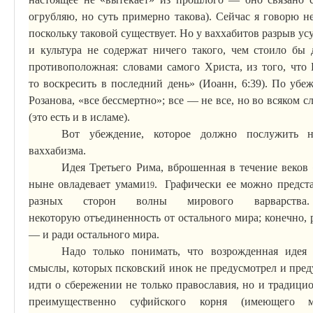
огрубляю, но суть примерно такова). Сейчас я говорю не
поскольку таковой существует. Но у ваххабитов разрыв усу
и культура не содержат ничего такого, чем стоило бы
противоположная: словами самого Христа, из того, что
то
воскресить в последний день» (Иоанн, 6:39). По уб
Розанова, «все бессмертно»; все — не все,
но
во всяком сл
(это есть и в исламе).
Вот убеждение, которое должно послужить 
ваххабизма.
Идея
Т
ретьего Рима, вброшенная в течение веков
ныне овладевает умами
.
Графически ее можно представ
19
разных сторон волны мирового варварства.
некоторую
отъединенность
от остального мира; конечно, 
— и ради остального мира.
Надо только понимать, что возрожденная идея
смыслы, которых псковский инок не предусмотрел и преду
идти о сбережении не только православия, но и традиц
преимущественно
суфийского
корня (имеющего мн