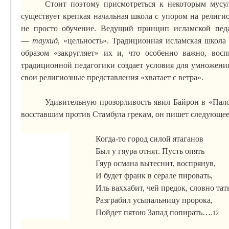
Стоит поэтому присмотреться к некоторым мусул
существует крепкая начальная школа с упором на религио
не просто обучение. Ведущий принцип исламской педа
—
таухид
, «цельность». Традиционная исламская школа
образом «закругляет» их и, что особенно важно, восп
традиционной педагогики создает условия для умножени
свои религиозные представления «хватает с ветра».
Удивительную прозорливость явил Байрон в «Пало
восставшим против Стамбула грекам, он пишет следующее
Когда-то город силой ятаганов
Был у гяура отнят. Пусть опять
Гяур османа вытеснит, воспрянув,
И будет франк в серале пировать,
Иль ваххабит, чей предок, словно тать
Разграбил усыпальницу пророка,
Пойдет пятою Запад попирать….
12