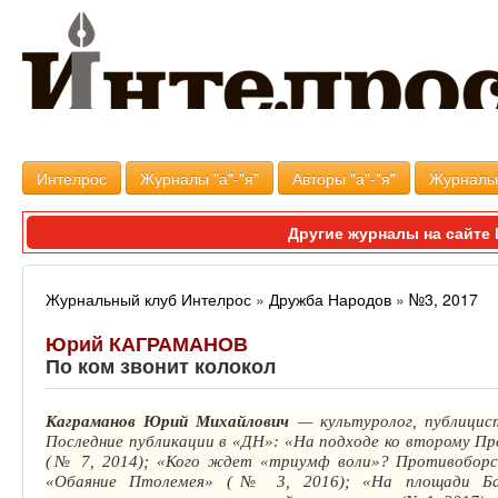
Интелрос
Журналы "а"-"я"
Авторы "а"-"я"
Журналь
Другие журналы на сайт
Журнальный клуб Интелрос
»
Дружба Народов
»
№3, 2017
Юрий КАГРАМАНОВ
По ком звонит колокол
Каграманов
Юрий Михайлович
— культуролог, публици
Последние публикации в «ДН»: «На подходе ко второму Пр
(№ 7, 2014); «Кого ждет «триумф воли»? Противоборст
«Обаяние Птолемея» (№ 3, 2016); «На площади Ба