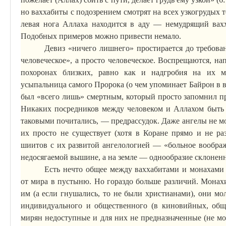
но ваххабиты с подозрением смотрят на всех узкогрудых те
левая нога Аллаха находится в аду — немудрящий вахх
Подобных примеров можно привести немало.
Девиз «ничего лишнего» простирается до требова
человеческое», а просто человеческое. Воспрещаются, на
похоронах близких, равно как и надгробия на их м
усыпальница самого Пророка (о чем упоминает Байрон в
был «всего лишь» смертным, который просто запомнил п
Никаких посредников между человеком и Аллахом быть 
таковыми почитались, — предрассудок.
Даже ангелы не м
их просто не существует (хотя в Коране прямо и не ра
шиитов с их развитой
ангелологией
— «больное воображ
недосягаемой вышине, а на земле — однообразие склонен
Есть нечто общее между ваххабитами и монахами
от мира в пустыню. Но гораздо больше различий.
Монахи
им (а если гнушались, то не были христианами), они мо
индивидуального и общественного (в
киновийных
, об
мирян недоступные и для них не предназначенные (не мо