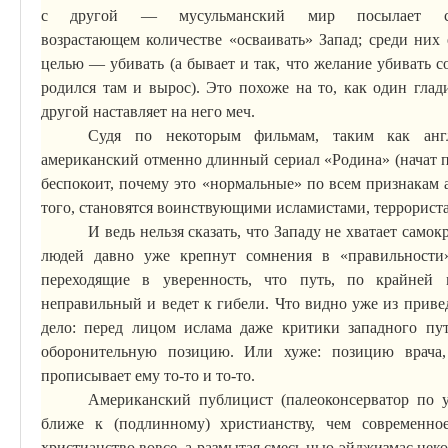
с другой — мусульманский мир посылает 
возрастающем
количестве
«осваивать» Запад; среди них 
целью — убивать (а бывает и так, что желание убивать со
родился там и вырос). Это похоже на то, как один глади
другой наставляет на него меч.
Судя по некоторым фильмам, таким как англ
американский отменно длинный сериал «Родина» (начат п
беспокоит, почему это «нормальные» по всем признакам а
того, становятся воинствующими исламистами, террорист
И ведь нельзя сказать, что Западу не хватает само
людей давно уже крепнут сомнения в «правильности
переходящие в уверенность, что путь, по крайней
неправильный и ведет к гибели. Что видно уже из прив
дело: перед лицом ислама даже критики западного пу
оборонительную позицию. Или хуже: позицию врача,
прописывает ему то-то и то-то.
Американский публицист (
палеоконсерватор
по у
ближе к (подлинному) христианству, чем современное
христианство вовсе, а размытая смесь
нью-эйджизма
с нек