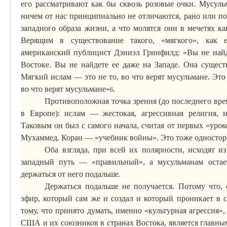
его рассматривают как бы сквозь розовые очки. Мусульм
ничем от нас принципиально не отличаются, рано или 
западного образа жизни, а что молятся они в мечетях ка
Верящим в существование такого, «мягкого», как е
американский публицист
Дэниэл
Гринфилд
: «Вы не най
Востоке. Вы не найдете ее даже на Западе. Она сущест
Мягкий ислам — это не то, во что верят мусульмане. Это
во что верят мусульмане»
.
6
Противоположная точка зрения (до последнего вр
в Европе): ислам — жестокая, агрессивная религия, 
Таковым он был с самого начала, считая от первых «урок
Мухаммед. Коран — «учебник войны». Это тоже односторо
Оба взгляда, при всей их полярности, исходят и
западный путь — «правильный», а мусульманам остает
держаться от него подальше.
Держаться подальше не получается. Потому что,
эфир, который сам же и создал и который проникает в 
тому, что принято думать, именно «культурная агрессия»
США и их союзников в странах Востока, является главн