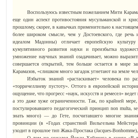
Воспользуюсь известным пожеланием Мити Карамаз
еще один аспект противостояния мусульманской и хрис
прошлому, скорее, в кавычках применительно к настоящем
более широком смысле, чем у Достоевского, где речь 
идеалом Мадонны) отличает европейскую культуру
кумулятивного развития науки и преизбытка художес
умножение научных знаний озадачивает, можно выразить
совершается открытий, тем больше остается в мире
з
Карамазов, «слишком много загадок угнетают на земле чел
Избыток знаний «растаскивает» человека по ра
«торричеллиеву пустоту». Оттого в европейской истории
ощущение, что прогресс «наук, искусств и ремесел» ведет 
а это даже хуже ограниченности.
Так, по крайней мере,
постулировавшего педагогический принцип
non
multa
,
se
знать много) — до Гете, посчитавшего многие знани
провинции (в «Годах странствий Вильгельма
Мейстера
уходит в прошлое тип Жака-Простака (
Jacques-Bonhomme
)
О том же сожалел Йохан
Хейзинга
в книге «В т