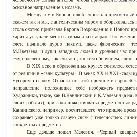
основное направление в исламе.
Между тем в Европе влюбленность в предметный м
скажем так и мы, с
ангелическим
миром и оборачивалась п
столь охотно прибегала Европа Возрождения и Нового вр
хариты уступали место сатирам и кентаврам. Погружение
счете начинало дурно пахнуть, даже физически
;
тем
9
М.Цветаева, и души западных людей в урочный час пр
ему, наделенному, как считают, тонким обонянием, слишко
В XIX веке в образованных кругах считалось есте
от религии в «сады культуры». В веках XX и XXI «сады к
мусорную свалку. Отчасти по этой причине в европейск
направление, положившее себе изображать предмет
Художники, такие, как В.Кандинский и К.Малевич (а на 
своих работах), призвали пожертвовать предметностью ра
Кандинского, например, посчитавшего, что пришло время 
сохраняет уже только слабую связь с телесностью: лини
конкретных предметов.
Еще дальше пошел Малевич, «Черный квадрат