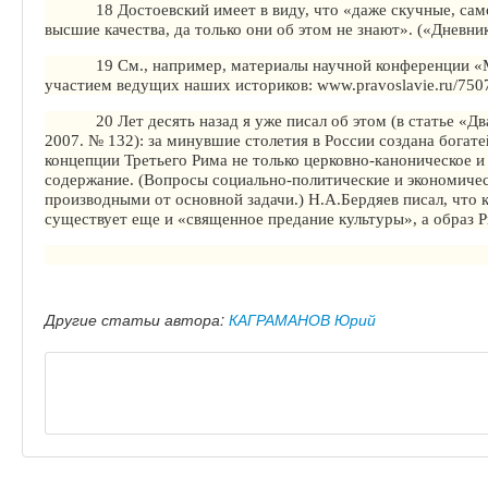
18 Достоевский имеет в виду, что «даже скучные, са
высшие качества, да только они об этом не знают».
(«Дневник 
19 См., например, материалы научной конференции «М
участием ведущих наших историков:
www.pravoslavie.ru
/750
20 Лет десять назад я уже писал об этом (в статье «Д
2007. № 132): за минувшие столетия в России создана богате
концепции
Т
ретьего Рима не только церковно-каноническое и
содержание. (Вопросы социально-политические и экономическ
производными от основной задачи.) Н.А.Бердяев писал, что
существует еще и «священное предание культуры», а образ 
Другие статьи автора:
КАГРАМАНОВ Юрий