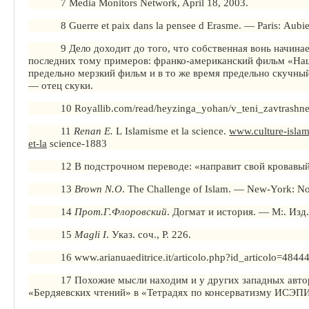
7 Media Monitors Network, April 18, 2003.
8 Guerre
et
paix
dans
la
pensee
d
Erasme
. — Paris:
Aubie
9 Дело доходит до того, что собственная
вонь
начинае
последних тому примеров: франко-американский фильм «На
предельно мерзкий фильм и в то же время предельно скучны
— отец скуки.
10 Royallib.com/read/heyzinga_yohan/v_teni_zavtrash
11
Renan E.
L
Islamisme
et
la science.
www.culture-islam
et-la
science-1883
12
В
подстрочном переводе: «направит свой кровавый
13
Brown N.O
.
The Challenge of Islam.
— New-York: Nor
14
Прот.Г.Флоровский
. Догмат и история. — М:. Изд
15
Magli
I
. Указ
.
с
оч., Р. 226.
16
www.arianuaeditrice.it
/articolo.php?id_articolo=4844
17 Похожие мысли находим и у других западных авто
«
Бердяевских
чтений» в «Тетрадях по консерватизму ИСЭПИ»