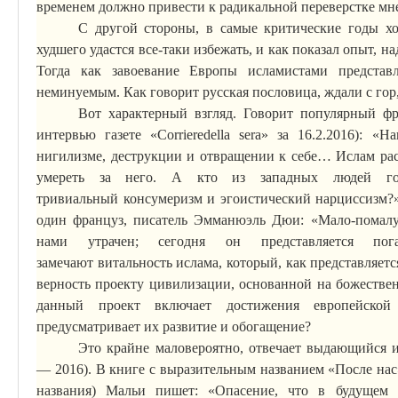
временем должно привести к радикальной переверстке мн
С другой стороны, в самые критические годы хо
худшего удастся все-таки избежать, и как показал опыт, н
Тогда как завоевание Европы исламистами представ
неминуемым. Как говорит русская пословица, ждали с гор
Вот характерный взгляд. Говорит популярный ф
интервью газете «
Corriere
della
sera
» за 16.2.2016): «Н
нигилизме, деструкции и отвращении к себе… Ислам ра
умереть за него. А кто из западных людей г
тривиальный
консумеризм
и эгоистический нарциссизм?
один француз, писатель
Эмманюэль
Дюи
: «Мало-помал
нами утрачен; сегодня он представляется п
замечают
витальность
ислама, который, как представляетс
верность проекту цивилизации, основанной на божестве
данный прое
кт вкл
ючает достижения европейско
предусматривает их развитие и обогащение?
Это крайне маловероятно, отвечает выдающийся 
— 2016). В книге с выразительным названием «После на
названия)
Мальи
пишет: «Опасение, что в будущем 