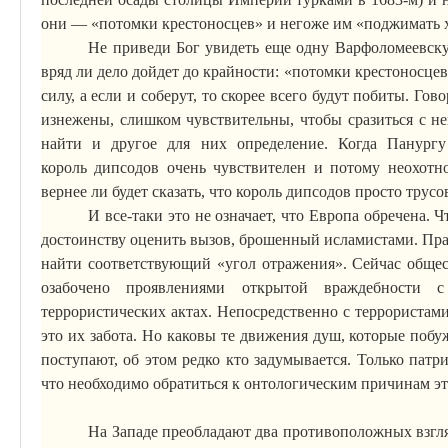
они — «потомки крестоносцев» и негоже им «поджимать 
Не приведи Бог увидеть еще одну Варфоломеевск
вряд ли дело дойдет до крайности: «потомки крестоносцев
силу, а если и соберут,
то
скорее всего будут побиты. Гов
изнежены, слишком чувствительны, чтобы сразиться с н
найти и другое для них определение. Когда
Панургу
король
дипсодов
очень чувствителен и потому неохотно
вернее ли будет сказать, что король
дипсодов
просто трусов
И все-таки это не означает, что Европа обречена. 
достоинству оценить вызов, брошенный исламистами. Пра
найти соответствующий «угол отражения». Сейчас обществ
озабочено проявлениями открытой враждебности
террористических актах. Непосредственно с террориста
это их забота. Но каковы те движения душ, которые побу
поступают, об этом редко кто задумывается. Только пат
что необходимо обратиться к онтологическим причинам эт
На Западе преобладают два противоположных взгля