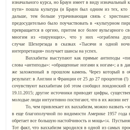
изначального курса, но Браун имеет в виду изначальный 
пути» пошла культура (и Браун был одним из тех, кто 
дальше, тем больше утрачивающая связь с христианс
предосудительно было поучаствовать в «культурном пир
превращается в оргию, притом все более вульгарного с
многим из «пирующих», что у них «ограблена душ
случае
Шехерезада
в сказках «Тысячи и одной ночи»
интерпретация» получает шансы на успех.
Ваххабиты выступают как прямые антиподы «пи
слова «антиподы»: «обращенные ногами к ногам»; а в да
же заложенный в прошлом камень. Через
который
в об
результат: в Англии и Франции от 25 до 27 процентов (!)
сочувствуют ваххабитам (об этом сообщил лондонский 
19.11.2015; другие источники приводят цифры, существ
молодые люди интуитивно постигают, что в их жизни нет 
То, чем привлекает их ваххабизм, можно назвать «
в еще благополучной по видимости Америке 1957 года
обретает все большую настойчивость и мощь»
.
Пустыня 
14
Тот факт, что ваххабизм зародился в одной из самых про