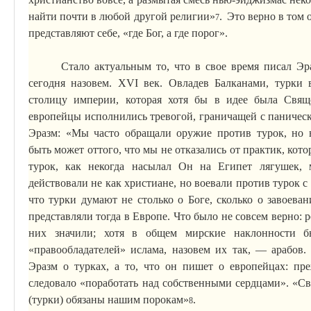
найти почти в любой другой религии»
.
Это верно в том 
7
представляют себе, «где Бог, а где порог».
Стало актуальным то, что в свое время писал Эр
сегодня назовем. XVI век. Овладев Балканами, турки
столицу империи, которая хотя бы в идее была Свящ
европейцы исполнились тревогой, граничащей с паническ
Эразм: «Мы часто обращали оружие против турок, но в
быть
может
оттого, что мы не отказались от практик, кот
турок, как некогда насылал Он на Египет лягушек,
действовали не как христиане, но воевали против турок с
что турки думают не столько о Боге, сколько о завоева
представляли тогда в Европе. Что было не совсем верно: 
них значили;
хотя
в общем мирские наклонности б
«правообладателей» ислама, назовем их так, — арабов.
Эразм о турках, а то, что он пишет о европейцах: пр
следовало «поработать над собственными сердцами». «
(турки) обязаны нашим порокам»
.
8