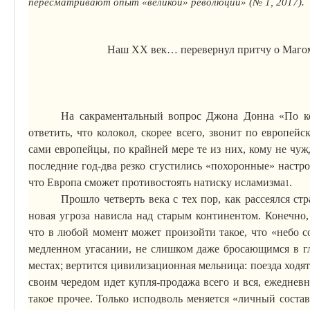
пересматривают опыт «великой» рево­люции» (№ 1, 2017).
Наш XX век… перевернул притчу о Магомет
На сакраментальный вопрос Джона Донна «По ко
ответить, что колокол, скорее всего, звонит по европейс
сами европейцы, по крайней
мере
те из них, кому не чуж
последние год-два резко сгустились «похоронные» настр
что Европа сможет противостоять натиску исламизма
.
1
Прошло четверть века с тех пор, как рассеялся с
новая угроза нависла над старым континентом.
Конечно,
что в любой момент может произойти такое, что «небо сов
медленном угасании, не слишком даже бросающимся в гл
местах; вертится
цивилизационная
мельница: поезда ходя
своим чередом идет купля-продажа всего и вся, ежедне
такое прочее. Только исподволь меняется «личный соста