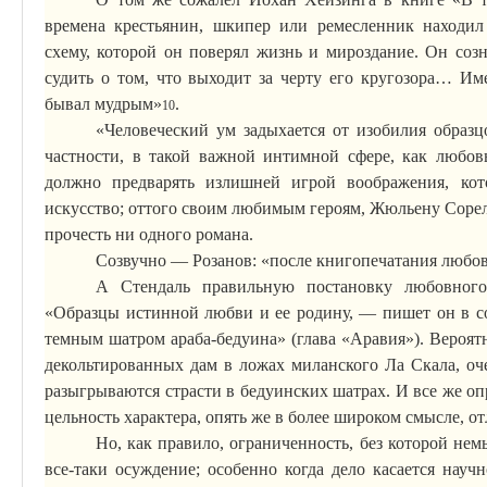
времена крестьянин, шкипер или ремесленник находил
схему, которой он поверял жизнь и мироздание. Он соз
судить о том, что выходит за черту его кругозора
… И
м
бывал мудрым»
.
10
«Человеческий ум задыхается от изобилия образцо
частности, в такой важной интимной сфере, как любов
должно предварять излишней игрой воображения, кот
искусство; оттого своим любимым героям, Жюльену Соре
прочесть ни одного романа.
Созвучно — Розанов: «после книгопечатания любов
А Стендаль правильную постановку любовного 
«Образцы истинной любви и ее родину, — пишет он в с
темным шатром араба-бедуина» (глава «Аравия»). Вероя
декольтированных дам в ложах миланского
Ла
Скала, оче
разыгрываются страсти в бедуинских шатрах. И все же оп
цельность характера, опять же в более широком смысле, о
Но, как правило, ограниченность, без которой не
все-таки осуждение; особенно когда дело касается науч