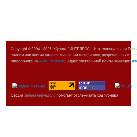
Copyright © 2004 -
2026. Журнал "ИНТЕЛРОС – Интеллектуальная Росси
полном или частичном использовании материалов, разрешенных к вос
гиперссылка на
www.intelros.ru
). Адрес электронной почты редакции:
int
Сводка
зверев черундоло
помогает отслеживать ход турнира.