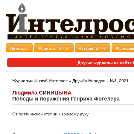
Интелрос
Журналы "а"-"я"
Авторы "а"-"я"
Журналь
Другие журналы на сайт
Журнальный клуб Интелрос
»
Дружба Народов
»
№3, 2021
Людмила СИНИЦЫНА
Победы и поражения Генриха Фогелера
От поэтической утопии к зримому духу