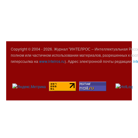
Copyright © 2004 -
2026. Журнал "ИНТЕЛРОС – Интеллектуальная Росси
полном или частичном использовании материалов, разрешенных к вос
гиперссылка на
www.intelros.ru
). Адрес электронной почты редакции:
int