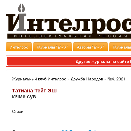
Интелрос
Журналы "а"-"я"
Авторы "а"-"я"
Журналь
Другие журналы на сайт
Журнальный клуб Интелрос
»
Дружба Народов
»
№4, 2021
Татиана Тейт ЭШ
Ичме сув
Стихи