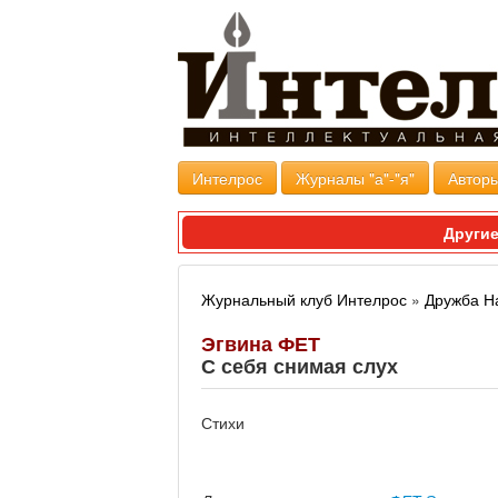
Интелрос
Журналы "а"-"я"
Авторы
Другие
Журнальный клуб Интелрос
»
Дружба Н
Эгвина ФЕТ
С себя снимая слух
Стихи