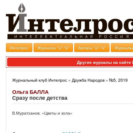
Интелрос
Журналы "а"-"я"
Авторы "а"-"я"
Журналь
Другие журналы на сайт
Журнальный клуб Интелрос
»
Дружба Народов
»
№5, 2019
Ольга БАЛЛА
Сразу после детства
В.Муратханов. «Цветы и зола»