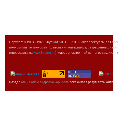
Copyright © 2004 -
2026. Журнал "ИНТЕЛРОС – Интеллектуальная Росси
полном или частичном использовании материалов, разрешенных к вос
гиперссылка на
www.intelros.ru
). Адрес электронной почты редакции:
int
Раздел
алина александровна корнеева
показывает результаты онлайн.