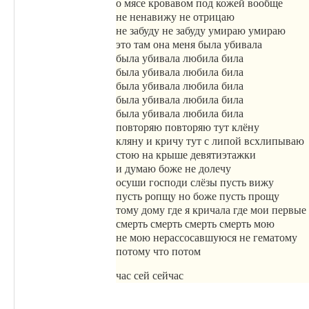
о мясе кровавом под кожей вообще
не ненавижу не отрицаю
не забуду не забуду умираю умираю
это там она меня была убивала
была убивала любила била
была убивала любила била
была убивала любила била
была убивала любила била
была убивала любила била
повторяю повторяю тут клёну
кляну и кричу тут с липой всхлипываю
стою на крыше девятиэтажки
и думаю боже не долечу
осуши господи слёзы пусть вижу
пусть ропщу но боже пусть прощу
тому дому где я кричала где мои первые
смерть смерть смерть смерть мою
не мою нерассосавшуюся не гематому
потому что потом
час сей сейчас