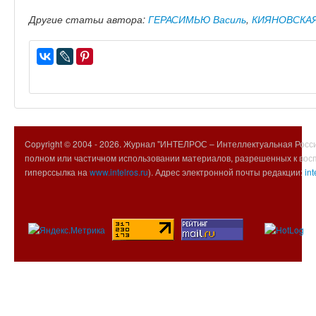
Другие статьи автора:
ГЕРАСИМЬЮ Василь
,
КИЯНОВСКАЯ
Copyright © 2004 -
2026. Журнал "ИНТЕЛРОС – Интеллектуальная Росси
полном или частичном использовании материалов, разрешенных к вос
гиперссылка на
www.intelros.ru
). Адрес электронной почты редакции:
int