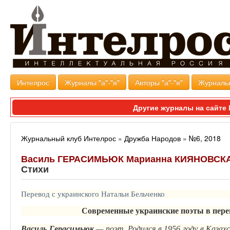
Интелрос
Журналы "а"-"я"
Авторы "а"-"я"
Журналь
Другие журналы на сайт
Журнальный клуб Интелрос
»
Дружба Народов
»
№6, 2018
Василь ГЕРАСИМЬЮК Марианна КИЯНОВСК
Стихи
Перевод с украинского Натальи Бельченко
Современные украинские поэты в пере
Василь Герасимьюк
— поэт. Родился в 1956 году в Казахс