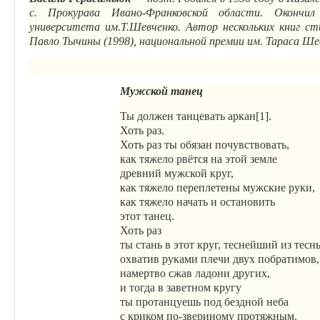
с. Прокурава Ивано-Франковской области. Окончил
университета им.Т.Шевченко. Автор нескольких книг с
Павло Тычины (1998), национальной премии им. Тараса Шев
Мужской танец
Ты должен танцевать аркан[1].
Хоть раз.
Хоть раз ты обязан почувствовать,
как тяжело рвётся на этой земле
древний мужской круг,
как тяжело переплетены мужские руки,
как тяжело начать и остановить
этот танец.
Хоть раз
ты стань в этот круг, теснейший из тесн
охватив руками плечи двух побратимов,
намертво сжав ладони других,
и тогда в заветном кругу
ты протанцуешь под бездной неба
с криком по-звериному протяжным.