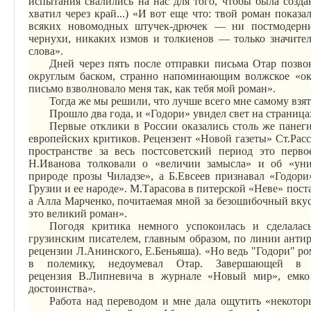
испытания свалились на нас для того, чтобы была создана
хватил через край...) «И вот еще что: твой роман показа
всяких новомодных
штучек-дрючек
— ни постмодерни
чернухи, никаких
измов
и
толкиенов
— только значител
слова».
Дней через пять после отправки письма Отар позв
округлым баском, странно напоминающим волжское «окан
письмо взволновало меня так, как тебя мой роман».
Тогда же мы решили, что лучше всего мне самому взять
Прошло два года, и «
Годори
» увидел свет на страниц
Первые отклики в России оказались столь же
панег
европейских критиков. Рецензент «Новой газеты» Ст
.Р
ас
пространстве за весь постсоветский период это пе
Н.Иванова толковали о «величии замысла» и об «уни
природе прозы
Чиладзе
», а Б.Евсеев признавал «
Годори
Груз
ии и ее
народе». М.Тарасова в питерской «Неве» пос
а Алла Марченко, почитаемая мной за безошибочный вкус,
это великий роман».
Погодя критика немного успокоилась и сделала
грузинским писателем, главным образом, по линии антир
рецензии
Л.Анинского
,
Е.Беньяша
). «Но ведь "
Годори
" ро
в полемику, недоумевал Отар. Завершающей в с
рецензия
В.Липневича
в журнале «Новый мир», емко о
достоинства».
Работа над переводом и мне дала ощутить «некотор