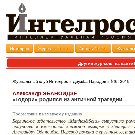
Интелрос
Журналы "а"-"я"
Авторы "а"-"я"
Журналь
Другие журналы на сайт
Журнальный клуб Интелрос
»
Дружба Народов
»
№6, 2018
Александр ЭБАНОИДЗЕ
«Годори» родился из античной трагедии
Послесловие к немецкому изданию
Берлинское издательство «
Matthes&Seitz
» выпустило ро
приурочен к ежегодной книжной ярмарке в Лейпциге. 
Александру
Эбаноидзе
. Перевод романа с грузинского, та