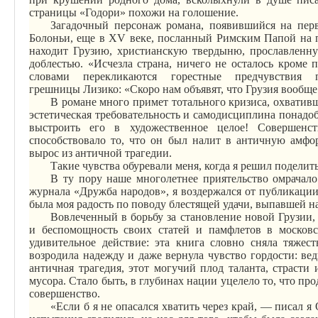
страницы «
Годори
» похожи на голошение.
Загадочный персонаж романа, появившийся на пер
Болоньи, еще в XV веке, посланный Римским Папой на п
находит Грузию, христианскую твердыню, прославленн
доблестью. «Исчезла страна, ничего не осталось кроме
словами перекликаются горестные предчувствия
грешницы
Лизико
: «Скоро нам объявят, что Грузия вообщ
В романе много примет тотального кризиса, охвативше
эстетическая требовательность и самодисциплина понадоби
выстроить его в художественное целое! Совершенс
способствовало то, что он был налит в античную амфо
вырос из античной трагедии.
Такие чувства обуревали меня, когда я решил поделит
В ту пору наше многолетнее приятельство омрачало
журнала «Дружба народов», я воздержался от публикации
была моя радость по поводу блестящей удачи, выпавшей на
Вовлеченный в борьбу за становление новой Грузии, 
и беспомощность своих статей и памфлетов в московс
удивительное действие: эта книга словно сняла тяжест
возродила надежду и даже вернула чувство гордости: вед
античная трагедия, этот могучий плод таланта, страсти
мусора. Стало быть, в глубинах нации уцелело то, что про
совершенство.
«Если б я не опасался хватить через край, — писал я