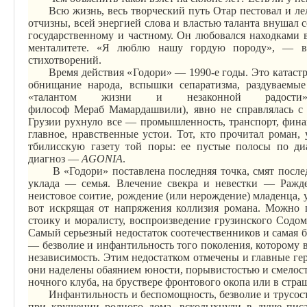
Всю жизнь, весь творческий путь Отар пестовал и ле
отчизны, всей энергией слова и властью таланта внушал 
государственному и частному. Он любовался находками
менталитете. «Я люблю нашу гордую породу», — в
стихотворений.
Время действия «
Годори
» — 1990-е годы. Это катаст
обнищание народа, вспышки сепаратизма, раздуваемые
«талантом жизни и незаконной радости»
философ
Мераб
Мамардашвили
), явно не справлялась
Грузии рухнуло все — промышленность, транспорт, финан
главное, нравственные устои.
Тот, кто прочитал роман, 
тбилисскую газету той поры: ее пустые полосы по диа
диагноз —
AGONIA
.
В «
Годори
» поставлена последняя точка, смят посл
уклада — семья. Влечение свекра и невестки —
Ражд
неистовое соитие, рождение (или
нерождение
) младенца, 
вот искрящая от напряжения коллизия романа. Можно 
стоику и моралисту, воспроизведение грузинского Содо
Самый серьезный недостаток соотечественников и самая б
— безволие и инфантильность того поколения, которому в
независимость. Этим недостатком отмечены и главные г
они наделены обаянием юности, порывистостью и смелост
ночного клуба, на бруствере фронтового окопа или в стр
Инфантильность и беспомощность, безволие и трусост
при крушении родного дома, всколыхнули в душе писат