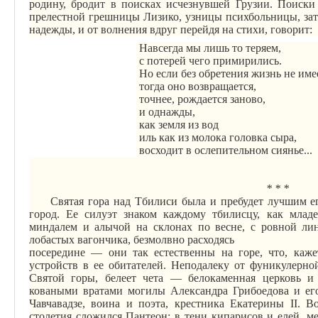
родину, бродит в поисках исчезнувшей Грузии. Поиски
прелестной грешницы
Лизико
, узницы психбольницы, зат
надежды, и от волнения вдруг перейдя на стихи, говорит:
Навсегда мы лишь то теряем,
с потерей чего примирились.
Но если без обретения жизнь не име
тогда оно возвращается,
точнее, рождается заново,
и однажды,
как земля из вод
иль как из молока головка сыра,
восходит в ослепительном сиянье...
* * *
Святая гора над Тбилиси была и пребудет лучшим е
город. Ее силуэт знаком каждому
тбилисцу
, как млад
миндалем и алычой на склонах по весне, с ровной лин
лобастых вагончика, безмолвно расходясь
посередине — они так естественны на горе, что, каже
устройств в ее обитателей. Неподалеку от фуникулерной
Святой горы, белеет чета — белокаменная церковь и 
коваными вратами могилы Александра
Грибоедова
и его
Чавчавадзе, воина и поэта, крестника Екатерины II. 
столетия сложился Пантеон: в тени кипарисов и елей, м