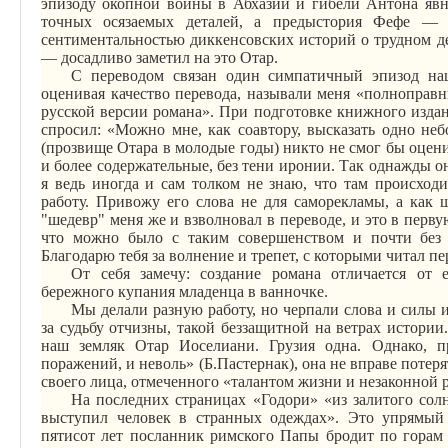
эпизоду окопной войны в Абхазии и гибели Антона явн
точных осязаемых деталей, а предыстория
Фефе
— т
сентиментальностью
диккенсовских
историй о трудном де
— досадливо заметил на это Отар.
С переводом связан один симпатичный эпизод наш
оценивая качество перевода, называли меня «полноправ
русской версии романа». При подготовке книжного изда
спросил: «Можно мне, как соавтору, высказать одно не
(прозвище Отара в молодые годы) никто не смог бы оцени
и более содержательные, без тени иронии. Так однажды он
я ведь иногда и сам толком не знаю, что там происход
работу. Привожу его слова не для саморекламы, а как 
"шедевр" меня же и взволновал в переводе, и это в перву
что можно было с таким совершенством и почти без п
Благодарю тебя за волнение и трепет, с
которыми
читал пе
От себя замечу: создание романа отличается от 
бережного купания младенца в ванночке.
Мы делали разную работу, но черпали слова и силы и
за судьбу отчизны, такой беззащитной на ветрах истории
наш земляк Отар Иоселиани. Грузия одна. Однако, п
поражений, и неволь» (Б.Пастернак), она не вправе потер
своего лица, отмеченного «талантом жизни и незаконной 
На последних страницах «
Годори
» «
из
залитого
солн
выступил человек в странных одеждах». Это
упрямый
пятисот лет посланник римского Папы бродит по гора