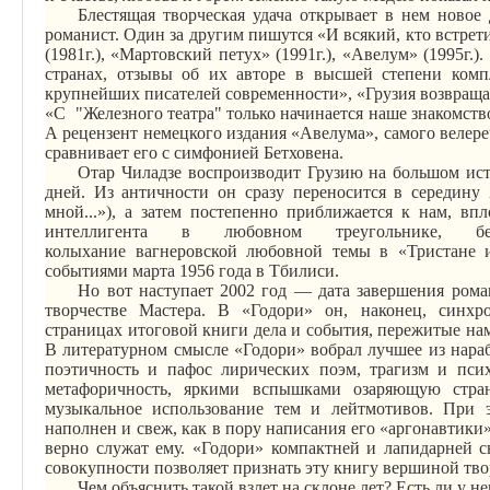
Блестящая творческая удача открывает в нем ново
романист. Один за другим пишутся «И всякий, кто встретит
(1981г.), «Мартовский петух» (1991г.), «
Авелум
» (1995г.)
странах, отзывы об их авторе в высшей степени
комп
крупнейших писателей современности», «Грузия возвраща
«С
"Железного театра" только начинается наше знакомств
А рецензент немецкого издания «
Авелума
», самого велер
сравнивает его с симфонией Бетховена.
Отар
Чиладзе
воспроизводит Грузию на большом ист
дней.
Из античности он сразу переносится в середину 
мной...»), а затем постепенно приближается к нам, впл
интеллигента в любовном треугольнике, б
колыхание
вагнеровской
любовной темы в «Тристане и
событиями марта 1956 года в Тбилиси.
Но вот наступает 2002 год — дата завершения рома
творчестве Мастера. В «
Годори
» он, наконец, синхро
страницах итоговой книги дела и события, пережитые на
В литературном смысле «
Годори
» вобрал лучшее из нараб
поэтичность и пафос лирических поэм, трагизм и пси
метафоричность, яркими вспышками озаряющую стран
музыкальное использование тем и лейтмотивов. При э
наполнен и свеж, как в пору написания его «
аргонавтики
верно служат ему. «
Годори
» компактней и лапидарней с
совокупности позволяет признать эту книгу вершиной тв
Чем объяснить такой взлет на склоне лет? Есть ли у н