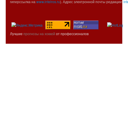
гиперссылка на
www.intelros.ru
). Адрес электронной почты редакции:
int
Лучшие
прогнозы на хоккей
от профессионалов