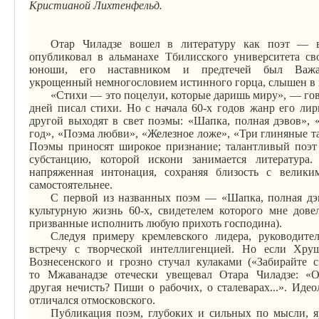
Кристианой Лихтенфельд.
Отар
Чиладзе
вошел в литературу как поэт — в 
опубликовал в альманахе Тбилисского университета с
юноши, его наставником и предтечей был
Важ
укрощенный
немногословием
истинного горца, слышен в 
«Стихи — это поцелуи, которые даришь миру», — гов
дней писал стихи. Но с начала 60-х годов жанр его лир
другой выходят в свет поэмы: «Шапка, полная
дэвов
», 
год», «Поэма любви», «Железное ложе», «Три глиняные та
Поэмы приносят широкое признание; талантливый поэт 
субстанцию, которой искони занимается литература.
напряженная интонация, сохраняя близость с великим
самостоятельнее.
С первой из названных поэм — «Шапка, полная
дэ
культурную жизнь 60-х, свидетелем которого мне дове
призванные исполнить любую прихоть господина).
Следуя примеру кремлевского лидера, руководите
встречу с творческой интеллигенцией. Но если Хру
Вознесенского и грозно стучал кулаками («Забирайте с
то
Мжаванадзе
отечески увещевал Отара
Чиладзе
: «
О
другая
нечисть
? Пиши о рабочих, о сталеварах...». Иде
отличался
от
московского.
Публикация поэм, глубоких и сильных по мысли, я