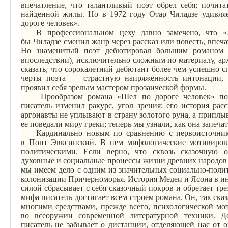
впечатление, что талантливый поэт обрел себя; почита
найденной жилы. Но в 1972 году Отар
Чиладзе
удивля
дороге человек».
В профессиональном цеху давно замечено, что «
бы
Чиладзе
сменил жанр через рассказ или повесть, впе
Но знаменитый поэт дебютировал большим романом 
впоследствии), исключительно сложным по материалу, а
сказать, что сорокалетний дебютант более чем успешно с
черты поэта — страстную напряженность интонации, 
проявил себя зрелым мастером прозаической формы.
Прообразом романа «Шел по дороге человек» по
писатель изменил ракурс, угол зрения: его история рас
аргонавты не уплывают в страну золотого руна, а приплыв
ее поведали миру греки; теперь мы узнали, как она запеча
Кардинально новым по сравнению с первоисточник
в
Понт
Эвксинский
. В нем мифологические мотивиров
политическими. Если верно, что сквозь сказочную 
духовные и социальные процессы жизни древних народов
мы имеем дело с одним из значительных социально-поли
колонизации Причерноморья. История Медеи и Ясона в и
силой сбрасывает с себя сказочный покров и обретает тр
мифа писатель достигает всем строем романа. Он, так ска
многими средствами, прежде всего, психологической мо
во всеоружии современной литературной техники. Доб
писатель не забывает о дистанции, отделяющей нас от 