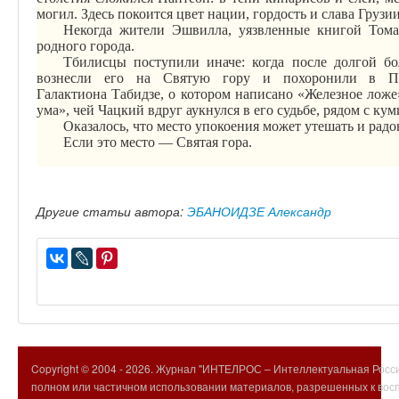
могил. Здесь покоится цвет нации, гордость и слава Грузии
Некогда жители
Эшвилла
, уязвленные книгой Тома
родного города.
Тбилисцы
поступили иначе: когда после долгой б
вознесли его на Святую гору и похоронили в П
Галактиона
Табидзе
, о котором написано «Железное ложе»
ума», чей Чацкий вдруг аукнулся в его судьбе, рядом с к
Оказалось, что место упокоения может утешать и радо
Если это место — Святая гора.
Другие статьи автора:
ЭБАНОИДЗЕ Александр
Copyright © 2004 -
2026. Журнал "ИНТЕЛРОС – Интеллектуальная Росси
полном или частичном использовании материалов, разрешенных к вос