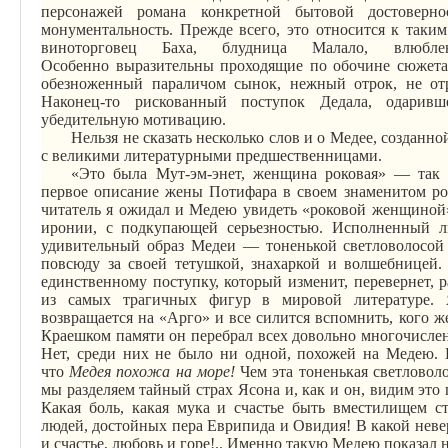
персонажей романа конкретной бытовой достоверн
монументальность. Прежде всего, это относится к таки
виноторговец Баха, блудница
Малало
, влюбл
Особенно
выразительны
проходящие по обочине сюжета 
обезноженный параличом сынок, нежный отрок, не отр
Наконец-то рискованный поступок Дедала, одарив
убедительную мотивацию.
Нельзя не сказать несколько слов и о Медее, созданн
с великими литературными предшественницами.
«Это была
Мут-эм-энет
, женщина роковая» — так 
первое описание жены
Потифара
в своем знаменитом ро
читатель я ожидал и Медею увидеть «роковой женщино
иронии, с подкупающей серьезностью. Исполненный лю
удивительный образ Медеи — тоненькой светловолосой
повсюду за своей тетушкой, знахаркой и волшебницей.
единственному поступку, который изменит, перевернет, р
из самых трагичных фигур в мировой литературе. 
возвращается на «Арго» и все силится вспомнить, кого 
Краешком памяти он перебрал всех довольно многочисле
Нет, среди них не было ни одной, похожей на Медею. И
что
Медея похожа на море!
Чем эта тоненькая светловол
мы разделяем тайный страх Ясона и, как и он, видим это 
Какая боль, какая мука и счастье быть вместилищем с
людей, достойных пера Еврипида и Овидия! В какой нев
и счастье, любовь и горе!.. Именно такую Медею показал