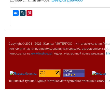
Другие статьи автора:
Шеваров Дмитрий
Copyright © 2004 -
2026. Журнал "ИНТЕЛРОС – Интеллектуальная Росси
полном или частичном использовании материалов, разрешенных к вос
гиперссылка на
www.intelros.ru
). Адрес электронной почты редакции:
int
Теннисный турнир "Турнир "ротенбаум"": турнирная таблица и итоги -
T