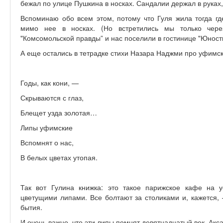
бежал по улице Пушкина в носках. Сандалии держал в руках,
Вспоминаю обо всем этом, потому что Гуля жила тогда гд
мимо нее в носках. (Но встретились мы только чер
"Комсомольской правды” и нас поселили в гостинице "Юность
А еще остались в тетрадке стихи Назара Наджми про уфимс
Годы, как кони, —
Скрываются с глаз,
Блещет узда золотая…
Липы уфимские
Вспомнят о нас,
В белых цветах утопая.
Так вот Гулина книжка: это такое парижское кафе на 
цветущими липами. Все болтают за столиками и, кажется, 
бытия.
И очень важно, что эти липы помнят девятнадцатый век, Акса