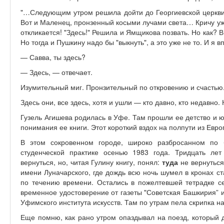
"…Следующим утром решила дойти до Георгиевской церкв
Вот и Маленец, пронзенный косыми лучами света… Кричу уже
откликается! "Здесь!" Решила и Ямщикова позвать. Но как? В
Но тогда и Пушкину надо бы "выкнуть", а это уже не то. И я в
— Савва, ты здесь?
— Здесь, — отвечает.
Изумительный миг. Пронзительный по откровению и счастью
Здесь они, все здесь, хотя и ушли — кто давно, кто недавно.
Гузель Агишева родилась в Уфе. Там прошли ее детство и ю
понимания ее книги. Этот короткий вздох на полпути из Евр
В этом сокровенном городе, широко разбросанном по 
студенческой практике осенью 1983 года. Тридцать ле
вернуться, но, читая Гулину книгу, понял:
туда
не вернуться
имени Луначарского, где дождь всю ночь шумел в кронах ст
по течению времени. Остались в пожелтевшей тетрадке се
временное удостоверение от газеты "Советская Башкирия” 
Уфимского института искусств. Там по утрам пела скрипка на
Еще помню, как рано утром опаздывал на поезд, который д