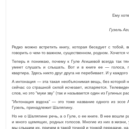
Ему хоте
Гузель Аг
Редко можно встретить книгу, которая беседует с тобой, в
говорить о чем-то важном, существенном, родном. Хочется чт
Теперь я понимаю, почему к Гуле Агишевой всегда так тя
умеет слушать и слышать. Вот и в книге ее — голоса, 
квартира. Здесь никто друг друга не перебивает. И у каждог
А интонация — эта такая необъяснимая вещь, без которой нет
сейчас со страшной силой исчезает, испаряется. Телевиде
слов, но это "муки зву” (так и называется один из Гулиных ра
"Интонация вздоха” — это тоже название одного из эссе А
Гузель, принадлежит Шаляпину.
Но не о Шаляпине речь, а о Гуле, о ее книге. В нее вошли р
и много щемящих, родных голосов. Многие из них в жизни, 
мы слышим их, причем в такой точной и тонкой передаче, на