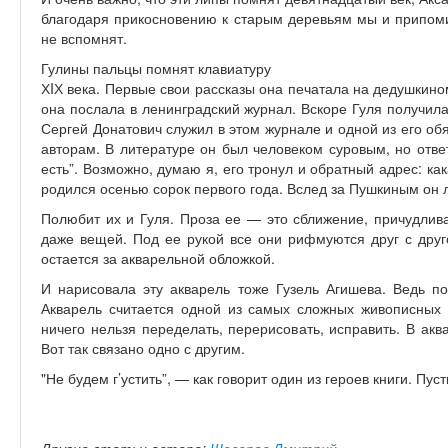
благодаря прикосновению к старым деревьям мы и припомин
не вспомнят.
Гулины пальцы помнят клавиатуру
ХIХ века. Первые свои рассказы она печатала на дедушкино
она послала в ленинградский журнал. Вскоре Гуля получила
Сергей Донатович служил в этом журнале и одной из его об
авторам. В литературе он был человеком суровым, но отве
есть”. Возможно, думаю я, его тронул и обратный адрес: к
родился осенью сорок первого года. Вслед за Пушкиным он
Полюбит их и Гуля. Проза ее — это сближение, причудлива
даже вещей. Под ее рукой все они рифмуются друг с друг
остается за акварельной обложкой.
И нарисовала эту акварель тоже Гузель Агишева. Ведь 
Акварель считается одной из самых сложных живописных т
ничего нельзя переделать, перерисовать, исправить. В акв
Вот так связано одно с другим.
"Не будем г’устить”, — как говорит один из героев книги. Пус