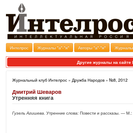
Интелрос
Журналы "а"-"я"
Авторы "а"-"я"
Журналь
Другие журналы на сайт
Журнальный клуб Интелрос
»
Дружба Народов
»
№8, 2012
Дмитрий Шеваров
Утренняя книга
Гузель Агишева.
Утренние слова: Повести и рассказы. — М.: