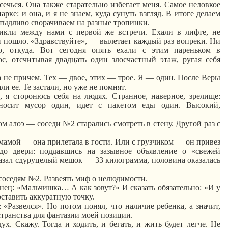
сечься. Она также старательно избегает меня.
Самое неловкое
рке: и она, и я не знаем, куда сунуть взгляд.
В итоге делаем
 стыдливо сворачиваем на разные тропинки.
икли между нами с первой же встречи. Ехали в лифте, не
и пошло. «Здравствуйте», — вылетает каждый раз
вопреки
. Ни
, откуда. Вот сегодня опять ехали с этим пареньком в
с, отсчитывая двадцать один злосчастный этаж, ругая себя
а не причем. Тех — двое, этих — трое. Я — один. После Веры
ли ее. Те застали, но уже не помнят.
я сторонюсь себя на людях. Странное, наверное, зрелище:
носит мусор один, идет с пакетом еды один. Высокий,
м алоэ — соседи №2 старались смотреть в стену. Другой раз с
 мамой — она прилетала в гости. Или с грузчиком — он привез
до двери: поддавшись на зазывное объявление о «свежей
казал
сдуру
целый мешок — 33 килограмма, половина оказалась
е соседям №2. Развеять миф о нелюдимости.
нец: «Мальчишка
… А
как зовут?» И сказать обязательно: «И у
поставить аккуратную точку.
 «Развелся». Но потом понял, что наличие ребенка, а значит,
странства для фантазии моей позиции.
ух. Скажу. Тогда и ходить, и бегать, и жить будет легче. Не