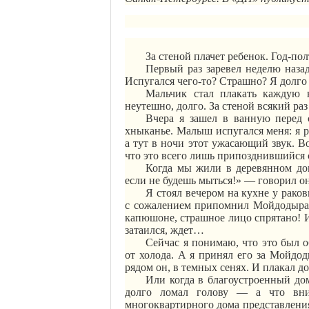
За стеной плачет ребенок. Год-по
Первый раз заревел неделю наза
Испугался чего-то? Страшно? Я долго 
Мальчик стал плакать каждую 
неутешно, долго. За стеной всякий ра
Вчера я зашел в ванную перед 
хныканье. Малыш испугался меня: я р
а тут в ночи этот ужасающий звук. 
что это всего лишь припозднившийся с
Когда мы жили в деревянном д
если не будешь мыться!» — говорил 
Я стоял вечером на кухне у рако
с сожалением припомнил
Мойдодыр
капюшоне, страшное лицо спрятано! И
затаился, ждет…
Сейчас я понимаю, что это был
от холода. А я принял его за
Мойдод
рядом он, в темных сенях. И плакал до
Или когда в благоустроенный до
долго ломал голову — а что вни
многоквартирного дома представления