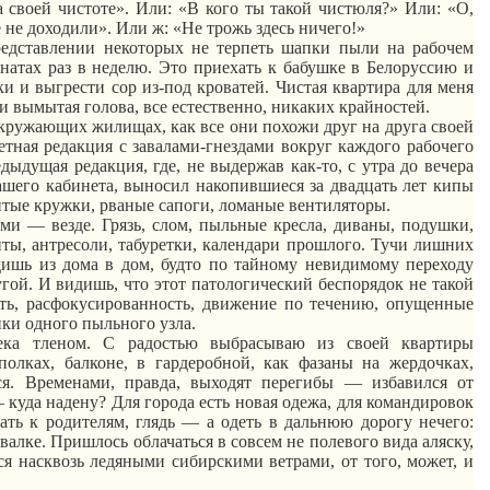
 своей чистоте». Или: «В кого ты такой чистюля?» Или: «О,
се не доходили». Или ж: «Не
трожь
здесь ничего!»
едставлении некоторых не терпеть шапки пыли на рабочем
натах раз в неделю. Это приехать к бабушке в Белоруссию и
и и выгрести сор из-под кроватей. Чистая квартира для меня
 вымытая голова, все естественно, никаких крайностей.
кружающих жилищах, как все они похожи друг на друга своей
етная редакция с завалами-гнездами вокруг каждого рабочего
дыдущая редакция, где, не выдержав как-то, с утра до вечера
ашего кабинета, выносил накопившиеся за двадцать лет кипы
битые кружки, рваные сапоги, ломаные вентиляторы.
ями — везде.
Грязь, слом, пыльные кресла, диваны, подушки,
ы, антресоли, табуретки, календари прошлого.
Тучи лишних
дишь из дома в дом, будто по тайному невидимому переходу
угой. И видишь, что этот патологический беспорядок не такой
сть,
расфокусированность
, движение по течению, опущенные
пки одного пыльного узла.
века тленом. С радостью выбрасываю из своей квартиры
лках, балконе, в гардеробной, как фазаны на жердочках,
ся. Временами, правда, выходят перегибы — избавился от
 куда надену? Для города есть новая
одежа
, для командировок
хать к родителям,
глядь
— а одеть в дальнюю дорогу нечего:
свалке. Пришлось облачаться
в
совсем не
полевого
вида
аляску
,
я насквозь ледяными сибирскими ветрами, от того, может, и