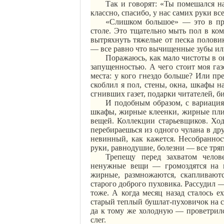
Так и говорят: «Ты помешался на
классно, спасибо, у нас самих руки в
«Слишком большое» — это в пр
столе. Это тщательно мыть пол в ком
вытряхнуть тяжелые от песка половик
— все
равно
что вычищенные зубы или
Поражаюсь, как мало чистоты в о
запущенностью. А чего стоит моя газ
места: у кого гнездо больше? Или пре
скоблил я пол, стены, окна, шкафы н
сгнивших газет, подарки читателей, 
И подобным образом, с вариаци
шкафы, жирные клеенки, жирные плит
вещей. Коллекции старьевщиков. Хо
перебираешься из одного чулана в др
невинный, как кажется. Несобранно
руки, равнодушие, болезни — все тря
Трепещу перед захватом чело
ненужные вещи — громоздятся на по
жирные, размножаются, скапливают
старого доброго пуховика. Рассудил —
тоже. А когда месяц назад сталось е
старый теплый бушлат-пуховичок на 
да к тому же холодную — проветрилс
слег.