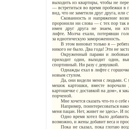
выходить из квартиры, чтобы не пере
— встретиться во время пробежки в па
вид, что не заметили друг друга, или
Скованность и напряжение возн
проронили ни слова — с тех пор так 
имен друг друга не знаем, ни кто
лифте.
Молча
ехали, потерявши голо
за
идиотическую
замороженность
.
В этом виноват только я — ребят
никого не было. Два года! Эти не заста
Окруженный парами и любовью, 
приходит один, выходит один, вы
спортивный. Ни разу с девушкой.
Однажды ехал в лифте с горшочко
новым стулом.
Да, они видели меня с людьми. С
мешок картошки, вместе ворочали 
картошечке с доставкой на дом», я за
порченой.
Мне хочется сказать что-то о себ
Например,
поинтересоваться
нако
меня
пацан
. Нет, живет не здесь». И 
Одно время хотел было добавить:
возможно, и жены добавит веса и про
Пока не сказал, пока глотаю возд