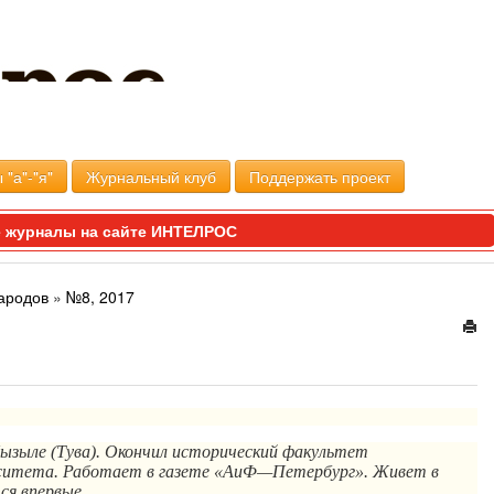
 "а"-"я"
Журнальный клуб
Поддержать проект
 журналы на сайте ИНТЕЛРОС
ародов
»
№8, 2017
ызыле (Тува). Окончил исторический факультет
ерситета. Работает в газете «АиФ—Петербург». Живет в
ся впервые.