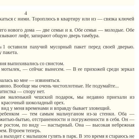
4
екаться с ними. Тороплюсь в квартиру или
из
—
связка
ключей
его нового дома — две семьи и я. Обе семьи — молодые. Обе
вызывают лифт, запирают общую дверь тамбура.
№1 оставили пахучий мусорный пакет перед своей дверью.
у пакета.
ния выпихивались со свистом.
отылек, — сейчас вынесем. — В ее прихожей среди зеркал
чалась ко мне — извиняться.
аянно. Вообще мы очень чистоплотные. Не подумайте...
атистка — спору нет.
вам маленький чешский подарок, мы недавно приехали из
ь красочный шоколадный орех.
 вид у меня временами и вправду бывает зловещий.
ребенком — тем самым мальчуганом из-за стенки. Оба —
житью-бытью
, отстраненности и погруженности в себя. Он —
ее ростом, по виду — настырный. Она — высокая небрежная
оем. Втроем теперь.
 выходит с малышом гулять в парк. В это время я стараюсь не