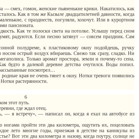
 — смех, гомон, женские пьяненькие крики. Накатилось, как
осталось. Как в том же Кызыле двадцатилетней давности, когда
ленькие, с празднеств, погуляли, хохочут. Или в курортном
ами пансионата.
кость. Как те полоски света на потолке. Услышу перед сном
умят, радуются. Если песню затянут — совсем праздник. Сам
онной полудреме, к пластиковому окну подойдешь, ручку
и носом острый воздух вбираешь. Свежо так сразу, сладко. Ни
егаполиса. Только аромат простора, земли и почему-то сена.
ак будто в далекой деревне детства очутился. Воды попил.
 рассыпанные посмотрел…
 родные края не очень тянет к окну. Нотки тревоги появились
 Нотки растерянности.
6
ом этот путь.
еревни, где ждал отец.
, — я встречу», — написал он, когда я ехал на автобусе из
о ногами пройти эти два километра, ощутить их, поцеловать
ждое лето многие годы, приезжая в детстве на каникулы из
ье? Вот эти два километра и назову, когда поутру, солнце не