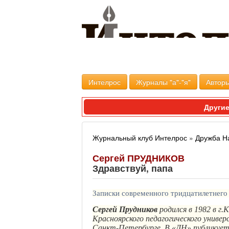
Интелрос
Журналы "а"-"я"
Авторы
Другие
Журнальный клуб Интелрос
»
Дружба Н
Сергей ПРУДНИКОВ
Здравствуй, папа
Записки современного тридцатилетнего
Сергей Прудников
родился в 1982 в г
.К
Красноярского педагогического унив
Санкт-Петербурге. В «ДН» публикует