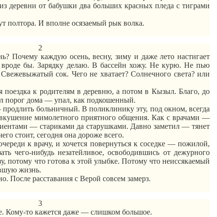
з из деревни от бабушки два больших красных пледа с тиграми
ут полтора. И вполне осязаемый рык волка.
2
нь? Почему каждую осень, весну, зиму и даже лето настигает
 вроде бы. Зарядку делаю. В бассейн хожу. Не курю. Не пью
.
Свежевыжатый
сок. Чего не хватает? Солнечного света? или
я поездка к родителям в деревню, а потом в Кызыл. Благо, до
ил порог дома — упал, как подкошенный.
— продлить
больничный
. В поликлинику эту, под окном, всегда
едвкушение мимолетного приятного общения. Как с врачами —
циентами — стариками да старушками. Давно заметил — тянет
его стоит, сегодня она дороже всего.
череди к врачу, и хочется повернуться к соседке — пожилой,
ать чего-нибудь
незатейливое
, освободившись от дежурного
у, потому что готова к этой улыбке. Потому что неиссякаемый
авшую жизнь.
о. После расставания с Верой совсем замерз.
3
е. Кому-то кажется даже — слишком
большое
.