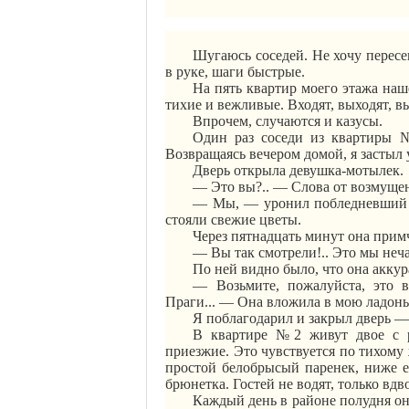
Шугаюсь
соседей. Не хочу перес
в руке, шаги быстрые.
На пять квартир моего этажа наш
тихие и вежливые. Входят, выходят, 
Впрочем, случаются и казусы.
Один раз соседи из квартиры 
Возвращаясь вечером домой, я застыл 
Дверь открыла девушка-мотылек.
— Это вы?.. — Слова от возмуще
— Мы, — уронил побледневший м
стояли свежие цветы.
Через пятнадцать минут она прим
— Вы так смотрели!.. Это мы неч
По ней видно было, что она аккур
— Возьмите, пожалуйста, это 
Праги... — Она вложила в мою ладон
Я поблагодарил и закрыл дверь —
В квартире №2 живут двое с 
приезжие. Это чувствуется по тихому
простой белобрысый паренек, ниже 
брюнетка. Гостей не водят, только вдв
Каждый день в районе полудня она