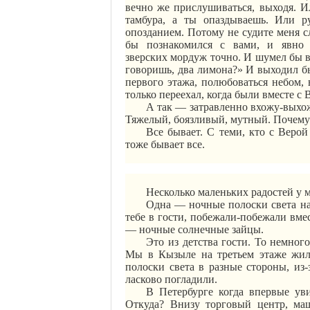
вечно же прислушиваться, выходя. Ил
тамбура, а ты опаздываешь. Или р
опозданием. Потому не судите меня с
бы познакомился с вами, и явно 
зверских
морд
уж точно. И шумел бы в
говоришь, два лимона?» И выходил б
первого этажа, полюбоваться небом, 
только переехал, когда были вместе с 
А так — затравленно вхожу-выхож
Тяжелый, боязливый, мутный. Почему 
Все бывает. С теми, кто с Верой
тоже бывает все.
Несколько маленьких радостей у м
Одна — ночные полоски света на 
тебе в гости, побежали-побежали вм
— ночные солнечные зайцы.
Это из детства гости. То немног
Мы в Кызыле на третьем этаже жил
полоски света в разные стороны, из-
ласково погладили.
В
Петербурге
когда впервые уви
Откуда? Внизу торговый центр, маш