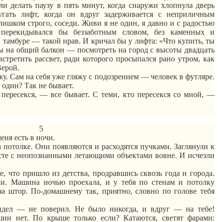
и делать паузу в пять минут, когда снаружи хлопнула дверь
угать лифт, когда он вдруг задерживается с неприличным
лишком строго, соседи. Живи я не один, я давно и с радостью
перекидывался бы беззаботным словом, без каменных и
 тамбуре — такой нрав. И кричал бы у лифта: «Что купить, ты
ы на общий балкон — посмотреть на город с высоты двадцать
встретить рассвет, ради которого просыпался рано утром, как
Верой.
у. Сам на себя уже гляжу с подозрением — человек в футляре.
один? Так не бывает.
 пересекся, — все бывает. С теми, кто пересекся со мной, —
5
еня есть в ночи.
потолке. Они появляются и расходятся пучками. Заглянули к
есте с неопознанными летающими объектами вовне. И исчезли
ое, что пришло из детства, продравшись
сквозь
года
и города.
и. Машина ночью проехала, и у тебя по стенам и потолку
за штор. По-домашнему так, приятно, словно по голове тебя
дел — не поверил. Не было никогда, и вдруг — на тебе!
ин нет. По крыше только если? Катаются, светят фарами: