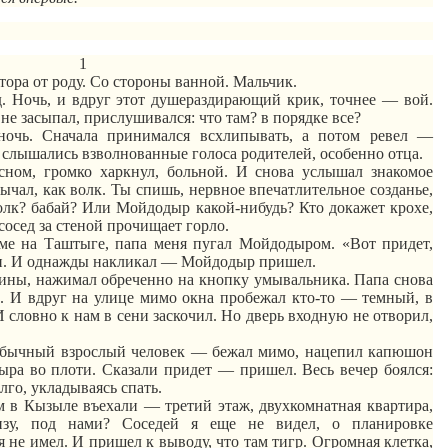
1
лтора от роду. Со стороны ванной. Мальчик.
д. Ночь, и вдруг этот душераздирающий крик, точнее — вой.
не засыпал, прислушивался: что там? в порядке все?
ночь. Сначала принимался всхлипывать, а потом ревел —
з слышались взволнованные голоса родителей, особенно отца.
сном, громко харкнул, больной. И снова услышал знакомое
ычал, как волк. Ты спишь,
нервное
впечатлительное
созданье
,
Волк?
бабай
? Или
Мойдодыр
какой-нибудь? Кто докажет крохе,
осед за стеной прочищает горло.
оме на
Таштыге
, папа меня пугал
Мойдодыром
. «Вот придет,
он. И однажды накликал —
Мойдодыр
пришел.
вины, нажимал обреченно на кнопку умывальника. Папа снова
а
. И вдруг на улице мимо окна пробежал кто-то — темный, в
 словно к нам в сени заскочил. Но дверь входную не отворил,
 обычный взрослый человек — бежал мимо, нацепил капюшон
ыра
во
плоти.
Сказали
придет — пришел. Весь вечер боялся:
лго, укладываясь спать.
м в Кызыле въехали — третий этаж, двухкомнатная квартира,
зу, под нами? Соседей я еще не видел, о планировке
 не имел. И пришел к выводу, что там тигр. Огромная клетка,