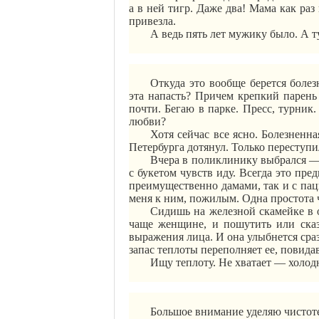
а в ней тигр. Даже два! Мама как ра
привезла.
А ведь пять лет мужику было. А т
Откуда это вообще берется болез
эта напасть? Причем крепкий парень
почти. Бегаю в парке. Пресс, турник
любви?
Хотя сейчас все ясно. Болезненна
Петербурга дотянул. Только переступ
Вчера в поликлинику выбрался 
с букетом чувств иду. Всегда это пр
преимущественно дамами, так и с па
меня к ним, пожилым. Одна простота ч
Сидишь на железной скамейке в о
чаще женщине, и пошутить или сказ
выражения лица. И она улыбнется сраз
запас теплоты переполняет ее, повид
Ищу теплоту. Не хватает — холодн
Большое внимание уделяю чистот