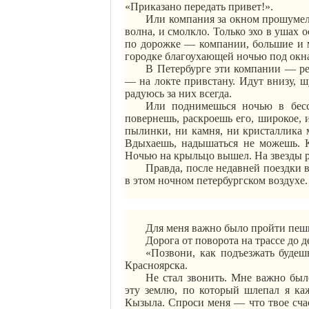
«Приказано передать привет!».
Или компания за окном прошумела
волна, и смолкло. Только эхо в ушах 
по дорожке — компании, большие и ма
городке благоухающей ночью под окн
В Петербурге эти компании — ред
— на локте привстану. Идут внизу, ш
радуюсь за них всегда.
Или поднимешься ночью в бесс
повернешь, раскроешь его, широкое, 
пылинки, ни камня, ни кристаллика м
Вдыхаешь, надышаться не можешь. К
Ночью на крыльцо вышел. На звезды
Правда, после недавней поездки в
в этом ночном петербургском воздухе.
Для меня важно было пройти пешк
Дорога от поворота на трассе до д
«Позвони, как подъезжать будешь
Красноярска.
Не стал звонить. Мне важно был
эту землю, по который шлепал я ка
Кызыла. Спроси меня — что твое счаст