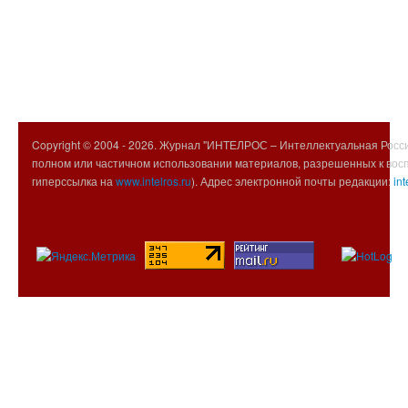
Copyright © 2004 -
2026. Журнал "ИНТЕЛРОС – Интеллектуальная Росси
полном или частичном использовании материалов, разрешенных к вос
гиперссылка на
www.intelros.ru
). Адрес электронной почты редакции:
int