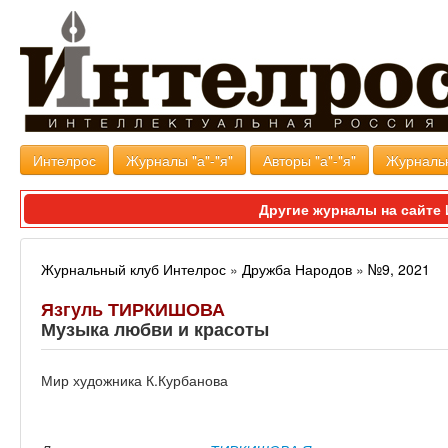
Интелрос
Журналы "а"-"я"
Авторы "а"-"я"
Журналь
Другие журналы на сайт
Журнальный клуб Интелрос
»
Дружба Народов
»
№9, 2021
Язгуль ТИРКИШОВА
Музыка любви и красоты
Мир художника К.Курбанова