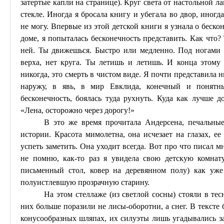
затертые капли на странице). Круг света от настольной л
стекле. Иногда я бросала книгу и убегала во двор, иног
не могу. Впервые из этой детской книги я узнала о беско
доме, я попыталась бесконечность представить. Как что? 
ней. Ты движешься. Быстро или медленно. Под ногами н
верха, нет круга. Ты летишь и летишь. И конца этому 
никогда, это смерть в чистом виде. Я почти представила н
наружу, в явь, в мир Евклида, конечный и понятны
бесконечность, боялась туда рухнуть. Куда как лучше д
«Лена, осторожно через дорогу!»
В это же время прочитала Андерсена, печальные
истории. Красота мимолетна, она исчезает на глазах, е
успеть заметить. Она уходит всегда. Вот про что писал м
не помню,
как-то
раз я увидела свою детскую комнату
письменный стол, ковер на деревянном полу) как уже
полуистлевшую прозрачную старину.
На этом стеллаже (из светлой сосны) стояли в те
них больше поразили не лисы-оборотни, а снег. В тексте
конусообразных шляпах, их силуэты лишь угадывались з