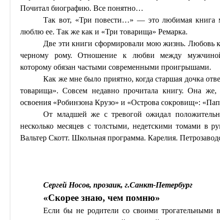
Почитал биографию. Все понятно…
Так вот, «Три повести…» — это любимая книга 
люблю ее. Так же как и «Три товарища» Ремарка.
Две эти книги сформировали мою жизнь. Любовь к
черному рому. Отношение к любви между мужчино
которому
обязан
частыми современными проигрышами.
Как же мне было приятно, когда старшая дочка
отв
товарища». Совсем недавно прочитала книгу. Она же, с
освоения «Робинзона Крузо» и «Острова сокровищ»: «Папа
От младшей же с тревогой ожидал положитель
несколько месяцев с толстыми, недетскими томами в ру
Вальтер Скотт. Школьная программа. Карелия. Петрозаво
Сергей Носов, прозаик, г
.С
анкт-Петербург
«Скорее знаю, чем помню»
Если бы не родители со своими трогательными в