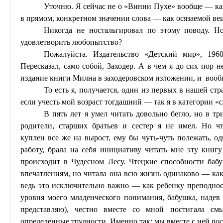
Уточню. Я сейчас не о «
Винни
Пухе» вообще — как
в прямом, конкретном значении слова — как осязаемой ве
Никогда не ностальгировал по этому поводу. 
удовлетворить любопытство?
Пожалуйста. Издательство «Детский мир», 196
Пересказал, само собой,
Заходер
. А в чем я до сих пор н
издание книги
Милна
в
заходеровском
изложении, и вообщ
То есть я, получается, один из первых в нашей стр
если учесть мой возраст тогдашний — так я в категории «
В пять лет я умел читать довольно бегло, но в т
родители, старших братьев и сестер я не имел. Но чт
куплен
все
же на вырост, ему бы чуть-чуть полежать, од
работу, брала на себя инициативу читать мне эту книг
происходит в Чудесном Лесу. Чтецкие способности баб
впечатлениям, но читала она всю жизнь одинаково — как 
ведь это исключительно важно — как ребенку преподнос
уровня моего младенческого понимания, бабушка, надев
представляю), честно вместе со мной постигала см
определенные трудности. Именно так: мы вместе с ней
по