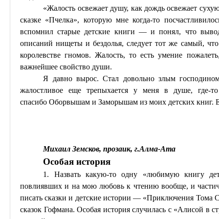
«Жалость освежает душу, как дождь освежает суху
сказке «Пчелка», которую мне когда-то посчастливилос
вспомнил старые детские книги — и понял, что вывод
описаний нищеты и бездолья, следует тот же самый, чт
королевстве гномов. Жалость, то есть умение пожалет
важнейшее свойство души.
Я давно вырос. Стал довольно злым господином.
жалостливое еще
трепыхается
у меня в душе, где-т
спасибо
Оборвышам
и
Заморышам
из моих детских книг. 
Михаил Земсков, прозаик, г
.А
лма-Ата
Особая история
1. Назвать какую-то одну «любимую книгу де
повлиявших и на мою любовь к чтению вообще, и частично
писать сказки и детские истории — «Приключения Тома
С
сказок Гофмана. Особая история случилась с «Алисой в ст