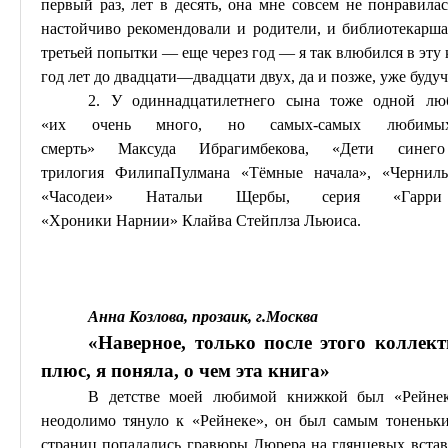
первый раз, лет в десять, она мне совсем не понравилас
настойчиво рекомендовали и родители, и библиотекарша
третьей попытки — еще через год — я так влюбился в эту 
год лет до двадцати—двадцати двух, да и позже,
уже
будуч
2. У одиннадцатилетнего сына тоже одной лю
«их
очень много
, но самых-самых любим
смерть»
Максуда
Ибрагимбекова
, «Дети синего
трилогия
Филипа
Пулмана
«Тёмные начала», «Чернил
«
Часодеи
» Натальи Щербы, серия «Га
«Хроники
Нарнии
»
Клайва
Стейплза
Льюиса.
Анна Козлова, прозаик, г
.М
осква
«Наверное, только после этого коллект
плюс, я поняла, о чем эта книга»
В детстве моей любимой книжкой был «Рейнек
неодолимо тянуло к «Рейнеке», он был самым тоненьки
страниц попадались гравюры Дюрера на глянцевых вставк