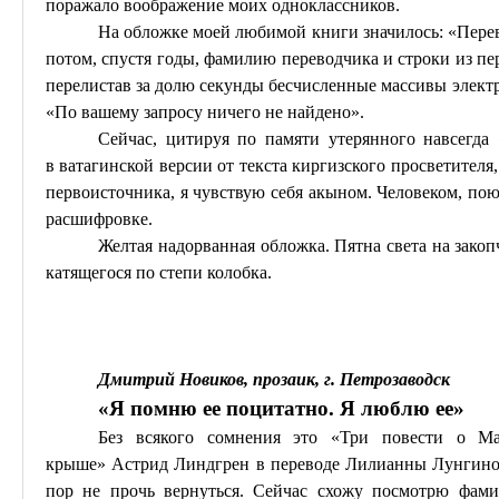
поражало воображение моих одноклассников.
На обложке моей любимой книги значилось: «Пер
потом, спустя годы, фамилию переводчика и строки из пе
перелистав за долю секунды бесчисленные массивы электр
«По вашему запросу ничего не найдено».
Сейчас, цитируя по памяти утерянного навсегда 
в
ватагинской
версии от текста киргизского просветителя,
первоисточника, я чувствую себя акыном. Человеком, пою
расшифровке.
Желтая надорванная обложка. Пятна света на зако
катящегося по степи колобка.
Дмитрий Новиков, прозаик,
г
. Петрозаводск
«Я помню ее
поцитатно
. Я люблю ее»
Без всякого
сомнения
это «Три повести о 
крыше»
Астрид
Линдгрен в переводе
Лилианны
Лунгин
пор не прочь вернуться. Сейчас
схожу
посмотрю фами