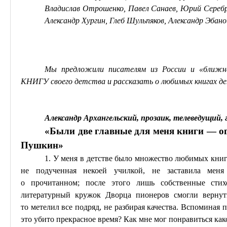
Владислав
Отрошенко
, Павел
Санаев
, Юрий Серебр
Александр
Хургин
, Глеб Шульпяков, Александр
Эбано
Мы предложили писателям из России и «ближне
КНИГУ своего детства и рассказать о любимых книгах де
Александр Архангельский, прозаик, телеведущий, 
«Были две главные для меня книги — 
Пушкин»
1. У меня в детстве было множество любимых книг
не подученная некоей
училкой
, не заставила меня
о
прочитанном
; после этого лишь собственные сти
литературный кружок Дворца пионеров смогли вернуть
то
метелил
все подряд, не разбирая качества. Вспоминая п
это убито прекрасное время? Как мне мог понравиться ка