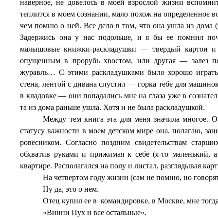
наверное, не довелось в моей взрослой жизни вспомнит
теплится в моем сознании, мало похож на определенное во
чем помню о ней. Все дело в том, что она ушла из дома (
Задержись она у нас подольше, и я бы ее помнил поч
малышовые книжки-раскладушки — твердый картон и к
опущенным в прорубь хвостом, или другая — залез п
журавль
… С
этими раскладушками было хорошо играть:
стена, лентой с дивана спустил — горка тебе для машинок
в кладовке — они попадались мне на глаза уже в сознате
та из дома раньше ушла. Хотя и не была раскладушкой.
Между тем книга эта для меня значила многое. 
статусу важности в моем детском мире она, полагаю, зан
ровесником. Согласно поздним свидетельствам старших
обхватив руками и прижимая к себе (я-то маленький, а
квартире. Располагался на полу и листал, разглядывая кар
На четвертом году жизни (сам не помню, но говорят)
Ну да, это о нем.
Отец купил ее в командировке, в Москве, мне тогда
«
Винни
Пух и все остальные».