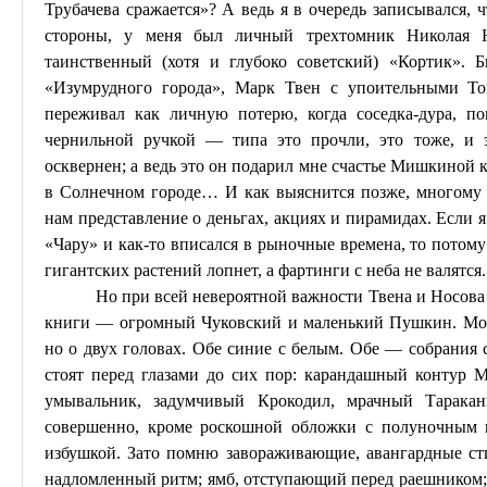
Трубачева сражается»? А ведь я в очередь записывался, 
стороны, у меня был личный трехтомник Николая Но
таинственный (хотя и глубоко советский) «Кортик».
Б
«Изумрудного города», Марк Твен с упоительными 
переживал как личную потерю, когда
соседка-дура
, по
чернильной ручкой — типа это прочли, это тоже, и 
осквернен; а ведь это он подарил мне счастье Мишкиной к
в Солнечном городе
… И
как выяснится позже, многому
нам представление о деньгах, акциях и пирамидах. Если 
«Чару» и как-то вписался в рыночные времена, то потому
гигантских растений лопнет, а фартинги с неба не валятся.
Но при всей невероятной важности Твена и Носова
книги — огромный Чуковский и маленький Пушкин. Можн
но о двух головах. Обе синие с белым. Обе — собрания 
стоят перед глазами до сих пор: карандашный контур
М
умывальник, задумчивый Крокодил, мрачный
Тарака
совершенно, кроме роскошной обложки с полуночным 
избушкой. Зато помню завораживающие, авангардные ст
надломленный ритм; ямб, отступающий перед раешником;