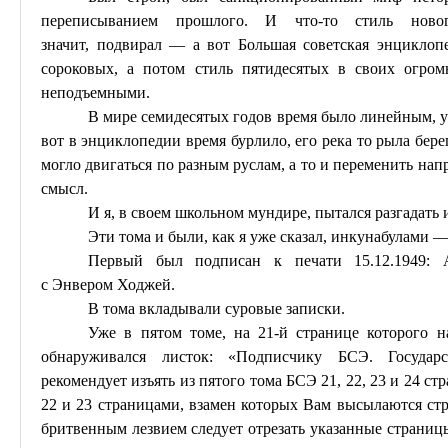
переписыванием прошлого. И что-то стиль ново
значит,
подвирал
— а вот Большая советская энциклопе
сороковых, а потом стиль пятидесятых в своих огром
неподъемными.
В мире семидесятых годов время было линейным, у
вот в энциклопедии время бурлило, его река то рыла берег
могло двигаться по разным руслам, а то и переменить нап
смысл.
И я, в своем школьном мундире, пытался разгадать 
Эти тома и были, как я уже сказал, инкунабулами 
Первый был подписан к печати 15.12.1949:
с
Энвером
Ходжей.
В тома вкладывали суровые записки.
Уже в пятом томе, на 21-й странице которого на
обнаруживался листок: «Подписчику БСЭ. Государс
рекомендует изъять из пятого тома БСЭ 21, 22, 23 и 24 с
22 и 23 страницами, взамен которых Вам высылаются с
бритвенным лезвием следует отрезать указанные страницы