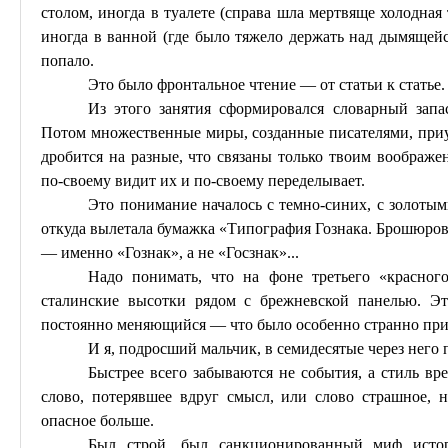
столом, иногда в туалете (справа шла мертвяще холодная
иногда в ванной (где было тяжело держать над дымящей
попало.
Это было фронтальное чтение — от статьи к статье.
Из этого занятия сформировался словарный запа
Потом множественные миры, созданные писателями, приу
дробится
на
разные, что связаны только твоим воображе
по-своему видит их и по-своему переделывает.
Это понимание началось с темно-синих, с золоты
откуда вылетала бумажка «Типография
Гознака
. Брошюро
— именно «
Гознак
», а не «
Госзнак
»...
Надо понимать, что на фоне третьего «красног
сталинские высотки рядом с брежневской панелью. Эт
постоянно меняющийся — что было особенно странно при
И я, подросший мальчик, в семидесятые через него 
Быстрее всего забываются не события, а стиль вр
слово, потерявшее вдруг смысл, или слово страшное, н
опасное больше.
Был строй, был санкционированный миф исто