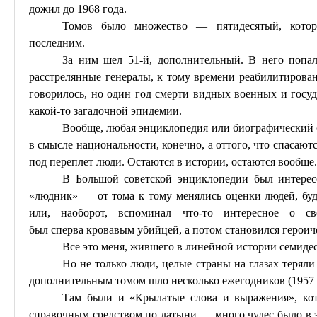
дожил до 1968 года.
Томов было множество — пятидесятый, кото
последним.
За ним шел 51-й,
дополнительный
. В него попа
расстрелянные генералы, к тому времени реабилитированн
говорилось, но один год смерти видных военных и госу
какой-то загадочной эпидемии.
Вообще, любая энциклопедия или биографический 
в смысле национальности, конечно, а оттого, что спасаю
под переплет люди. Остаются в истории, остаются вообще.
В Большой советской энциклопедии был интерес
«
людник
» — от тома к тому менялись оценки людей, буд
или, наоборот, вспоминал что-то интересное о с
был
сперва
кровавым убийцей, а потом становился героич
Все это меня, жившего в линейной истории семидес
Но не только люди, целые страны на глазах теряли
дополнительным томом шло несколько ежегодников (1957—
Там были и «Крылатые слова и выражения», ко
справочным средством по латыни — много чудес было в 