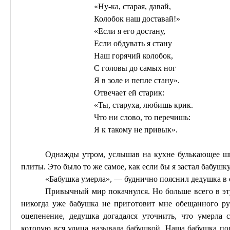
«Ну-ка,
старая
, давай,
Колобок наш доставай!»
«Если я его достану,
Если обдувать я стану
Н
аш горячий колобок,
С головы до самых ног
Я в золе и пепле стану».
Отвечает ей старик:
«Ты, старуха, любишь крик.
Что ни слово, то перечишь:
Я к такому не привык».
Однажды утром, услышав на кухне булькающее ш
плиты. Это было то же самое, как если бы я застал бабушку
«Бабушка умерла», — буднично пояснил дедушка в 
Привычный мир покачнулся. Но больше всего в эт
никогда уже бабушка не приготовит мне обещанного рум
оцепенение, дедушка догадался уточнить, что умерла
которую вся улица называла бабушкой. Наша бабушка по