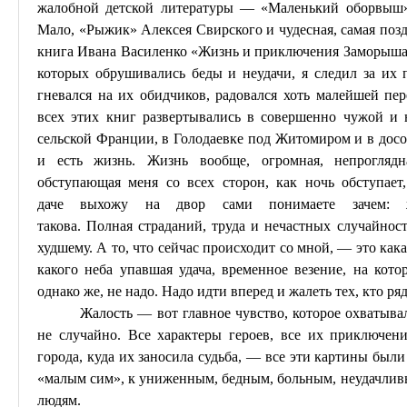
жалобной детской литературы — «Маленький
оборвыш
Мало, «Рыжик» Алексея Свирского и чудесная, самая поздн
книга Ивана Василенко «Жизнь и приключения
Заморыш
которых обрушивались беды и неудачи, я следил за их 
гневался на их обидчиков, радовался хоть малейшей пе
всех этих книг развертывались в совершенно чужой и 
сельской Франции, в
Голодаевке
под Житомиром и в досов
и есть жизнь. Жизнь вообще, огромная, непроглядн
обступающая меня со всех сторон, как ночь обступает
даче
выхожу на двор сами понимаете
зачем: 
такова.
Полная
страданий, труда и нечастных случайност
худшему. А то, что сейчас происходит со мной, — это кака
какого неба упавшая удача, временное везение, на котор
однако же, не надо. Надо идти вперед и жалеть тех, кто ря
Жалость — вот главное чувство, которое охватыва
не случайно. Все характеры героев, все их приключен
города, куда их заносила судьба, — все эти картины был
«малым сим», к униженным, бедным, больным, неудачлив
людям.