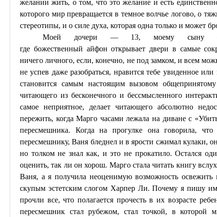
желании жить, о том, что это желание и есть единственно
которого мир превращается в темное волчье логово, о тя
стереотипы, и о силе духа, которая одна только и может б
Моей дочери — 13, моему сыну 
где
божественный
айфон
открывает двери в самые сок
ничего личного, если, конечно, не под замком, и всем мож
не успев даже разобраться, нравится тебе увиденное или 
становится самым настоящим вызовом общепринятому
читающего из бесконечного и бессмысленного интеракти
самое неприятное, делает читающего абсолютно нед
пережить, когда Марго часами лежала на диване с «Убить
пересмешника. Когда на прогулке она говорила, чт
пересмешнику, Ваня бледнел и в ярости сжимал кулаки, о
но толком не знал как, и это не прокатило. Остался о
оценить, так ли он хорош. Марго стала читать книгу вслух
Ваня, а я получила неоценимую возможность освежить 
скупым эстетским слогом
Харпер
Л
и. Почему я пишу им
прочли все, что полагается прочесть в их возрасте реб
пересмешник стал рубежом, стал точкой, в которой м