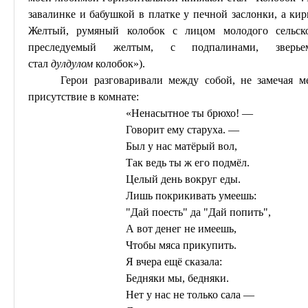
завалинке и бабушкой в платке у печной заслонки, а ки
Желтый, румяный колобок с лицом молодого сельско
преследуемый желтым, с подпалинами, звер
стал
дулдулом
колобок»).
Герои разговаривали между собой, не замечая м
присутствие в комнате:
«Ненасытное ты брюхо! —
Говорит ему старуха. —
Был у нас матёрый вол,
Так ведь ты ж его подмёл.
Целый день вокруг еды.
Лишь покрикивать умеешь:
"Дай поесть" да "Дай попить",
А вот денег не имеешь,
Чтобы мяса прикупить.
Я вчера ещё сказала:
Бедняки мы, бедняки.
Нет у нас не только сала —