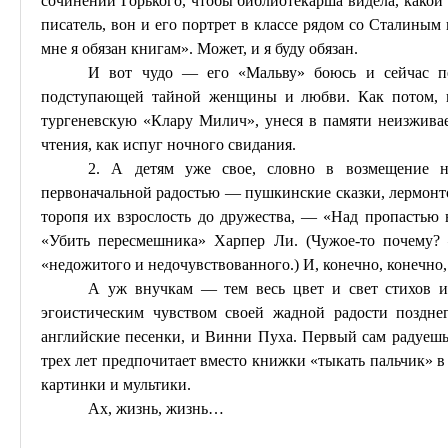
сочинений Горького, чтобы библиотекарша видела, какой
писатель, вон и его портрет в классе рядом со Сталины
мне я обязан книгам». Может, и я буду обязан.
И вот чудо — его «Мальву»
боюсь
и сейчас п
подступающей тайной женщины и любви. Как потом, п
тургеневскую «Клару
Милич
», унеся в памяти
неизжива
чтения, как испуг ночного свидания.
2. А детям уже свое, словно в возмещение
н
первоначальной радостью — пушкинские сказки,
лермонт
торопя их взрослость до дружества, — «Над пропастью 
«Убить пересмешника»
Харпер
Л
и. (Чужое-то почему?
«
недожитого
и
недочувствованного
.) И, конечно, конечно
А уж внучкам — тем весь цвет и свет стихов и
эгоистическим чувством своей жадной радости поздн
английские песенки, и
Винни
Пуха. Первый сам радуешьс
трех лет предпочитает вместо книжки «тыкать пальчик» в
картинки и мультики.
Ах, жизнь, жизнь…