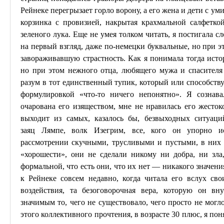
Рейнеке перегрызает горло ворону, а его жена и дети с ум
корзинка с провизией, накрытая крахмальной салфетко
зеленого лука. Еще не умея толком читать, я постигала с
на первый взгляд, даже по-немецки буквальные, но при э
завораживавшую страстность. Как я понимала тогда исто
но при этом нежного отца, любящего мужа и спасителя 
разум в тот единственный тупик, который или способству
формулировкой «что-то ничего непонятно». Я сознав
очарована его изяществом, мне не нравилась его жестоко
выходит из самых, казалось бы, безвыходных ситуац
заяц
Лямпе
, волк
Изегрим
, все, кого он упорно и
рассмотрении скучными, трусливыми и пустыми, в них 
«
хорошести
», они не сделали никому ни добра, ни зла,
формальной, что есть они, что их нет — никакого значени
к Рейнеке совсем недавно, когда читала его вслух сво
воздействия, та безоговорочная вера, которую он вн
значимым то, чего не существовало, чего просто не могло
этого коллективного прочтения, в возрасте 30 плюс, я пон