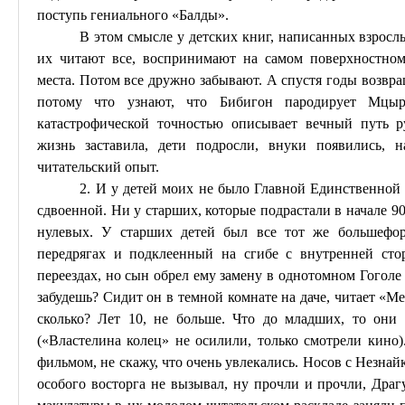
поступь гениального «
Балды
».
В этом смысле у детских книг, написанных взросл
их читают все, воспринимают на самом поверхностном
места. Потом все дружно забывают. А спустя годы возвра
потому что узнают, что
Бибигон
пародирует Мцыр
катастрофической точностью описывает вечный путь ру
жизнь заставила, дети подросли, внуки появились, 
читательский опыт.
2. И у детей моих не было Главной Единственной
сдвоенной.
Ни у старших, которые подрастали
в начале
90
нулевых. У старших детей был все тот же большефо
передрягах и подклеенный на сгибе с внутренней ст
переездах, но сын обрел ему замену в однотомном Гоголе 
забудешь? Сидит он в темной комнате на даче, читает «М
сколько? Лет 10, не больше. Что до младших, то он
(«Властелина колец» не осилили, только смотрели кино
фильмом, не скажу, что очень увлекались. Носов с Незна
особого восторга не вызывал, ну прочли и прочли, Дра