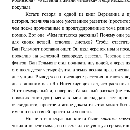
Робинзона», «Растения в жизни человека» и еще несколько
покупала.
Кстати говоря, в одной из книг Верзилина я п
история, повлияла на мое умственное развитие (простите
чем позже прочитанные и проштудированные тома разных
помню. Вот она: «Чем питаются растения? Почему они рас
для своих ветвей, стволов, листьев? Чтобы ответит
Ван
Гельмонт
поставил опыт. Он взял черенок ивы и поса
прокалив на железной сковороде, взвесил. Черенок ве
фунтов. Ван
Гельмонт
стал поливать иву водой, а через п
сто шестьдесят четыре фунта, а земля весила практически
две унции. Вывод ясен и очевиден: растения питаются в
два с лишним века Ян
Ингенхаус
доказал, что растения
Этот немудреный и, наверное, банальный рассказ (не сом
похожих эпизодов) меня в мои двенадцать лет прос
очевидности; простое и ясное доказательство может быт
именно из-за своей простоты и ясности.
Но не эти прекрасные книги были
книгами моег
читал и перечитывал, изо всех сил сочувствуя героям, ино