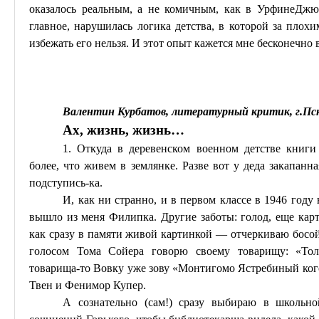
оказалось реальным, а не комичным, как в
Урфине
Джю
главное, нарушилась логика детства, в которой за плохи
избежать его
нельзя. И этот опыт кажется мне бесконечно
Валентин Курбатов, литературный критик, г
.П
с
Ах, жизнь, жизнь…
1. Откуда в деревенском военном детстве книги
более
,
что живем в землянке.
Разве вот у деда закапанн
подступись-ка.
И, как ни странно, и в первом классе в 1946 год
вышло из меня
Филипка
. Другие заботы: голод, еще кар
как сразу в памяти живой картинкой — отчеркиваю босо
голосом Тома
Сойера
говорю своему товарищу: «Тол
товарища-то Вовку уже зову «
Монтигомо
Ястребиный кого
Твен и
Фенимор
Купер.
А сознательно (сам!) сразу выбираю в школьно