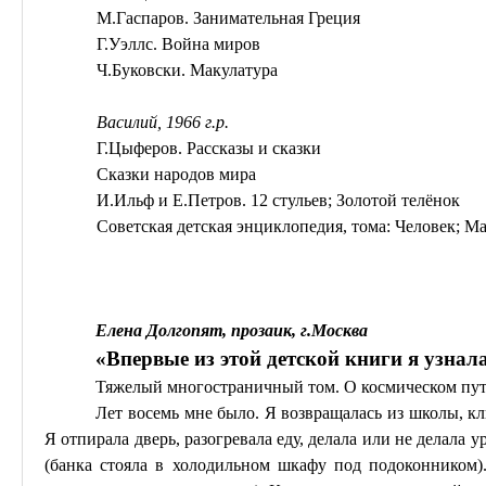
М.Гаспаров
. Занимательная Греция
Г.Уэллс. Война миров
Ч.Буковски
. Макулатура
Василий, 1966 г.р.
Г.Цыферов. Рассказы и сказки
Сказки народов мира
И.Ильф и Е.Петров. 12 стульев; Золотой телёнок
Советская детская энциклопедия, тома: Человек; Ма
Елена Долгопят, прозаик, г
.М
осква
«Впервые из этой детской книги я узнал
Тяжелый многостраничный том. О космическом пут
Лет восемь мне было. Я возвращалась из школы, к
Я отпирала дверь, разогревала еду, делала или не делала 
(банка стояла в холодильном шкафу под подоконником).