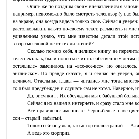
Опять же по поздним своим впечатлениям я запомн
например, невозможно было смотреть телевизор (у нас бы
на экране, она всегда видела только свое. Сейчас я уверен:
растолковывать как-то по-своему текст, разъяснять и мне 
удивлением узнаю, что мне известны детали этой ист
зазор
смысловой
не от тех ли чтений?
Сколько помню себя, я целиком книгу не перечит
телеспектакль, были попытки читать собственным детям ф
остальные» заменилось на «все-все-все», но оказалос
английском. По правде сказать, я и сейчас не уверен,
целиком. Отдельные главы — читались мне тогда многок
то
я был предубежден и слушать сам не хотел. Наверное, и
Да, рисунки… Их обсуждали мы с бабушкой больше 
Сейчас я их нашел в интернете, и сразу стало мне в
Все правильно: именно те. Черно-белые плюс цве
сон – старый, забытый.
Только сейчас узнал, кто автор иллюстраций — Ал
А ведь это сюрприз.