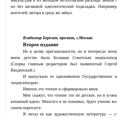
макулатуры в их молодом читательском раскладе заняли 
но без шелковой идеологической подкладки. Например
воителей
; автора я сразу же забыл.
Владимир Березин, прозаик, г
.М
осква
Второе издание
Не в целях оригинальности, но в интересах неоп
моем детстве была Большая Советская энциклопе
(
Сперва
главным редактором был знаменитый Сергей
Введенский.)
И выпускало ее одноименное Государственное на
энциклопедия».
Именно это чтение и сформировало меня.
Мне скажут, что чтение это не детское, но я угов
книжный идеал. Многого я не понимал, будто ученик
во
синем переплете.
Я читал ее как художественную литературу — ст