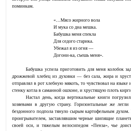
поминкам.
«…Мясо жирного вола
И
мука со дна мешка.
Бабушка меня спекла
Д
ля седого старика.
Убежал я из огня —
Догони-ка, съешь меня».
Бабушка успела приготовить для меня колобок з
дрожжевой хлебец из духовки — без сала, жира и хрус
отправлял в рот хлебную мякоть, то чувствовал на языке и
стенку котла в саманной
ошхоне
, и хрустящую плоть кирги
Настал день, когда вертикальные книги погрузил
хозяевами в другую страну.
Горизонтальные
же легли н
бездонного подпола тянуло сырым картофельным духом. 
проигрывателем, заставлявшим черные шипящие планеты
своей оси, и тяжелым велосипедом «Пенза», чье доист