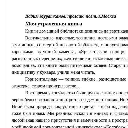
Вадим Муратханов
, прозаик, поэт, г
.М
осква
Моя утраченная книга
Книги домашней библиотеки делились
на
вертикал
Вертикальные, взрослые, теснились пестрыми ряд
зачитанные, со стертой позолотой обложек, с
полуоторв
корешками.
«Лунный камень», «Ярче тысячи солнц»,
расшатанных переплетах, желтеющие и расклеивающиеся 
домочадцев, эти книги были питомцами хозяев. Старели 
инициативу у букваря, учили меня читать.
Горизонтальные
— тонкие, гибкие, разноцветные 
этажерке, старом проигрывателе…
В то время у государства было русское лицо: оно с
черно-белых экранов и портретов на демонстрациях. Но 
Иной была природа вокруг, иного цвета — небо над нам
тоже был иным. Мы ревниво искали в книгах и фильма
любой знак нашего присутствия и
замеченности
в простра
моей любимой горизонтальной книжкой стал «Колобок». 