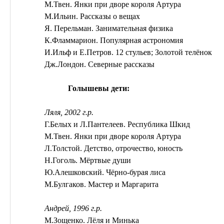
М.Твен. Янки при дворе короля Артура
М.Ильин. Рассказы о вещах
Я. Перельман. Занимательная физика
К.Фламмарион
. Популярная астрономия
И.Ильф и Е.Петров. 12 стульев; Золотой телёнок
Дж
.Л
ондон. Северные рассказы
Голышевы дети:
Ляля, 2002 г.р.
Г.Белых и Л.Пантелеев. Республика
Шкид
М.Твен. Янки при дворе короля Артура
Л.Толстой. Детство, отрочество, юность
Н.Гоголь. Мёртвые души
Ю.Алешковский
. Чёрно-бурая лиса
М.Булгаков. Мастер и Маргарита
Андрей, 1996 г.р.
М.Зощенко. Лёля и
Минька