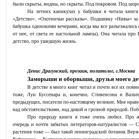
были скрыты, видны, но скрыты. Под покровом. Под шор
На летних каникулах у бабушки я читала книги
«Детство». «Охотничьи рассказы». Подшивку «Нивы» за 
бабушка одинокими вечерами, когда мы все разъезжались 
от нее, от света ее настольной лампы). Она читала про
детство, про ушедшую жизнь.
Денис Драгунский, прозаик, политолог, г
.М
осква
Заморыши
и
оборвыши
, друзья моего де
В детстве я много книг читал и почти все их пом
тоже, Луи
Буссенара
и, конечно, Стивенсона и Вальте
предыдущих, писатели по-настоящему великие. Мне нравил
над обстоятельствами, над дикой и грозной природой. Побе
Про природу книги я тоже очень любил. Про
очередь и почти забытых литераторов-натуралистов —
С
растения тоже — был такой ленинградский ботаник Верз