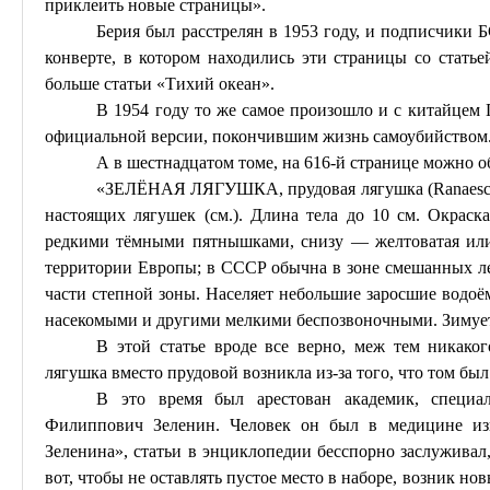
приклеить новые страницы».
Берия был расстрелян в 1953 году, и подписчики
конверте, в котором находились эти страницы со статье
больше статьи «Тихий океан».
В 1954 году то же самое произошло и с китайцем
официальной версии, покончившим жизнь самоубийством
А в шестнадцатом томе, на 616-й странице можно о
«ЗЕЛЁНАЯ ЛЯГУШКА, прудовая лягушка (
Ranaesc
настоящих лягушек (
см
.). Длина тела до 10 см. Окраск
редкими тёмными пятнышками, снизу — желтоватая или
территории Европы; в СССР обычна в зоне смешанных ле
части степной зоны. Населяет небольшие заросшие водоём
насекомыми и другими мелкими беспозвоночными. Зимует
В этой статье вроде все верно, меж тем никаког
лягушка
вместо
прудовой возникла из-за того, что том был
В это время был арестован академик, специа
Филиппович Зеленин. Человек он был в медицине из
Зеленина», статьи в
энциклопедии
бесспорно заслуживал,
вот, чтобы не оставлять пустое место в наборе, возник но