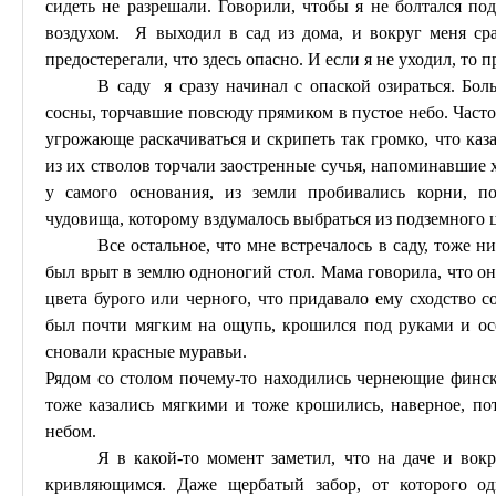
сидеть не разрешали. Говорили, чтобы я не болтался п
воздухом. Я выходил в сад из дома, и вокруг меня ср
предостерегали, что здесь опасно. И если я не уходил, то 
В саду я сразу начинал с опаской озираться. Бо
сосны, торчавшие повсюду прямиком в пустое небо. Часто
угрожающе раскачиваться и скрипеть так громко, что
каз
из их стволов торчали заостренные сучья, напоминавшие 
у самого основания, из земли пробивались корни, по
чудовища, которому вздумалось выбраться из подземного ц
Все остальное, что мне встречалось в саду, тоже ни
был врыт в землю одноногий стол. Мама говорила, что он
цвета бурого или черного, что придавало ему сходство 
был почти мягким на ощупь, крошился под руками и осе
сновали красные муравьи.
Рядом со столом почему-то находились чернеющие финс
тоже казались мягкими и тоже крошились, наверное, по
небом.
Я в какой-то момент заметил, что на даче и вок
кривляющимся. Даже щербатый забор, от которого од