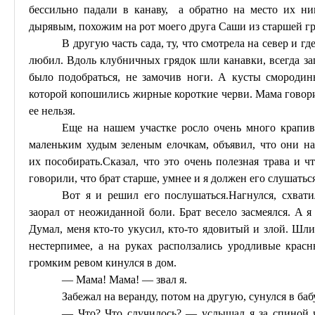
бессильно падали в канаву, а обратно на место их ник
дырявым, похожим на рот моего друга Саши из старшей гр
В другую часть сада, ту, что смотрела на север и г
любил. Вдоль клубничных грядок шли канавки, всегда зап
было подобраться, не замочив ноги. А кусты смородин
которой копошились жирные короткие черви. Мама говори
ее нельзя.
Еще на нашем участке росло
очень много
крапив
маленьким худым зеленым елочкам, объявил, что они н
их
пособирать
.С
казал
, что это очень полезная трава и 
говорили, что брат старше, умнее и я должен его слушаться
Вот я и решил его
послушаться
.Н
агнулся
, схват
заорал от неожиданной боли. Брат весело засмеялся. А я
Думал, меня кто-то укусил, кто-то ядовитый и злой. Шли
нестерпимее, а на руках расползались уродливые красн
громким ревом кинулся в дом.
— Мама! Мама! — звал я.
Забежал на веранду, потом
на
другую, сунулся в ба
— Что? Что случилось? — услышал я за спиной 