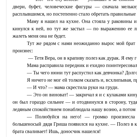
двери, буфет, человеческие фигуры — сначала мелькн
расплывшимся, но постепенно стало обретать правильные 
Маму я нашел на кухне. Она стояла у раковины и
кинулся к ней, но
тут
же застыл — по выражению ее лиц
жалеть меня она не будет.
Тут же рядом с нами неожиданно вырос мой брат 
произнес:
— Тетя Вера, он в крапиву полез как
дурак
. Я ему
Мама расправила передник и ехидно поинтересовал
— Ты чего нюни тут распустил как девчонка? Долго
Я ничего не мог ей толком сказать и, всхлипывая,
— И что? — мама скрестила руки на груди.
— Это он виноват! — закричал я и с кулаками кину
он был гораздо сильнее — и отодвинулся в сторону, туда
ледяным спокойствием понаблюдала нашу возню, а потом 
— Полюбуйся на него! — громко произнесла 
большеносый дядя Гриша появился на кухне. — Полез в кра
брата сваливает!
Ишь
, доносчик нашелся!