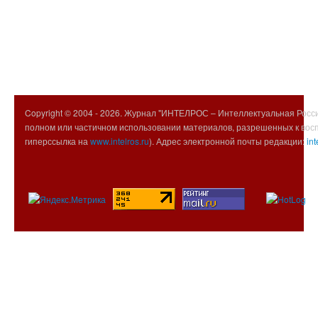
Copyright © 2004 -
2026. Журнал "ИНТЕЛРОС – Интеллектуальная Росси
полном или частичном использовании материалов, разрешенных к вос
гиперссылка на
www.intelros.ru
). Адрес электронной почты редакции:
int