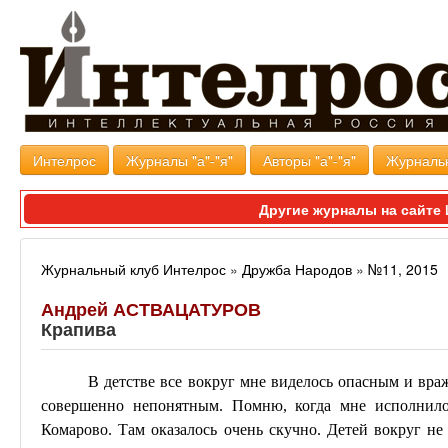
Интелрос
Журналы "а"-"я"
Авторы "а"-"я"
Журналь
Другие журналы на сайт
Журнальный клуб Интелрос
»
Дружба Народов
»
№11, 2015
Андрей АСТВАЦАТУРОВ
Крапива
В детстве все вокруг мне виделось опасным и вра
совершенно непонятным. Помню, когда мне исполнилос
Комарово. Там оказалось очень скучно. Детей вокруг не