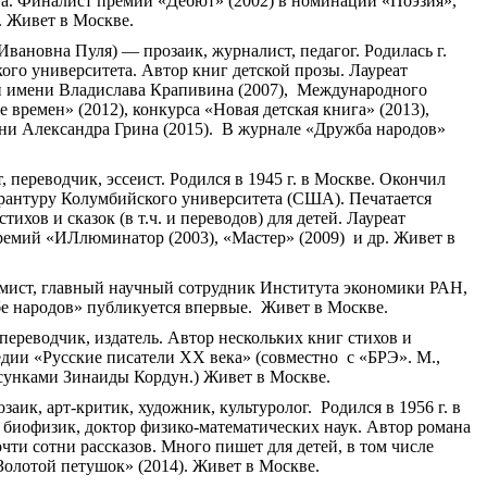
та
. Финалист премии «Дебют» (2002) в номинации «Поэзия»,
. Живет в Москве.
Ивановна Пуля) — прозаик, журналист, педагог. Родилась
г
.
го университета. Автор книг детской прозы. Лауреат
 имени Владислава Крапивина (2007), Международного
 времен» (2012), конкурса «Новая детская книга» (2013),
ни Александра Грина (2015). В журнале «Дружба народов»
 переводчик, эссеист. Родился в 1945 г. в Москве. Окончил
ирантуру Колумбийского университета (США). Печатается
тихов и сказок (в т.ч. и переводов) для детей. Лауреат
ремий «
ИЛлюминатор
(2003), «Мастер» (2009) и др. Живет в
мист, главный научный сотрудник Института экономики РАН,
е народов» публикуется впервые. Живет в Москве.
переводчик, издатель. Автор нескольких книг стихов и
едии «Русские писатели XX века» (совместно с «БРЭ».
М.,
сунками Зинаиды
Кордун
.) Живет в Москве.
озаик,
арт-критик
, художник, культуролог. Родился в 1956 г. в
 биофизик, доктор физико-математических наук. Автор романа
очти сотни рассказов. Много пишет для детей, в том числе
«Золотой петушок» (2014). Живет в Москве.