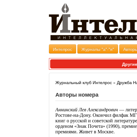
Интелрос
Журналы "а"-"я"
Авторы
Другие
Журнальный клуб Интелрос
»
Дружба Н
Авторы номера
Аннинский Лев Александрович
— литер
Ростове-на-Дону. Окончил филфак МГУ 
книг о русской и советской литератур
орденом «Знак Почета» (1990), прем
премиями. Живет в Москве.