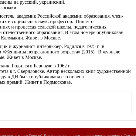
едены на русский, украинский,
. языки.
сатель, академик Российской академии образования, член-
ких и социальных наук, профессор. Пишет о
ниях и процессах сельской школы, педагогических
и отечественного образования. В этом номере опубликован
 Калмыкии. Живет в Москве.
ик и журналист-интервьюер. Родился в 1975 г. в
в «Женщины непреклонного возраста» (2015). В журнале
ые. Живет в Москве.
аик. Родился в Барнауле в 1962 г.
ета в г. Свердловске. Автор нескольких книг художественной
году в ДН была опубликована его повесть
ных премий. Живет в Подмосковье.
еллектуальная Россия". Все права защищены и охраняются законом. Свиде