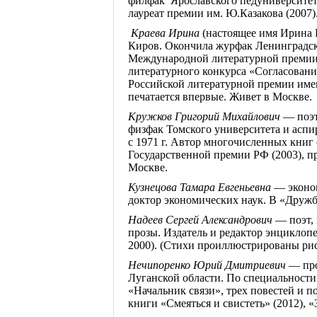
филфак
Ярославского
педуниверсите
лауреат премии им. Ю.Казакова (2007)
Краева Ирина
(настоящее имя Ирина 
Киров. Окончила
журфак
Ленинградско
Международной литературной премии
литературного конкурса «Согласование
Российской литературной премии име
печатается впервые. Живет в Москве.
Кружков Григорий Михайлович
— поэт,
физфак Томского университета и асп
с 1971 г. Автор многочисленных книг с
Государственной премии РФ (2003), п
Москве.
Кузнецова Тамара Евгеньевна
— эконо
доктор экономических наук. В «Дружб
Надеев
Сергей Александрович
— поэт, 
прозы.
Издатель и редактор энциклоп
2000).
(Стихи проиллюстрированы ри
Нечипоренко Юрий Дмитриевич
— пр
Луганской области. По специальности
«Начальник связи», трех повестей и п
книги «Смеяться и свистеть» (2012), 