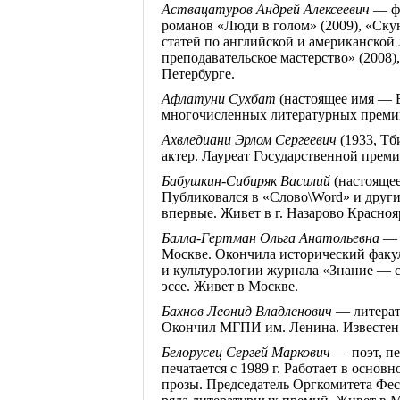
Аствацатуров
Андрей Алексеевич
— фи
романов «Люди в голом» (2009), «
Ску
статей по английской и американской
преподавательское мастерство» (2008)
Петербурге.
Афлатуни
Сухбат
(настоящее имя — Е
многочисленных литературных премий
Ахвледиани Эрлом Сергеевич
(1933, Т
актер. Лауреат Государственной прем
Бабушкин-Сибиряк Василий
(настоящее
Публиковался в «
Слово\Word
» и друг
впервые. Живет в
г
. Назарово Красноя
Балла-Гертман
Ольга Анатольевна
— 
Москве. Окончила исторический факу
и
культурологии
журнала «Знание — с
эссе. Живет в Москве.
Бахнов
Леонид
Владленович
— литерат
Окончил МГПИ им. Ленина. Известен к
Белорусец
Сергей Маркович
— поэт, пе
печатается с 1989 г. Работает в основ
прозы. Председатель Оргкомитета Фес