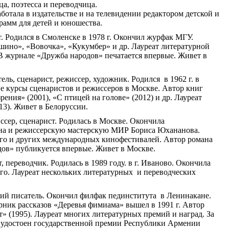
а, поэтесса и переводчица.
ботала в издательстве и на телевидении редактором детской и
рамм для детей и юношества.
. Родился в Смоленске в 1978 г. Окончил
журфак
МГУ.
ашино
», «Вовочка», «
Кукумбер
» и др. Лауреат литературной
 В журнале «Дружба народов» печатается впервые. Живет в
ель, сценарист, режиссер, художник. Родился в 1962 г. в
е курсы
сценаристов и режиссеров в Москве. Автор книг
рения» (2001), «С птицей на голове» (2012) и др. Лауреат
13). Живет в Белоруссии.
сер, сценарист. Родилась в Москве. Окончила
на и режиссерскую мастерскую МИР Бориса
Юхананова
.
го
и других международных кинофестивалей. Автор романа
дов» публикуется впервые. Живет в Москве.
, переводчик. Родилась в 1989 году
.
в
г. Иваново. Окончила
го. Лауреат нескольких литературных и переводческих
ий писатель. Окончил филфак пединститута в Ленинакане.
орник рассказов «Деревья фимиама» вышел в 1991 г. Автор
т
» (1995). Лауреат многих литературных премий и наград. За
» удостоен государственной премии Республики Армении