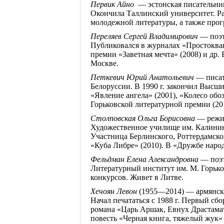
Первик
Айно
— эстонская писательниц
Окончила
Таллинский
университет. Ра
молодежной литературы, а также прог
Переляев
Сергей Владимирович
— поэт
Публиковался в журналах «
Простокв
премии «Заветная мечта» (2008) и др.
Москве.
Петкевич
Юрий Анатольевич
— писат
Белоруссии. В 1990 г.
закончил Высши
«Явление ангела» (2001), «Колесо обоз
Горьковской литературной премии (20
Столповская
Ольга Борисовна
— режис
Художественное училище им. Калини
Участница
Берлинского
,
Роттердамско
«Куба
Либре
» (2010). В «Дружбе наро
Фельдман Елена Александровна
— поэт
Литературный институт им. М. Горько
конкурсов. Живет в Литве.
Хечоян
Левон
(1955—2014) — армянск
Начал печататься с 1988 г. Первый сб
романа «Царь
Аршак
, Евнух
Драстама
повесть «Черная книга, тяжелый жук