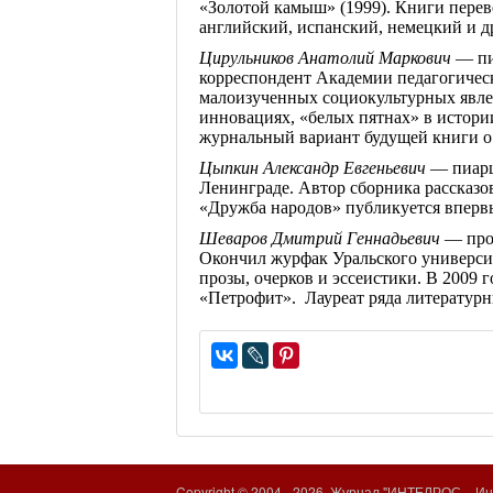
«Золотой камыш» (1999). Книги перев
английский, испанский, немецкий и др
Цирульников
Анатолий Маркович
— пи
корреспондент Академии педагогичес
малоизученных
социокультурных
явле
инновациях, «белых пятнах» в истори
журнальный вариант будущей книги о
Цыпкин
Александр Евгеньевич
— пиарщ
Ленинграде. Автор сборника рассказо
«Дружба народов» публикуется вперв
Шеваров
Дмитрий Геннадьевич
— проз
Окончил
журфак
Уральского университ
прозы, очерков и эссеистики. В 2009 
«
Петрофит
». Лауреат ряда литератур
Copyright © 2004 -
2026. Журнал "ИНТЕЛРОС – Инт