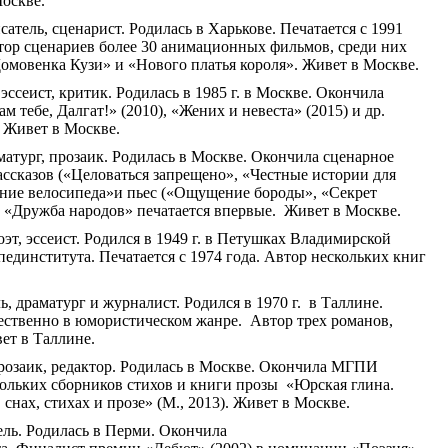
оскве.
атель, сценарист. Родилась в Харькове. Печатается с 1991
втор сценариев более 30 анимационных фильмов, среди них
омовенка
Кузи» и «Нового платья короля». Живет в Москве.
эссеист, критик. Родилась в 1985 г. в Москве. Окончила
ам тебе,
Далгат
!» (2010), «Жених и невеста» (2015) и др.
 Живет в Москве.
атург, прозаик. Родилась в Москве. Окончила сценарное
ассказов («Целоваться запрещено», «Честные истории для
ение велосипеда
»и
пьес («Ощущение бороды», «Секрет
ле «Дружба народов» печатается впервые. Живет в Москве.
эт, эссеист. Родился в 1949 г. в Петушках Владимирской
единститута. Печатается с 1974 года. Автор нескольких книг
, драматург и журналист. Родился в 1970 г. в
Таллине
.
ественно в юмористическом жанре. Автор трех романов,
вет в
Таллине
.
розаик, редактор. Родилась в Москве. Окончила МГПИ
кольких сборников стихов и книги прозы «Юрская глина.
в
снах, стихах и прозе» (М., 2013). Живет в Москве.
ль. Родилась в Перми. Окончила