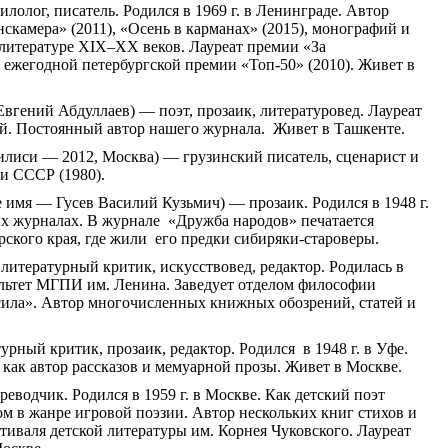
лолог, писатель. Родился в 1969 г. в Ленинграде. Автор
нскамера
» (2011), «Осень в карманах» (2015), монографий и
 литературе XIX–XX веков. Лауреат премии «За
, ежегодной петербургской премии «Топ-50» (2010). Живет в
вгений Абдуллаев) — поэт, прозаик, литературовед. Лауреат
. Постоянный автор нашего журнала. Живет в Ташкенте.
билиси — 2012, Москва) — грузинский писатель, сценарист и
ии СССР (1980).
 имя — Гусев Василий Кузьмич) — прозаик. Родился в 1948 г.
их журналах. В журнале «Дружба народов» печатается
рского края, где жили его предки сибиряки-староверы.
литературный критик, искусствовед, редактор. Родилась в
льтет МГПИ им. Ленина. Заведует отделом философии
ила». Автор многочисленных книжных обозрений, статей и
урный критик, прозаик, редактор. Родился в 1948 г. в Уфе.
ак автор рассказов и мемуарной прозы. Живет в Москве.
реводчик. Родился в 1959 г. в Москве. Как детский поэт
ном в жанре игровой поэзии. Автор нескольких книг стихов и
тиваля детской литературы им. Корнея Чуковского. Лауреат