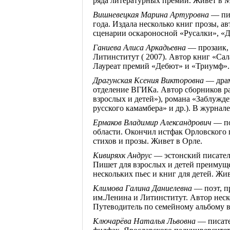
ряда литературных премий. Живет в М
Вишневецкая Марина Артуровна
— пис
года. Издала несколько книг прозы, а
сценарии
оскароносной
«Русалки», «
Д
Ганиева Алиса Аркадьевна
— прозаик, 
Литинститут
(
2007). Автор книг «Сал
Лауреат премий «Дебют» и «Триумф».
Драгунская Ксения Викторовна
— драм
отделение
ВГИКа
. Автор сборников р
взрослых и детей»), романа «Заблужд
русского
камамбера
» и др.). В журна
Ермаков Владимир Александрович
— по
области. Окончил истфак Орловского п
стихов и прозы. Живет в Орле.
Кивиряхк
Андрус
— эстонский писатель
Пишет для взрослых и детей преимущ
нескольких пьес и книг для детей. Жи
Климова Галина
Даниелевна
— поэт, п
им
.Л
енина и Литинститут. Автор нес
Путеводитель по семейному альбому
Ключарёва Наталья Львовна
— писате