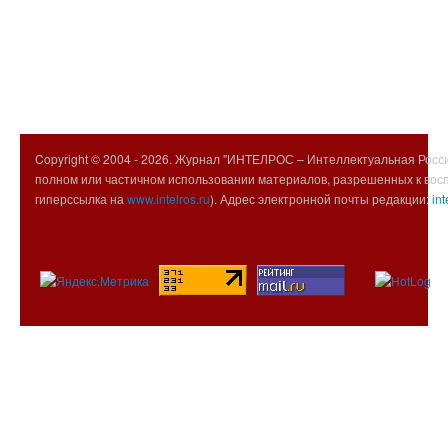
Copyright © 2004 -
2026. Журнал "ИНТЕЛРОС – Интеллектуальная Росси
полном или частичном использовании материалов, разрешенных к вос
гиперссылка на
www.intelros.ru
). Адрес электронной почты редакции:
int