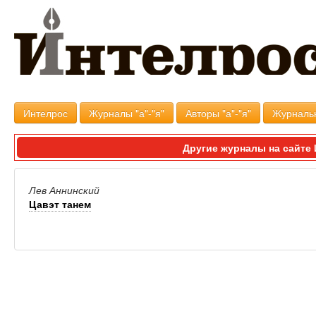
Интелрос
Журналы "а"-"я"
Авторы "а"-"я"
Журналь
Другие журналы на сайт
Лев Аннинский
Цавэт танем