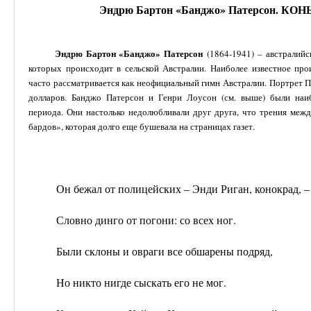
Эндрю Бартон «Банджо» Патерсон. 
Эндрю Бартон «Банджо» Патерсон
(1864-1941) – австралийс
которых происходит в сельской Австралии. Наиболее известное пр
часто рассматривается как неофициальный гимн Австралии. Портрет П
долларов. Банджо Патерсон и Генри Лоусон (см. выше) были наиб
периода. Они настолько недолюбливали друг друга, что трения меж
бардов», которая долго еще бушевала на страницах газет.
Он бежал от полицейских – Энди Риган, конокрад, –
Словно динго от погони: со всех ног.
Были склоны и овраги все обшарены подряд,
Но никто нигде сыскать его не мог.