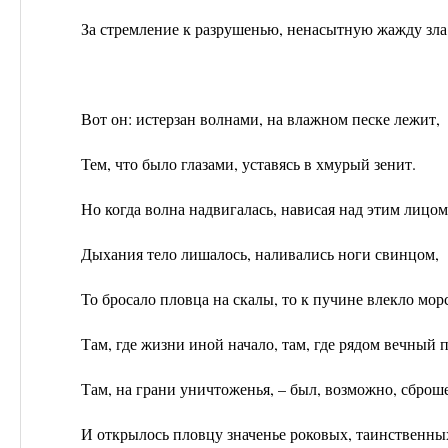
За стремление к разрушенью, ненасытную жажду зла
Вот он: истерзан волнами, на влажном песке лежит,
Тем, что было глазами, уставясь в хмурый зенит.
Но когда волна надвигалась, нависая над этим лицом
Дыхания тело лишалось, наливались ноги свинцом,
То бросало пловца на скалы, то к пучине влекло мор
Там, где жизни иной начало, там, где рядом вечный 
Там, на грани уничтоженья, – был, возможно, сброш
И открылось пловцу значенье роковых, таинственны