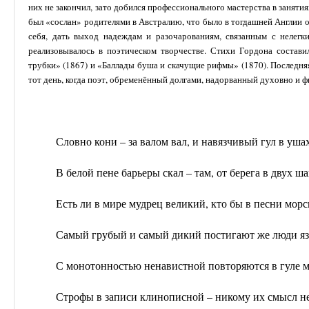
них не закончил, зато добился профессионального мастерства в занятия
был «сослан» родителями в Австралию, что было в тогдашней Англии 
себя, дать выход надеждам и разочарованиям, связанным с нелегк
реализовывалось в поэтическом творчестве. Стихи Гордона состав
трубки» (1867) и «Баллады буша и скачущие рифмы» (1870). Последня
тот день, когда поэт, обременённый долгами, надорванный духовно и ф
Словно кони – за валом вал, и навязчивый гул в ушах
В белой пене барьеры скал – там, от берега в двух шаг
Есть ли в мире мудрец великий, кто бы в песни мор
Самый грубый и самый дикий постигают же люди яз
С монотонностью ненавистной повторяются в гуле 
Строфы в записи клинописной – никому их смысл не