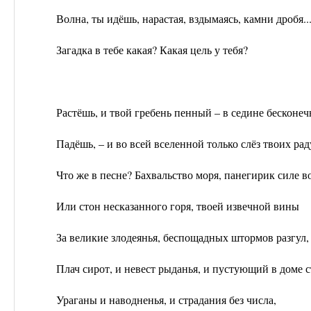
Волна, ты идёшь, нарастая, вздымаясь, камни дробя..
Загадка в тебе какая? Какая цель у тебя?
Растёшь, и твой гребень пенный – в седине бесконеч
Падёшь, – и во всей вселенной только слёз твоих ра
Что же в песне? Бахвальство моря, панегирик силе 
Или стон несказанного горя, твоей извечной вины
За великие злодеянья, беспощадных штормов разгул,
Плач сирот, и невест рыданья, и пустующий в доме с
Ураганы и наводненья, и страдания без числа,