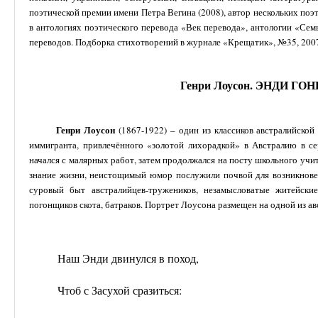
поэтической премии имени Петра Вегина (2008), автор нескольких поэ
в антологиях поэтического перевода «Век перевода», антологии «Сем
переводов. Подборка стихотворений в журнале «Крещатик», №35, 2007
Генри Лоусон. ЭНДИ ГО
Генри Лоусон
(1867-1922) – один из классиков австралийской
иммигранта, привлечённого «золотой лихорадкой» в Австралию в с
начался с малярных работ, затем продолжался на посту школьного учи
знание жизни, неистощимый юмор послужили почвой для возникновен
суровый быт австралийцев-тружеников, незамысловатые житейские
погонщиков скота, батраков. Портрет Лоусона размещен на одной из ав
Наш Энди двинулся в поход,
Чтоб с Засухой сразиться: