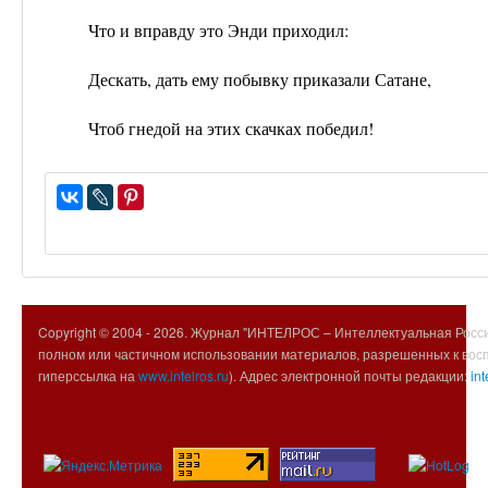
Что и вправду это Энди приходил:
Дескать, дать ему побывку приказали Сатане,
Чтоб гнедой на этих скачках победил!
Copyright © 2004 -
2026. Журнал "ИНТЕЛРОС – Интеллектуальная Росси
полном или частичном использовании материалов, разрешенных к вос
гиперссылка на
www.intelros.ru
). Адрес электронной почты редакции:
int