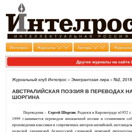
Интелрос
Журналы "а"-"я"
Авторы "а"-"я"
Журналь
Другие журналы на сайт
Журнальный клуб Интелрос
»
Эмигрантская лира
»
№2, 2018
АВСТРАЛИЙСКАЯ ПОЭЗИЯ В ПЕРЕВОДАХ НА
ШОРГИНА
Сергей Шоргин
Переводчик –
. Родился в Кировограде в1952 
1999 г.занимается переводом иноязычной поэзии и сочинением со
произведения классиков и современных авторов английской, шотландск
польской, украинской, белорусской, словацкой, немецкой литерату