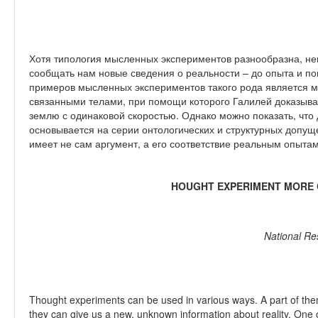
Хотя типология мысленных экспериментов разнообразна, нек
сообщать нам новые сведения о реальности – до опыта и п
примеров мысленных экспериментов такого рода является 
связанными телами, при помощи которого Галилей доказывае
землю с одинаковой скоростью. Однако можно показать, чт
основывается на серии онтологических и структурных допущ
имеет не сам аргумент, а его соответствие реальным опытам
HOUGHT EXPERIMENT MORE
National Re
Thought experiments can be used in various ways. A part of the
they can give us a new, unknown information about reality. One