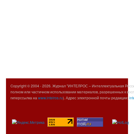
Copyright © 2004 -
2026. Журнал "ИНТЕЛРОС – Интеллектуальная Росси
полном или частичном использовании материалов, разрешенных к вос
гиперссылка на
www.intelros.ru
). Адрес электронной почты редакции:
int