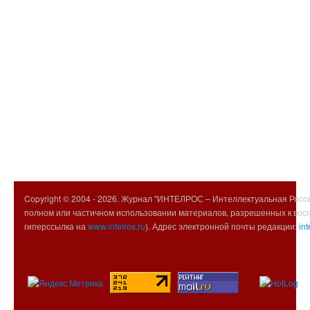
Copyright © 2004 -
2026. Журнал "ИНТЕЛРОС – Интеллектуальная Росси
полном или частичном использовании материалов, разрешенных к вос
гиперссылка на
www.intelros.ru
). Адрес электронной почты редакции:
int