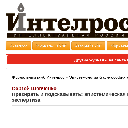
Интелрос
Журналы "а"-"я"
Авторы "а"-"я"
Журналь
Другие журналы на сайт
Журнальный клуб Интелрос
»
Эпистемология & философия 
Сергей Шевченко
Презирать и подсказывать: эпистемическая 
экспертиза