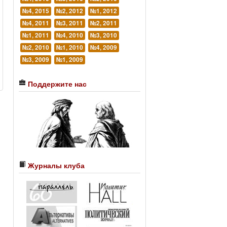
№4, 2015
№2, 2012
№1, 2012
№4, 2011
№3, 2011
№2, 2011
№1, 2011
№4, 2010
№3, 2010
№2, 2010
№1, 2010
№4, 2009
№3, 2009
№1, 2009
Поддержите нас
Журналы клуба