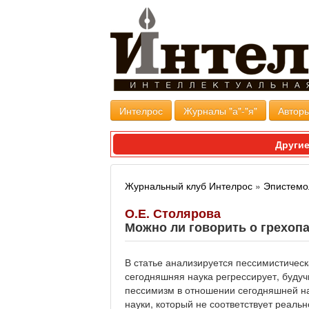
Интелрос
Журналы "а"-"я"
Авторы
Другие
Журнальный клуб Интелрос
»
Эпистемо
О.Е. Столярова
Можно ли говорить о грехоп
В статье анализируется пессимистическ
сегодняшняя наука регрессирует, будуч
пессимизм в отношении сегодняшней н
науки, который не соответствует реальн