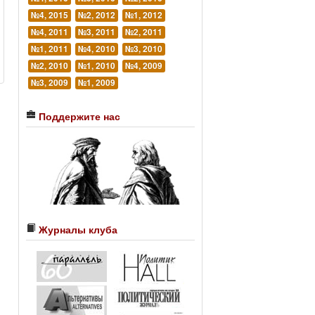
№4, 2015
№2, 2012
№1, 2012
№4, 2011
№3, 2011
№2, 2011
№1, 2011
№4, 2010
№3, 2010
№2, 2010
№1, 2010
№4, 2009
№3, 2009
№1, 2009
Поддержите нас
Журналы клуба