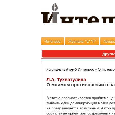
Интелрос
Журналы "а"-"я"
Авторы
Другие
Журнальный клуб Интелрос
»
Эпистемо
Л.А. Тухватулина
О мнимом противоречии в н
В статье рассматривается проблема цен
выявить один доминирующий мотив дея
не представляется возможным. Автор пр
социальные ориентиры современных нау